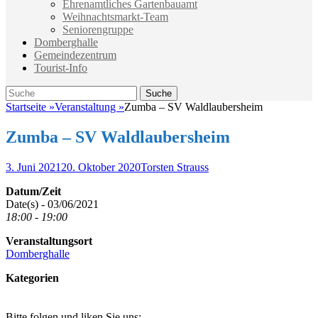
Ehrenamtliches Gartenbauamt
Weihnachtsmarkt-Team
Seniorengruppe
Domberghalle
Gemeindezentrum
Tourist-Info
Suche
Suche
nach:
Startseite
»
Veranstaltung
»
Zumba – SV Waldlaubersheim
Zumba – SV Waldlaubersheim
Veröffentlicht
Autor
3. Juni 2021
20. Oktober 2020
Torsten Strauss
am
Datum/Zeit
Date(s) - 03/06/2021
18:00 - 19:00
Veranstaltungsort
Domberghalle
Kategorien
Bitte folgen und liken Sie uns: