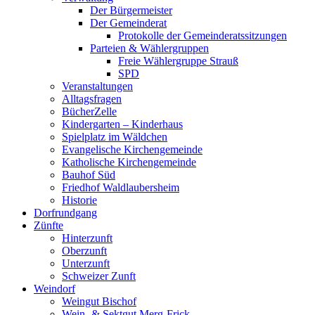
Der Bürgermeister
Der Gemeinderat
Protokolle der Gemeinderatssitzungen
Parteien & Wählergruppen
Freie Wählergruppe Strauß
SPD
Veranstaltungen
Alltagsfragen
BücherZelle
Kindergarten – Kinderhaus
Spielplatz im Wäldchen
Evangelische Kirchengemeinde
Katholische Kirchengemeinde
Bauhof Süd
Friedhof Waldlaubersheim
Historie
Dorfrundgang
Zünfte
Hinterzunft
Oberzunft
Unterzunft
Schweizer Zunft
Weindorf
Weingut Bischof
Wein- & Sektgut Merg-Frick