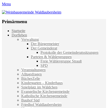
Menu
Weinbaugemeinde Waldlaubersheim
Einfach schön leben
Primärmenu
Weiter
Startseite
zum
Dorfleben
Inhalt
Verwaltung
Der Bürgermeister
Der Gemeinderat
Protokolle der Gemeinderatssitzungen
Parteien & Wählergruppen
Freie Wählergruppe Strauß
SPD
Veranstaltungen
Alltagsfragen
BücherZelle
Kindergarten – Kinderhaus
Spielplatz im Wäldchen
Evangelische Kirchengemeinde
Katholische Kirchengemeinde
Bauhof Süd
Friedhof Waldlaubersheim