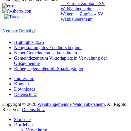
Beitragsnavigation
Vorhergehender
← Zurück
Zumba – SV
Beitrag:
Waldlaubersheim
Nächster
Weiter →
Zumba – SV
Beitrag:
Waldlaubersheim
Neueste Beiträge
Highlights 2026
Neugestaltung des Friedhofs beginnt
Neuer Gemeinderat ist konstituiert
Gemeindezentrum Viktoriaplatz in Verwaltung der
Ortsgemeinde
Ruhegelegenheiten für Spaziergänger
Impressum
Kontakt
Downloads
Datenschutz
Copyright © 2026
Weinbaugemeinde Waldlaubersheim
. All Rights
Reserved.
Datenschutz
Nach
Startseite
oben
Dorfleben
scrollen
Verwaltung