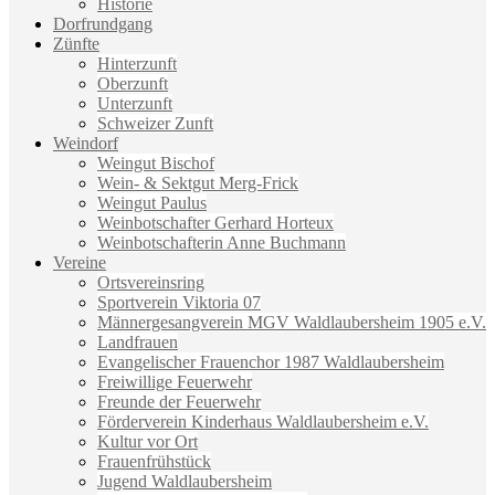
Historie
Dorfrundgang
Zünfte
Hinterzunft
Oberzunft
Unterzunft
Schweizer Zunft
Weindorf
Weingut Bischof
Wein- & Sektgut Merg-Frick
Weingut Paulus
Weinbotschafter Gerhard Horteux
Weinbotschafterin Anne Buchmann
Vereine
Ortsvereinsring
Sportverein Viktoria 07
Männergesangverein MGV Waldlaubersheim 1905 e.V.
Landfrauen
Evangelischer Frauenchor 1987 Waldlaubersheim
Freiwillige Feuerwehr
Freunde der Feuerwehr
Förderverein Kinderhaus Waldlaubersheim e.V.
Kultur vor Ort
Frauenfrühstück
Jugend Waldlaubersheim