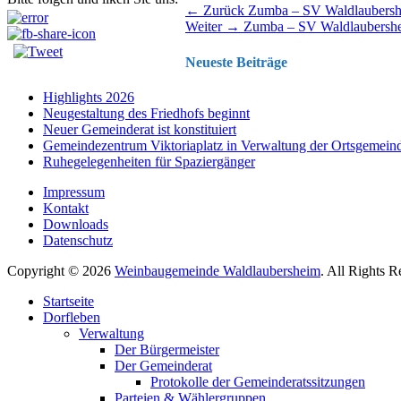
Beitragsnavigation
Vorhergehender
← Zurück
Zumba – SV Waldlaubers
Nächster
Beitrag:
Weiter →
Zumba – SV Waldlaubersh
Beitrag:
Neueste Beiträge
Highlights 2026
Neugestaltung des Friedhofs beginnt
Neuer Gemeinderat ist konstituiert
Gemeindezentrum Viktoriaplatz in Verwaltung der Ortsgemein
Ruhegelegenheiten für Spaziergänger
Impressum
Kontakt
Downloads
Datenschutz
Copyright © 2026
Weinbaugemeinde Waldlaubersheim
. All Rights 
Nach
Startseite
oben
Dorfleben
scrollen
Verwaltung
Der Bürgermeister
Der Gemeinderat
Protokolle der Gemeinderatssitzungen
Parteien & Wählergruppen