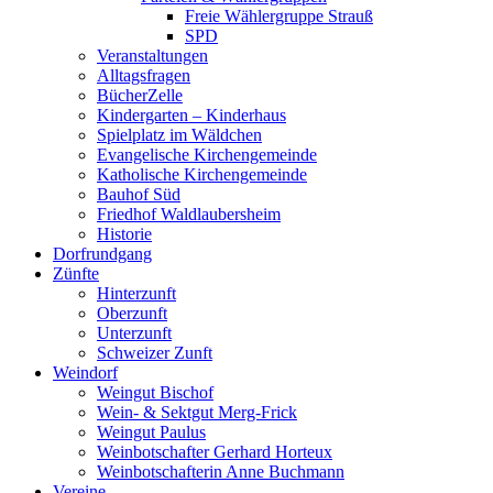
Freie Wählergruppe Strauß
SPD
Veranstaltungen
Alltagsfragen
BücherZelle
Kindergarten – Kinderhaus
Spielplatz im Wäldchen
Evangelische Kirchengemeinde
Katholische Kirchengemeinde
Bauhof Süd
Friedhof Waldlaubersheim
Historie
Dorfrundgang
Zünfte
Hinterzunft
Oberzunft
Unterzunft
Schweizer Zunft
Weindorf
Weingut Bischof
Wein- & Sektgut Merg-Frick
Weingut Paulus
Weinbotschafter Gerhard Horteux
Weinbotschafterin Anne Buchmann
Vereine