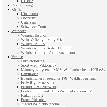
Historie
Dorfrundgang
Zünfte
Hinterzunft
Oberzunft
Unterzunft
Schweizer Zunft
Weindorf
Weingut Bischof
Wein- & Sektgut Merg-Frick
Weingut Paulus
Weinbotschafter Gerhard Horteux
Weinbotschafterin Anne Buchmann
Vereine
Ortsvereinsring
Sportverein Viktoria 07
Männergesangverein MGV Waldlaubersheim 1905 e.V.
Landfrauen
Evangelischer Frauenchor 1987 Waldlaubersheim
Freiwillige Feuerwehr
Freunde der Feuerwehr
Förderverein Kinderhaus Waldlaubersheim e.V.
Kultur vor Ort
Frauenfrühstück
Jugend Waldlaubersheim