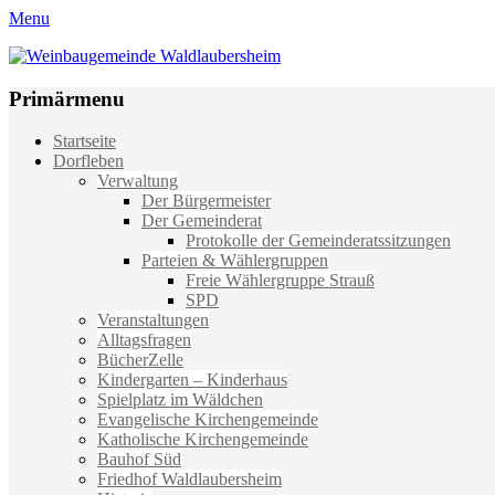
Menu
Weinbaugemeinde Waldlaubersheim
Einfach schön leben
Primärmenu
Weiter
Startseite
zum
Dorfleben
Inhalt
Verwaltung
Der Bürgermeister
Der Gemeinderat
Protokolle der Gemeinderatssitzungen
Parteien & Wählergruppen
Freie Wählergruppe Strauß
SPD
Veranstaltungen
Alltagsfragen
BücherZelle
Kindergarten – Kinderhaus
Spielplatz im Wäldchen
Evangelische Kirchengemeinde
Katholische Kirchengemeinde
Bauhof Süd
Friedhof Waldlaubersheim