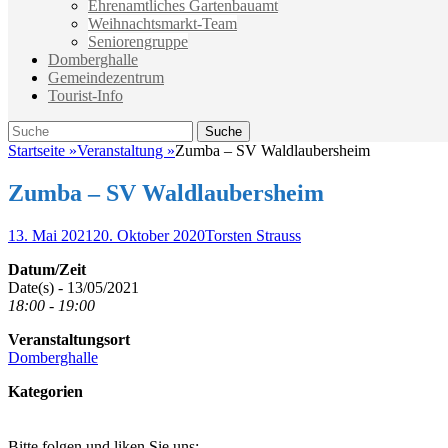
Ehrenamtliches Gartenbauamt
Weihnachtsmarkt-Team
Seniorengruppe
Domberghalle
Gemeindezentrum
Tourist-Info
Suche
Suche
nach:
Startseite
»
Veranstaltung
»
Zumba – SV Waldlaubersheim
Zumba – SV Waldlaubersheim
Veröffentlicht
Autor
13. Mai 2021
20. Oktober 2020
Torsten Strauss
am
Datum/Zeit
Date(s) - 13/05/2021
18:00 - 19:00
Veranstaltungsort
Domberghalle
Kategorien
Bitte folgen und liken Sie uns: