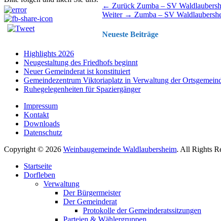
Beitragsnavigation
Vorhergehender
← Zurück
Zumba – SV Waldlaubers
Nächster
Beitrag:
Weiter →
Zumba – SV Waldlaubersh
Beitrag:
Neueste Beiträge
Highlights 2026
Neugestaltung des Friedhofs beginnt
Neuer Gemeinderat ist konstituiert
Gemeindezentrum Viktoriaplatz in Verwaltung der Ortsgemein
Ruhegelegenheiten für Spaziergänger
Impressum
Kontakt
Downloads
Datenschutz
Copyright © 2026
Weinbaugemeinde Waldlaubersheim
. All Rights 
Nach
Startseite
oben
Dorfleben
scrollen
Verwaltung
Der Bürgermeister
Der Gemeinderat
Protokolle der Gemeinderatssitzungen
Parteien & Wählergruppen