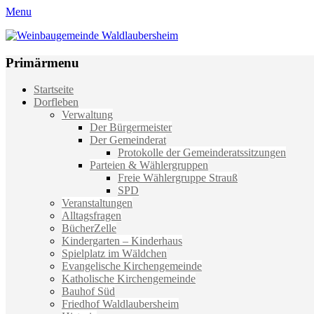
Menu
Weinbaugemeinde Waldlaubersheim
Einfach schön leben
Primärmenu
Weiter
Startseite
zum
Dorfleben
Inhalt
Verwaltung
Der Bürgermeister
Der Gemeinderat
Protokolle der Gemeinderatssitzungen
Parteien & Wählergruppen
Freie Wählergruppe Strauß
SPD
Veranstaltungen
Alltagsfragen
BücherZelle
Kindergarten – Kinderhaus
Spielplatz im Wäldchen
Evangelische Kirchengemeinde
Katholische Kirchengemeinde
Bauhof Süd
Friedhof Waldlaubersheim