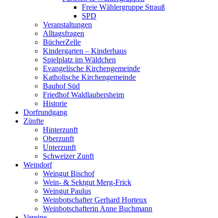
Freie Wählergruppe Strauß
SPD
Veranstaltungen
Alltagsfragen
BücherZelle
Kindergarten – Kinderhaus
Spielplatz im Wäldchen
Evangelische Kirchengemeinde
Katholische Kirchengemeinde
Bauhof Süd
Friedhof Waldlaubersheim
Historie
Dorfrundgang
Zünfte
Hinterzunft
Oberzunft
Unterzunft
Schweizer Zunft
Weindorf
Weingut Bischof
Wein- & Sektgut Merg-Frick
Weingut Paulus
Weinbotschafter Gerhard Horteux
Weinbotschafterin Anne Buchmann
Vereine