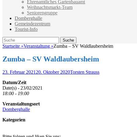
Ehrenamtliches Gartenbauamt
Weihnachtsmarkt-Team
Seniorengruppe
Domberghalle
Gemeindezentrum
Tourist-Info
Suche
Suche
nach:
Startseite
»
Veranstaltung
»
Zumba – SV Waldlaubersheim
Zumba – SV Waldlaubersheim
Veröffentlicht
Autor
23. Februar 2021
20. Oktober 2020
Torsten Strauss
am
Datum/Zeit
Date(s) - 23/02/2021
18:00 - 19:00
Veranstaltungsort
Domberghalle
Kategorien
Bitte folgen und liken Sie uns: