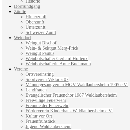
Historie
Dorfrundgang
Zünfte
Hinterzunft
Oberzunft
Unterzunft
Schweizer Zunft
Weindorf
Weingut Bischof
Wein- & Sektgut Merg-Frick
Weingut Paulus
Weinbotschafter Gerhard Horteux
Weinbotschafterin Anne Buchmann
Vereine
Ortsvereinsring
Sportverein Viktoria 07
Männergesangverein MGV Waldlaubersheim 1905 e.V.
Landfrauen
Evangelischer Frauenchor 1987 Waldlaubersheim
Freiwillige Feuerwehr
Freunde der Feuerwehr
Förderverein Kinderhaus Waldlaubersheim e.V.
Kultur vor Ort
Frauenfrühstück
Jugend Waldlaubersheim