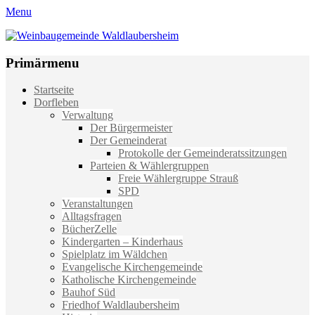
Menu
Weinbaugemeinde Waldlaubersheim
Einfach schön leben
Primärmenu
Weiter
Startseite
zum
Dorfleben
Inhalt
Verwaltung
Der Bürgermeister
Der Gemeinderat
Protokolle der Gemeinderatssitzungen
Parteien & Wählergruppen
Freie Wählergruppe Strauß
SPD
Veranstaltungen
Alltagsfragen
BücherZelle
Kindergarten – Kinderhaus
Spielplatz im Wäldchen
Evangelische Kirchengemeinde
Katholische Kirchengemeinde
Bauhof Süd
Friedhof Waldlaubersheim