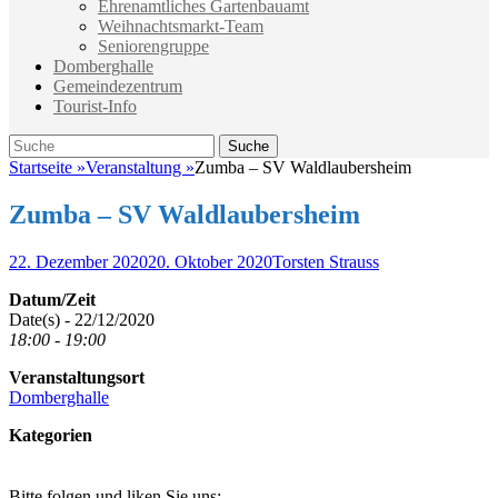
Ehrenamtliches Gartenbauamt
Weihnachtsmarkt-Team
Seniorengruppe
Domberghalle
Gemeindezentrum
Tourist-Info
Suche
Suche
nach:
Startseite
»
Veranstaltung
»
Zumba – SV Waldlaubersheim
Zumba – SV Waldlaubersheim
Veröffentlicht
Autor
22. Dezember 2020
20. Oktober 2020
Torsten Strauss
am
Datum/Zeit
Date(s) - 22/12/2020
18:00 - 19:00
Veranstaltungsort
Domberghalle
Kategorien
Bitte folgen und liken Sie uns: