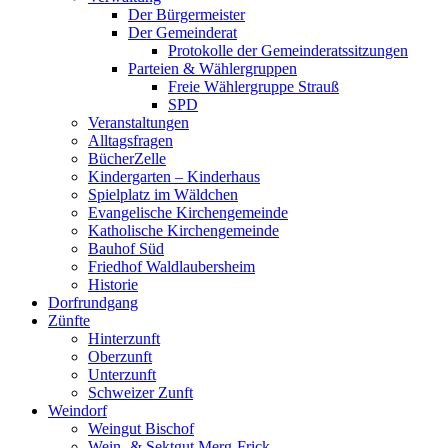
Der Bürgermeister
Der Gemeinderat
Protokolle der Gemeinderatssitzungen
Parteien & Wählergruppen
Freie Wählergruppe Strauß
SPD
Veranstaltungen
Alltagsfragen
BücherZelle
Kindergarten – Kinderhaus
Spielplatz im Wäldchen
Evangelische Kirchengemeinde
Katholische Kirchengemeinde
Bauhof Süd
Friedhof Waldlaubersheim
Historie
Dorfrundgang
Zünfte
Hinterzunft
Oberzunft
Unterzunft
Schweizer Zunft
Weindorf
Weingut Bischof
Wein- & Sektgut Merg-Frick