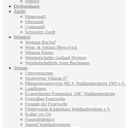
Historie
Dorfrundgang
Zünfte
Hinterzunft
Oberzunft
Unterzunft
Schweizer Zunft
Weindorf
Weingut Bischof
Wein- & Sektgut Merg-Frick
Weingut Paulus
Weinbotschafter Gerhard Horteux
Weinbotschafterin Anne Buchmann
Vereine
Ortsvereinsring
Sportverein Viktoria 07
Männergesangverein MGV Waldlaubersheim 1905 e.V.
Landfrauen
Evangelischer Frauenchor 1987 Waldlaubersheim
Freiwillige Feuerwehr
Freunde der Feuerwehr
Förderverein Kinderhaus Waldlaubersheim e.V.
Kultur vor Ort
Frauenfrühstück
Jugend Waldlaubersheim