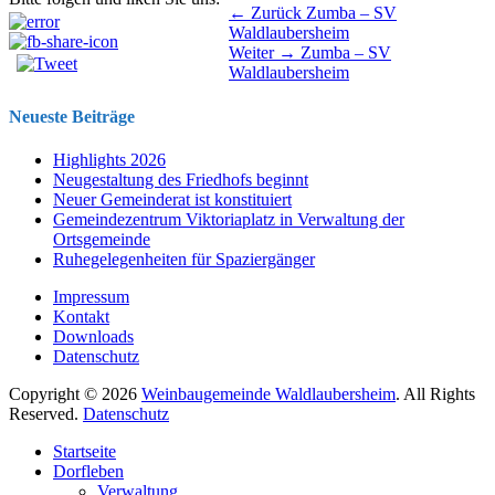
Beitragsnavigation
Vorhergehender
← Zurück
Zumba – SV
Beitrag:
Waldlaubersheim
Nächster
Weiter →
Zumba – SV
Beitrag:
Waldlaubersheim
Neueste Beiträge
Highlights 2026
Neugestaltung des Friedhofs beginnt
Neuer Gemeinderat ist konstituiert
Gemeindezentrum Viktoriaplatz in Verwaltung der
Ortsgemeinde
Ruhegelegenheiten für Spaziergänger
Impressum
Kontakt
Downloads
Datenschutz
Copyright © 2026
Weinbaugemeinde Waldlaubersheim
. All Rights
Reserved.
Datenschutz
Nach
Startseite
oben
Dorfleben
scrollen
Verwaltung