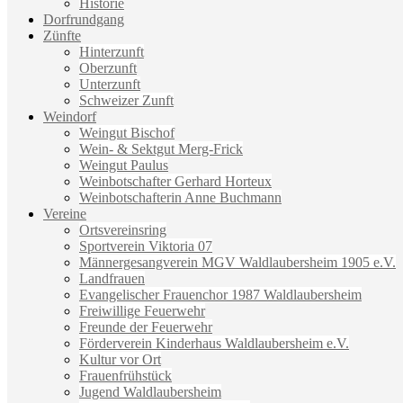
Historie
Dorfrundgang
Zünfte
Hinterzunft
Oberzunft
Unterzunft
Schweizer Zunft
Weindorf
Weingut Bischof
Wein- & Sektgut Merg-Frick
Weingut Paulus
Weinbotschafter Gerhard Horteux
Weinbotschafterin Anne Buchmann
Vereine
Ortsvereinsring
Sportverein Viktoria 07
Männergesangverein MGV Waldlaubersheim 1905 e.V.
Landfrauen
Evangelischer Frauenchor 1987 Waldlaubersheim
Freiwillige Feuerwehr
Freunde der Feuerwehr
Förderverein Kinderhaus Waldlaubersheim e.V.
Kultur vor Ort
Frauenfrühstück
Jugend Waldlaubersheim