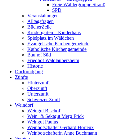
Freie Wählergruppe Strauß
SPD
Veranstaltungen
Alltagsfragen
BücherZelle
Kindergarten – Kinderhaus
Spielplatz im Wäldchen
Evangelische Kirchengemeinde
Katholische Kirchengemeinde
Bauhof Süd
Friedhof Waldlaubersheim
Historie
Dorfrundgang
Zünfte
Hinterzunft
Oberzunft
Unterzunft
Schweizer Zunft
Weindorf
Weingut Bischof
Wein- & Sektgut Merg-Frick
Weingut Paulus
Weinbotschafter Gerhard Horteux
Weinbotschafterin Anne Buchmann
Vereine