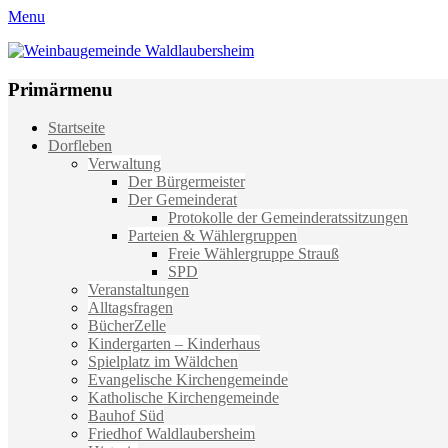
Menu
Weinbaugemeinde Waldlaubersheim
Einfach schön leben
Primärmenu
Weiter
Startseite
zum
Dorfleben
Inhalt
Verwaltung
Der Bürgermeister
Der Gemeinderat
Protokolle der Gemeinderatssitzungen
Parteien & Wählergruppen
Freie Wählergruppe Strauß
SPD
Veranstaltungen
Alltagsfragen
BücherZelle
Kindergarten – Kinderhaus
Spielplatz im Wäldchen
Evangelische Kirchengemeinde
Katholische Kirchengemeinde
Bauhof Süd
Friedhof Waldlaubersheim