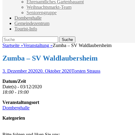
Ehrenamtliches Gartenbauamt
Weihnachtsmarkt-Team
Seniorengruppe
Domberghalle
Gemeindezentrum
Tourist-Info
Suche
Suche
nach:
Startseite
»
Veranstaltung
»
Zumba – SV Waldlaubersheim
Zumba – SV Waldlaubersheim
Veröffentlicht
Autor
3. Dezember 2020
20. Oktober 2020
Torsten Strauss
am
Datum/Zeit
Date(s) - 03/12/2020
18:00 - 19:00
Veranstaltungsort
Domberghalle
Kategorien
Bitte folgen und liken Sie uns: