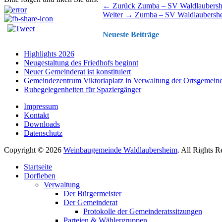
Beitragsnavigation
Vorhergehender
← Zurück
Zumba – SV Waldlaubers
Nächster
Beitrag:
Weiter →
Zumba – SV Waldlaubersh
Beitrag:
Neueste Beiträge
Highlights 2026
Neugestaltung des Friedhofs beginnt
Neuer Gemeinderat ist konstituiert
Gemeindezentrum Viktoriaplatz in Verwaltung der Ortsgemein
Ruhegelegenheiten für Spaziergänger
Impressum
Kontakt
Downloads
Datenschutz
Copyright © 2026
Weinbaugemeinde Waldlaubersheim
. All Rights 
Nach
Startseite
oben
Dorfleben
scrollen
Verwaltung
Der Bürgermeister
Der Gemeinderat
Protokolle der Gemeinderatssitzungen
Parteien & Wählergruppen