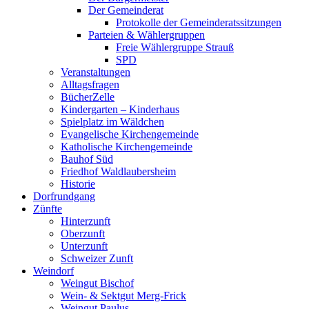
Der Gemeinderat
Protokolle der Gemeinderatssitzungen
Parteien & Wählergruppen
Freie Wählergruppe Strauß
SPD
Veranstaltungen
Alltagsfragen
BücherZelle
Kindergarten – Kinderhaus
Spielplatz im Wäldchen
Evangelische Kirchengemeinde
Katholische Kirchengemeinde
Bauhof Süd
Friedhof Waldlaubersheim
Historie
Dorfrundgang
Zünfte
Hinterzunft
Oberzunft
Unterzunft
Schweizer Zunft
Weindorf
Weingut Bischof
Wein- & Sektgut Merg-Frick
Weingut Paulus