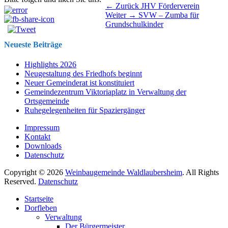
Beitragsnavigation
Vorhergehender
← Zurück
JHV Förderverein
Nächster
Beitrag:
Weiter →
SVW – Zumba für
Beitrag:
Grundschulkinder
Neueste Beiträge
Highlights 2026
Neugestaltung des Friedhofs beginnt
Neuer Gemeinderat ist konstituiert
Gemeindezentrum Viktoriaplatz in Verwaltung der
Ortsgemeinde
Ruhegelegenheiten für Spaziergänger
Impressum
Kontakt
Downloads
Datenschutz
Copyright © 2026
Weinbaugemeinde Waldlaubersheim
. All Rights
Reserved.
Datenschutz
Nach
Startseite
oben
Dorfleben
scrollen
Verwaltung
Der Bürgermeister