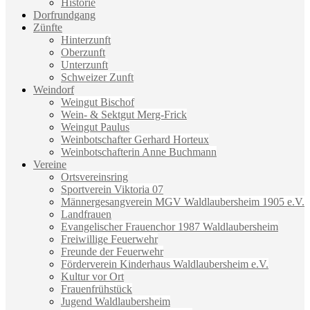
Historie
Dorfrundgang
Zünfte
Hinterzunft
Oberzunft
Unterzunft
Schweizer Zunft
Weindorf
Weingut Bischof
Wein- & Sektgut Merg-Frick
Weingut Paulus
Weinbotschafter Gerhard Horteux
Weinbotschafterin Anne Buchmann
Vereine
Ortsvereinsring
Sportverein Viktoria 07
Männergesangverein MGV Waldlaubersheim 1905 e.V.
Landfrauen
Evangelischer Frauenchor 1987 Waldlaubersheim
Freiwillige Feuerwehr
Freunde der Feuerwehr
Förderverein Kinderhaus Waldlaubersheim e.V.
Kultur vor Ort
Frauenfrühstück
Jugend Waldlaubersheim