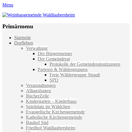
Menu
Weinbaugemeinde Waldlaubersheim
Einfach schön leben
Primärmenu
Weiter
Startseite
zum
Dorfleben
Inhalt
Verwaltung
Der Bürgermeister
Der Gemeinderat
Protokolle der Gemeinderatssitzungen
Parteien & Wählergruppen
Freie Wählergruppe Strauß
SPD
Veranstaltungen
Alltagsfragen
BücherZelle
Kindergarten – Kinderhaus
Spielplatz im Wäldchen
Evangelische Kirchengemeinde
Katholische Kirchengemeinde
Bauhof Süd
Friedhof Waldlaubersheim