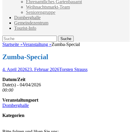
Ehrenamtliches Gartenbauamt
Weihnachtsmarkt-Team
Seniorengruppe
Domberghalle
Gemeindezentrum
Tourist-Info
Suche
Suche
nach:
Startseite
»
Veranstaltung
»
Zumba-Special
Zumba-Special
Veröffentlicht
Autor
4. April 2026
23. Februar 2026
Torsten Strauss
am
Datum/Zeit
Date(s) - 04/04/2026
00:00
Veranstaltungsort
Domberghalle
Kategorien
Bitte folgen und liken Sie uns: