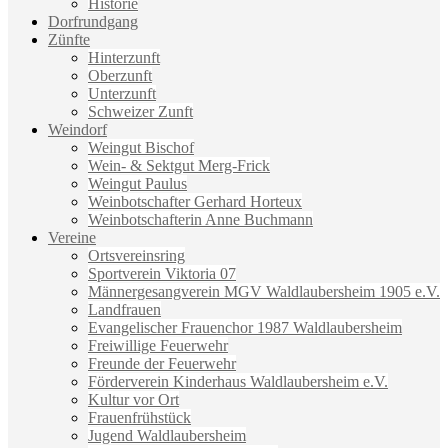
Historie
Dorfrundgang
Zünfte
Hinterzunft
Oberzunft
Unterzunft
Schweizer Zunft
Weindorf
Weingut Bischof
Wein- & Sektgut Merg-Frick
Weingut Paulus
Weinbotschafter Gerhard Horteux
Weinbotschafterin Anne Buchmann
Vereine
Ortsvereinsring
Sportverein Viktoria 07
Männergesangverein MGV Waldlaubersheim 1905 e.V.
Landfrauen
Evangelischer Frauenchor 1987 Waldlaubersheim
Freiwillige Feuerwehr
Freunde der Feuerwehr
Förderverein Kinderhaus Waldlaubersheim e.V.
Kultur vor Ort
Frauenfrühstück
Jugend Waldlaubersheim