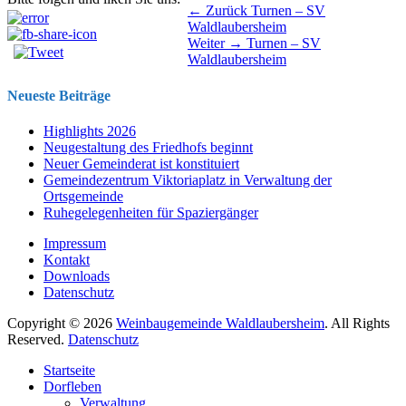
Beitragsnavigation
Vorhergehender
← Zurück
Turnen – SV
Beitrag:
Waldlaubersheim
Nächster
Weiter →
Turnen – SV
Beitrag:
Waldlaubersheim
Neueste Beiträge
Highlights 2026
Neugestaltung des Friedhofs beginnt
Neuer Gemeinderat ist konstituiert
Gemeindezentrum Viktoriaplatz in Verwaltung der
Ortsgemeinde
Ruhegelegenheiten für Spaziergänger
Impressum
Kontakt
Downloads
Datenschutz
Copyright © 2026
Weinbaugemeinde Waldlaubersheim
. All Rights
Reserved.
Datenschutz
Nach
Startseite
oben
Dorfleben
scrollen
Verwaltung