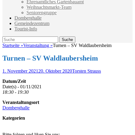
Ehrenamtliches Gartenbauamt
Weihnachtsmarkt-Team
Seniorengruppe
Domberghalle
Gemeindezentrum
Tourist-Info
Suche
Suche
nach:
Startseite
»
Veranstaltung
»
Turnen – SV Waldlaubersheim
Turnen – SV Waldlaubersheim
Veröffentlicht
Autor
1. November 2021
20. Oktober 2020
Torsten Strauss
am
Datum/Zeit
Date(s) - 01/11/2021
18:30 - 19:30
Veranstaltungsort
Domberghalle
Kategorien
Bitte folgen und liken Sie uns: