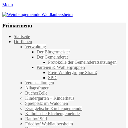
Menu
Weinbaugemeinde Waldlaubersheim
Einfach schön leben
Primärmenu
Weiter
Startseite
zum
Dorfleben
Inhalt
Verwaltung
Der Bürgermeister
Der Gemeinderat
Protokolle der Gemeinderatssitzungen
Parteien & Wählergruppen
Freie Wählergruppe Strauß
SPD
Veranstaltungen
Alltagsfragen
BücherZelle
Kindergarten – Kinderhaus
Spielplatz im Wäldchen
Evangelische Kirchengemeinde
Katholische Kirchengemeinde
Bauhof Süd
Friedhof Waldlaubersheim