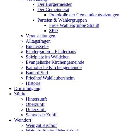
Der Bürgermeister
Der Gemeinderat
Protokolle der Gemeinderatssitzungen
Parteien & Wählergruppen
Freie Wählergruppe Strauß
SPD
Veranstaltungen
Alltagsfragen
BücherZelle
Kindergarten – Kinderhaus
Spielplatz im Wäldchen
Evangelische Kirchengemeinde
Katholische Kirchengemeinde
Bauhof Süd
Friedhof Waldlaubersheim
Historie
Dorfrundgang
Zünfte
Hinterzunft
Oberzunft
Unterzunft
Schweizer Zunft
Weindorf
Weingut Bischof
Wein- & Sektgut Merg-Frick