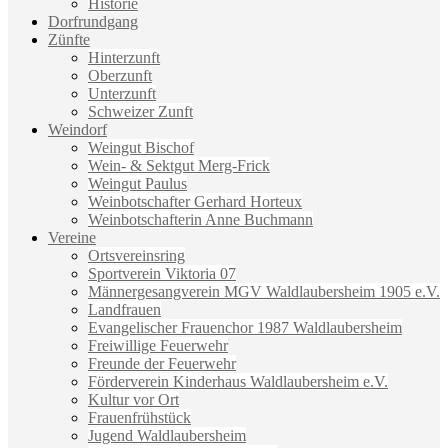
Historie
Dorfrundgang
Zünfte
Hinterzunft
Oberzunft
Unterzunft
Schweizer Zunft
Weindorf
Weingut Bischof
Wein- & Sektgut Merg-Frick
Weingut Paulus
Weinbotschafter Gerhard Horteux
Weinbotschafterin Anne Buchmann
Vereine
Ortsvereinsring
Sportverein Viktoria 07
Männergesangverein MGV Waldlaubersheim 1905 e.V.
Landfrauen
Evangelischer Frauenchor 1987 Waldlaubersheim
Freiwillige Feuerwehr
Freunde der Feuerwehr
Förderverein Kinderhaus Waldlaubersheim e.V.
Kultur vor Ort
Frauenfrühstück
Jugend Waldlaubersheim