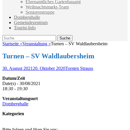
Ehrenamtliches Gartenbauamt
Weihnachtsmarkt-Team
Seniorengruppe
Domberghalle
Gemeindezentrum
Tourist-Info
Suche
Suche
nach:
Startseite
»
Veranstaltung
»
Turnen – SV Waldlaubersheim
Turnen – SV Waldlaubersheim
Veröffentlicht
Autor
30. August 2021
20. Oktober 2020
Torsten Strauss
am
Datum/Zeit
Date(s) - 30/08/2021
18:30 - 19:30
Veranstaltungsort
Domberghalle
Kategorien
Bitte folgen und liken Sie uns: