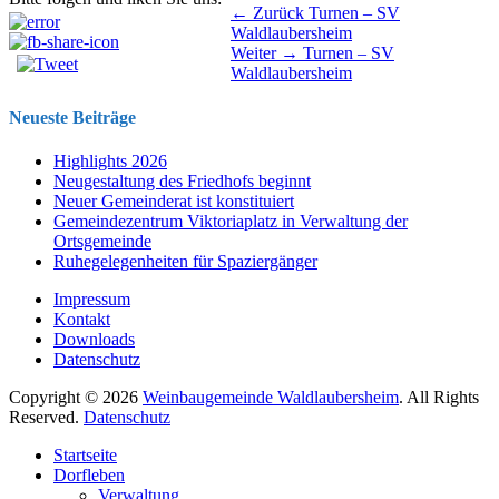
Beitragsnavigation
Vorhergehender
← Zurück
Turnen – SV
Beitrag:
Waldlaubersheim
Nächster
Weiter →
Turnen – SV
Beitrag:
Waldlaubersheim
Neueste Beiträge
Highlights 2026
Neugestaltung des Friedhofs beginnt
Neuer Gemeinderat ist konstituiert
Gemeindezentrum Viktoriaplatz in Verwaltung der
Ortsgemeinde
Ruhegelegenheiten für Spaziergänger
Impressum
Kontakt
Downloads
Datenschutz
Copyright © 2026
Weinbaugemeinde Waldlaubersheim
. All Rights
Reserved.
Datenschutz
Nach
Startseite
oben
Dorfleben
scrollen
Verwaltung