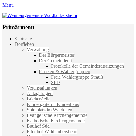
Menu
Weinbaugemeinde Waldlaubersheim
Einfach schön leben
Primärmenu
Weiter
Startseite
zum
Dorfleben
Inhalt
Verwaltung
Der Bürgermeister
Der Gemeinderat
Protokolle der Gemeinderatssitzungen
Parteien & Wählergruppen
Freie Wählergruppe Strauß
SPD
Veranstaltungen
Alltagsfragen
BücherZelle
Kindergarten – Kinderhaus
Spielplatz im Wäldchen
Evangelische Kirchengemeinde
Katholische Kirchengemeinde
Bauhof Süd
Friedhof Waldlaubersheim