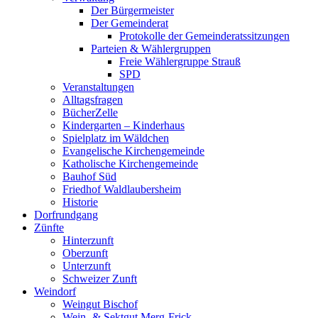
Der Bürgermeister
Der Gemeinderat
Protokolle der Gemeinderatssitzungen
Parteien & Wählergruppen
Freie Wählergruppe Strauß
SPD
Veranstaltungen
Alltagsfragen
BücherZelle
Kindergarten – Kinderhaus
Spielplatz im Wäldchen
Evangelische Kirchengemeinde
Katholische Kirchengemeinde
Bauhof Süd
Friedhof Waldlaubersheim
Historie
Dorfrundgang
Zünfte
Hinterzunft
Oberzunft
Unterzunft
Schweizer Zunft
Weindorf
Weingut Bischof
Wein- & Sektgut Merg-Frick