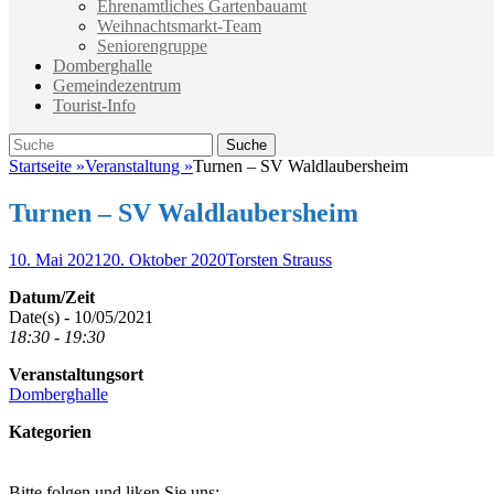
Ehrenamtliches Gartenbauamt
Weihnachtsmarkt-Team
Seniorengruppe
Domberghalle
Gemeindezentrum
Tourist-Info
Suche
Suche
nach:
Startseite
»
Veranstaltung
»
Turnen – SV Waldlaubersheim
Turnen – SV Waldlaubersheim
Veröffentlicht
Autor
10. Mai 2021
20. Oktober 2020
Torsten Strauss
am
Datum/Zeit
Date(s) - 10/05/2021
18:30 - 19:30
Veranstaltungsort
Domberghalle
Kategorien
Bitte folgen und liken Sie uns: