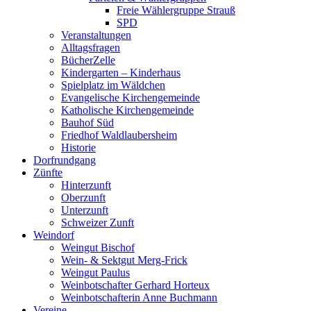
Freie Wählergruppe Strauß
SPD
Veranstaltungen
Alltagsfragen
BücherZelle
Kindergarten – Kinderhaus
Spielplatz im Wäldchen
Evangelische Kirchengemeinde
Katholische Kirchengemeinde
Bauhof Süd
Friedhof Waldlaubersheim
Historie
Dorfrundgang
Zünfte
Hinterzunft
Oberzunft
Unterzunft
Schweizer Zunft
Weindorf
Weingut Bischof
Wein- & Sektgut Merg-Frick
Weingut Paulus
Weinbotschafter Gerhard Horteux
Weinbotschafterin Anne Buchmann
Vereine