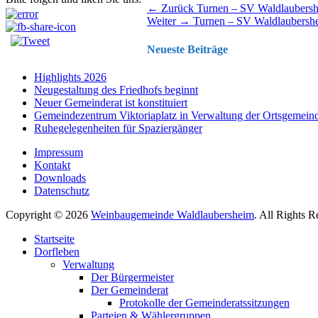
Beitragsnavigation
Vorhergehender
← Zurück
Turnen – SV Waldlaubers
Nächster
Beitrag:
Weiter →
Turnen – SV Waldlaubersh
Beitrag:
Neueste Beiträge
Highlights 2026
Neugestaltung des Friedhofs beginnt
Neuer Gemeinderat ist konstituiert
Gemeindezentrum Viktoriaplatz in Verwaltung der Ortsgemein
Ruhegelegenheiten für Spaziergänger
Impressum
Kontakt
Downloads
Datenschutz
Copyright © 2026
Weinbaugemeinde Waldlaubersheim
. All Rights 
Nach
Startseite
oben
Dorfleben
scrollen
Verwaltung
Der Bürgermeister
Der Gemeinderat
Protokolle der Gemeinderatssitzungen
Parteien & Wählergruppen