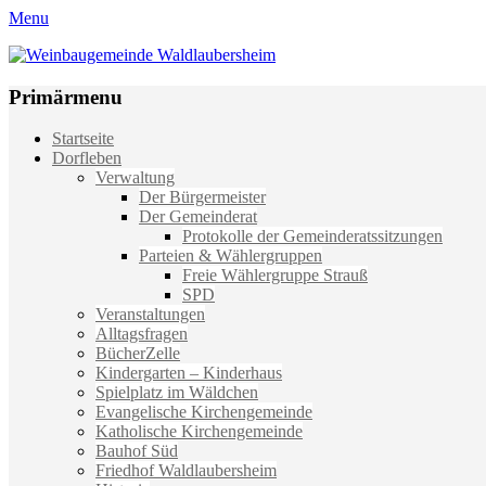
Menu
Weinbaugemeinde Waldlaubersheim
Einfach schön leben
Primärmenu
Weiter
Startseite
zum
Dorfleben
Inhalt
Verwaltung
Der Bürgermeister
Der Gemeinderat
Protokolle der Gemeinderatssitzungen
Parteien & Wählergruppen
Freie Wählergruppe Strauß
SPD
Veranstaltungen
Alltagsfragen
BücherZelle
Kindergarten – Kinderhaus
Spielplatz im Wäldchen
Evangelische Kirchengemeinde
Katholische Kirchengemeinde
Bauhof Süd
Friedhof Waldlaubersheim