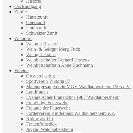
Historie
Dorfrundgang
Zünfte
Hinterzunft
Oberzunft
Unterzunft
Schweizer Zunft
Weindorf
Weingut Bischof
Wein- & Sektgut Merg-Frick
Weingut Paulus
Weinbotschafter Gerhard Horteux
Weinbotschafterin Anne Buchmann
Vereine
Ortsvereinsring
Sportverein Viktoria 07
Männergesangverein MGV Waldlaubersheim 1905 e.V.
Landfrauen
Evangelischer Frauenchor 1987 Waldlaubersheim
Freiwillige Feuerwehr
Freunde der Feuerwehr
Förderverein Kinderhaus Waldlaubersheim e.V.
Kultur vor Ort
Frauenfrühstück
Jugend Waldlaubersheim