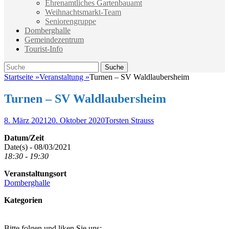
Ehrenamtliches Gartenbauamt
Weihnachtsmarkt-Team
Seniorengruppe
Domberghalle
Gemeindezentrum
Tourist-Info
Suche
Suche
nach:
Startseite
»
Veranstaltung
»
Turnen – SV Waldlaubersheim
Turnen – SV Waldlaubersheim
Veröffentlicht
Autor
8. März 2021
20. Oktober 2020
Torsten Strauss
am
Datum/Zeit
Date(s) - 08/03/2021
18:30 - 19:30
Veranstaltungsort
Domberghalle
Kategorien
Bitte folgen und liken Sie uns: