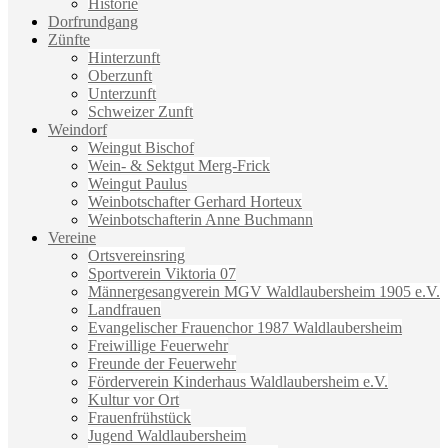
Historie
Dorfrundgang
Zünfte
Hinterzunft
Oberzunft
Unterzunft
Schweizer Zunft
Weindorf
Weingut Bischof
Wein- & Sektgut Merg-Frick
Weingut Paulus
Weinbotschafter Gerhard Horteux
Weinbotschafterin Anne Buchmann
Vereine
Ortsvereinsring
Sportverein Viktoria 07
Männergesangverein MGV Waldlaubersheim 1905 e.V.
Landfrauen
Evangelischer Frauenchor 1987 Waldlaubersheim
Freiwillige Feuerwehr
Freunde der Feuerwehr
Förderverein Kinderhaus Waldlaubersheim e.V.
Kultur vor Ort
Frauenfrühstück
Jugend Waldlaubersheim