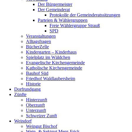
Der Bürgermeister
Der Gemeinderat
Protokolle der Gemeinderatssitzungen
Parteien & Wählergruppen
Freie Wählergruppe Strauß
SPD
Veranstaltungen
Alltagsfragen
BücherZelle
Kindergarten – Kinderhaus
Spielplatz im Wäldchen
Evangelische Kirchengemeinde
Katholische Kirchengemeinde
Bauhof Süd
Friedhof Waldlaubersheim
Historie
Dorfrundgang
Zünfte
Hinterzunft
Oberzunft
Unterzunft
Schweizer Zunft
Weindorf
Weingut Bischof
Wein- & Sektgut Merg-Frick