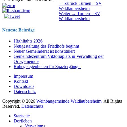
Beitragsnavigation
Vorhergehender
← Zurück
Turnen – SV
Beitrag:
Waldlaubersheim
Nächster
Weiter →
Turnen – SV
Beitrag:
Waldlaubersheim
Neueste Beiträge
Highlights 2026
Neugestaltung des Friedhofs beginnt
Neuer Gemeinderat ist konstituiert
Gemeindezentrum Viktoriaplatz in Verwaltung der
Ortsgemeinde
Ruhegelegenheiten für Spaziergänger
Impressum
Kontakt
Downloads
Datenschutz
Copyright © 2026
Weinbaugemeinde Waldlaubersheim
. All Rights
Reserved.
Datenschutz
Nach
Startseite
oben
Dorfleben
scrollen
Verwaltung