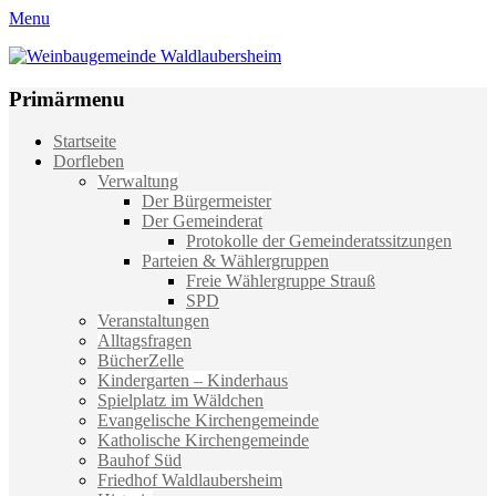
Menu
Weinbaugemeinde Waldlaubersheim
Einfach schön leben
Primärmenu
Weiter
Startseite
zum
Dorfleben
Inhalt
Verwaltung
Der Bürgermeister
Der Gemeinderat
Protokolle der Gemeinderatssitzungen
Parteien & Wählergruppen
Freie Wählergruppe Strauß
SPD
Veranstaltungen
Alltagsfragen
BücherZelle
Kindergarten – Kinderhaus
Spielplatz im Wäldchen
Evangelische Kirchengemeinde
Katholische Kirchengemeinde
Bauhof Süd
Friedhof Waldlaubersheim