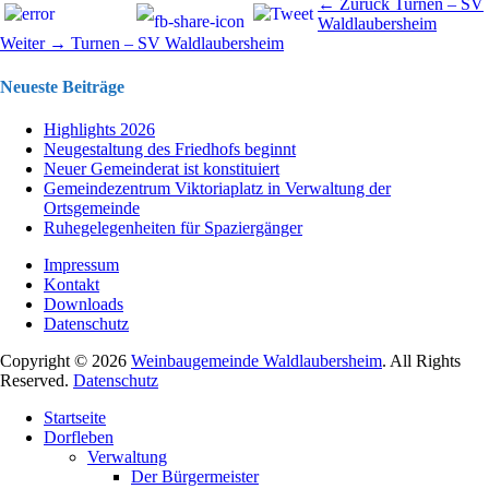
Beitragsnavigation
Vorhergehend
← Zurück
Turnen – SV
Beitrag:
Waldlaubersheim
Nächster
Weiter →
Turnen – SV Waldlaubersheim
Beitrag:
Neueste Beiträge
Highlights 2026
Neugestaltung des Friedhofs beginnt
Neuer Gemeinderat ist konstituiert
Gemeindezentrum Viktoriaplatz in Verwaltung der
Ortsgemeinde
Ruhegelegenheiten für Spaziergänger
Impressum
Kontakt
Downloads
Datenschutz
Copyright © 2026
Weinbaugemeinde Waldlaubersheim
. All Rights
Reserved.
Datenschutz
Nach
Startseite
oben
Dorfleben
scrollen
Verwaltung
Der Bürgermeister