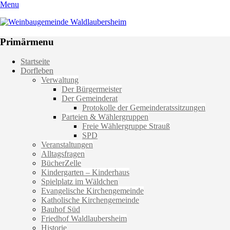
Menu
Weinbaugemeinde Waldlaubersheim
Einfach schön leben
Primärmenu
Weiter
Startseite
zum
Dorfleben
Inhalt
Verwaltung
Der Bürgermeister
Der Gemeinderat
Protokolle der Gemeinderatssitzungen
Parteien & Wählergruppen
Freie Wählergruppe Strauß
SPD
Veranstaltungen
Alltagsfragen
BücherZelle
Kindergarten – Kinderhaus
Spielplatz im Wäldchen
Evangelische Kirchengemeinde
Katholische Kirchengemeinde
Bauhof Süd
Friedhof Waldlaubersheim
Historie