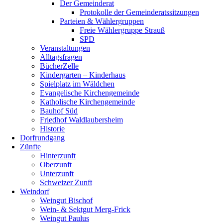
Der Gemeinderat
Protokolle der Gemeinderatssitzungen
Parteien & Wählergruppen
Freie Wählergruppe Strauß
SPD
Veranstaltungen
Alltagsfragen
BücherZelle
Kindergarten – Kinderhaus
Spielplatz im Wäldchen
Evangelische Kirchengemeinde
Katholische Kirchengemeinde
Bauhof Süd
Friedhof Waldlaubersheim
Historie
Dorfrundgang
Zünfte
Hinterzunft
Oberzunft
Unterzunft
Schweizer Zunft
Weindorf
Weingut Bischof
Wein- & Sektgut Merg-Frick
Weingut Paulus