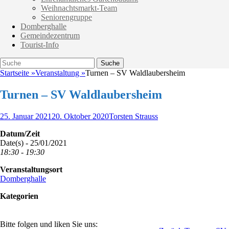
Weihnachtsmarkt-Team
Seniorengruppe
Domberghalle
Gemeindezentrum
Tourist-Info
Suche
Suche
nach:
Startseite
»
Veranstaltung
»
Turnen – SV Waldlaubersheim
Turnen – SV Waldlaubersheim
Veröffentlicht
Autor
25. Januar 2021
20. Oktober 2020
Torsten Strauss
am
Datum/Zeit
Date(s) - 25/01/2021
18:30 - 19:30
Veranstaltungsort
Domberghalle
Kategorien
Bitte folgen und liken Sie uns: