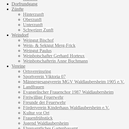
Dorfrundgang
Zünfte
Hinterzunft
Oberzunft
Unterzunft
Schweizer Zunft
Weindorf
Weingut Bischof
Wein- & Sektgut Merg-Frick
Weingut Paulus
Weinbotschafter Gerhard Horteux
Weinbotschafterin Anne Buchmann
Vereine
Ortsvereinsring
Sportverein Viktoria 07
Männergesangverein MGV Waldlaubersheim 1905 e.V.
Landfrauen
Evangelischer Frauenchor 1987 Waldlaubersheim
Freiwillige Feuerwehr
Freunde der Feuerwehr
Förderverein Kinderhaus Waldlaubersheim e.V.
Kultur vor Ort
Frauenfrühstück
Jugend Waldlaubersheim
Ehrenamtliches Gartenbauamt