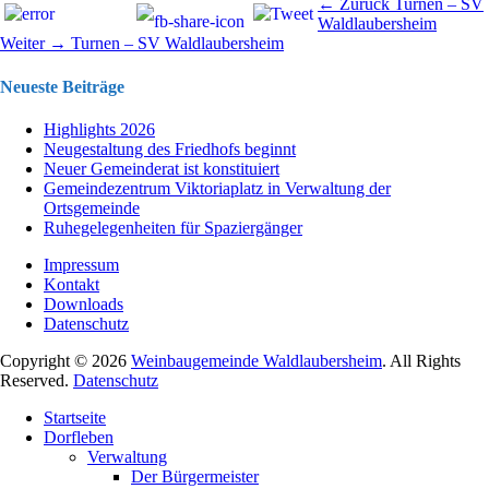
Beitragsnavigation
Vorhergehend
← Zurück
Turnen – SV
Beitrag:
Waldlaubersheim
Nächster
Weiter →
Turnen – SV Waldlaubersheim
Beitrag:
Neueste Beiträge
Highlights 2026
Neugestaltung des Friedhofs beginnt
Neuer Gemeinderat ist konstituiert
Gemeindezentrum Viktoriaplatz in Verwaltung der
Ortsgemeinde
Ruhegelegenheiten für Spaziergänger
Impressum
Kontakt
Downloads
Datenschutz
Copyright © 2026
Weinbaugemeinde Waldlaubersheim
. All Rights
Reserved.
Datenschutz
Nach
Startseite
oben
Dorfleben
scrollen
Verwaltung
Der Bürgermeister