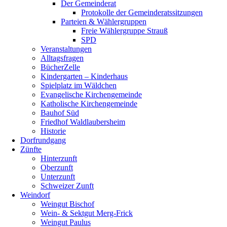
Der Gemeinderat
Protokolle der Gemeinderatssitzungen
Parteien & Wählergruppen
Freie Wählergruppe Strauß
SPD
Veranstaltungen
Alltagsfragen
BücherZelle
Kindergarten – Kinderhaus
Spielplatz im Wäldchen
Evangelische Kirchengemeinde
Katholische Kirchengemeinde
Bauhof Süd
Friedhof Waldlaubersheim
Historie
Dorfrundgang
Zünfte
Hinterzunft
Oberzunft
Unterzunft
Schweizer Zunft
Weindorf
Weingut Bischof
Wein- & Sektgut Merg-Frick
Weingut Paulus