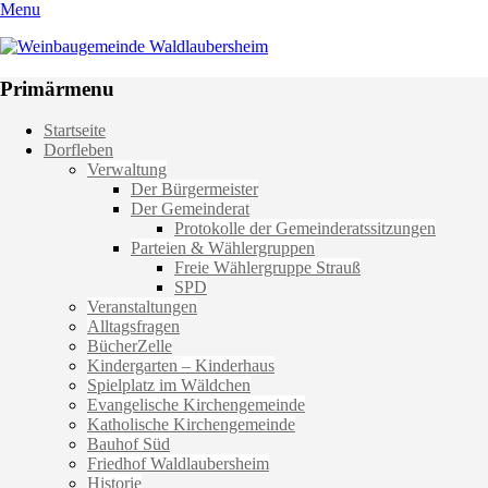
Menu
Weinbaugemeinde Waldlaubersheim
Einfach schön leben
Primärmenu
Weiter
Startseite
zum
Dorfleben
Inhalt
Verwaltung
Der Bürgermeister
Der Gemeinderat
Protokolle der Gemeinderatssitzungen
Parteien & Wählergruppen
Freie Wählergruppe Strauß
SPD
Veranstaltungen
Alltagsfragen
BücherZelle
Kindergarten – Kinderhaus
Spielplatz im Wäldchen
Evangelische Kirchengemeinde
Katholische Kirchengemeinde
Bauhof Süd
Friedhof Waldlaubersheim
Historie