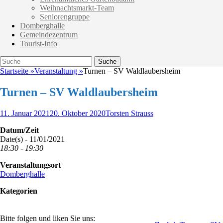
Weihnachtsmarkt-Team
Seniorengruppe
Domberghalle
Gemeindezentrum
Tourist-Info
Suche
Suche
nach:
Startseite
»
Veranstaltung
»
Turnen – SV Waldlaubersheim
Turnen – SV Waldlaubersheim
Veröffentlicht
Autor
11. Januar 2021
20. Oktober 2020
Torsten Strauss
am
Datum/Zeit
Date(s) - 11/01/2021
18:30 - 19:30
Veranstaltungsort
Domberghalle
Kategorien
Bitte folgen und liken Sie uns: