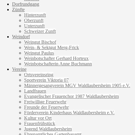
Dorfrundgang
Zünfte
Hinterzunft
Oberzunft
Unterzunft
Schweizer Zunft
Weindorf
Weingut Bischof
Wein- & Sektgut Merg-Frick
Weingut Paulus
Weinbotschafter Gerhard Horteux
Weinbotschafterin Anne Buchmann
Vereine
Ortsvereinsring
Sportverein Viktoria 07
Männergesangverein MGV Waldlaubersheim 1905 e.V.
Landfrauen
Evangelischer Frauenchor 1987 Waldlaubersheim
Freiwillige Feuerwehr
Freunde der Feuerwehr
Förderverein Kinderhaus Waldlaubersheim e.V.
Kultur vor Ort
Frauenfrühstück
Jugend Waldlaubersheim
Ehrenamtliches Gartenbauamt