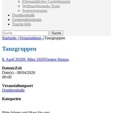
Ehrenamtliches Gartenbauamt
Weihnachtsmarkt-Team
Seniorengruppe
Domberghalle
Gemeindezentrum
Tourist-Info
Suche
Suche
nach:
Startseite
»
Veranstaltung
»
Tanzgruppen
Tanzgruppen
Veröffentlicht
Autor
8. April 2026
9. März 2026
Torsten Strauss
am
Datum/Zeit
Date(s) - 08/04/2026
00:00
Veranstaltungsort
Domberghalle
Kategorien
Bitte folgen und liken Sie uns: