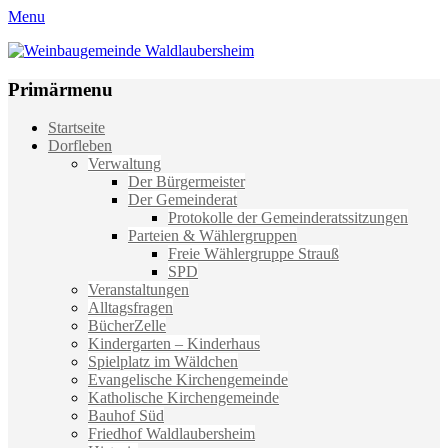
Menu
Weinbaugemeinde Waldlaubersheim
Einfach schön leben
Primärmenu
Weiter
Startseite
zum
Dorfleben
Inhalt
Verwaltung
Der Bürgermeister
Der Gemeinderat
Protokolle der Gemeinderatssitzungen
Parteien & Wählergruppen
Freie Wählergruppe Strauß
SPD
Veranstaltungen
Alltagsfragen
BücherZelle
Kindergarten – Kinderhaus
Spielplatz im Wäldchen
Evangelische Kirchengemeinde
Katholische Kirchengemeinde
Bauhof Süd
Friedhof Waldlaubersheim