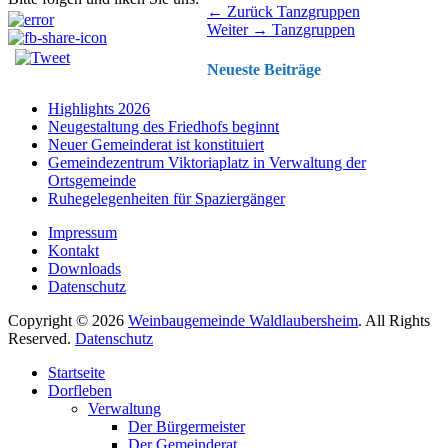
Beitragsnavigation
Vorhergehender
← Zurück
Tanzgruppen
Nächster
Beitrag:
Weiter →
Tanzgruppen
Beitrag:
Neueste Beiträge
Highlights 2026
Neugestaltung des Friedhofs beginnt
Neuer Gemeinderat ist konstituiert
Gemeindezentrum Viktoriaplatz in Verwaltung der
Ortsgemeinde
Ruhegelegenheiten für Spaziergänger
Impressum
Kontakt
Downloads
Datenschutz
Copyright © 2026
Weinbaugemeinde Waldlaubersheim
. All Rights
Reserved.
Datenschutz
Nach
Startseite
oben
Dorfleben
scrollen
Verwaltung
Der Bürgermeister
Der Gemeinderat