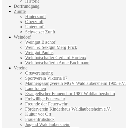
Historie
Dorfrundgang
Zünfte
Hinterzunft
Oberzunft
Unterzunft
Schweizer Zunft
Weindorf
Weingut Bischof
Wein- & Sektgut Merg-Frick
Weingut Paulus
Weinbotschafter Gerhard Horteux
Weinbotschafterin Anne Buchmann
Vereine
Ortsvereinsring
Sportverein Viktoria 07
Männergesangverein MGV Waldlaubersheim 1905 e.V.
Landfrauen
Evangelischer Frauenchor 1987 Waldlaubersheim
Freiwillige Feuerwehr
Freunde der Feuerwehr
Förderverein Kinderhaus Waldlaubersheim e.V.
Kultur vor Ort
Frauenfrühstück
Jugend Waldlaubersheim