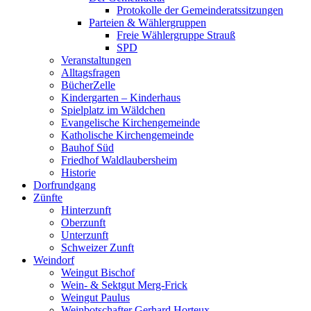
Protokolle der Gemeinderatssitzungen
Parteien & Wählergruppen
Freie Wählergruppe Strauß
SPD
Veranstaltungen
Alltagsfragen
BücherZelle
Kindergarten – Kinderhaus
Spielplatz im Wäldchen
Evangelische Kirchengemeinde
Katholische Kirchengemeinde
Bauhof Süd
Friedhof Waldlaubersheim
Historie
Dorfrundgang
Zünfte
Hinterzunft
Oberzunft
Unterzunft
Schweizer Zunft
Weindorf
Weingut Bischof
Wein- & Sektgut Merg-Frick
Weingut Paulus
Weinbotschafter Gerhard Horteux