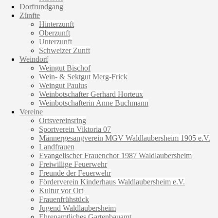
Dorfrundgang
Zünfte
Hinterzunft
Oberzunft
Unterzunft
Schweizer Zunft
Weindorf
Weingut Bischof
Wein- & Sektgut Merg-Frick
Weingut Paulus
Weinbotschafter Gerhard Horteux
Weinbotschafterin Anne Buchmann
Vereine
Ortsvereinsring
Sportverein Viktoria 07
Männergesangverein MGV Waldlaubersheim 1905 e.V.
Landfrauen
Evangelischer Frauenchor 1987 Waldlaubersheim
Freiwillige Feuerwehr
Freunde der Feuerwehr
Förderverein Kinderhaus Waldlaubersheim e.V.
Kultur vor Ort
Frauenfrühstück
Jugend Waldlaubersheim
Ehrenamtliches Gartenbauamt