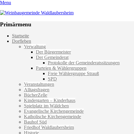
Menu
Weinbaugemeinde Waldlaubersheim
Einfach schön leben
Primärmenu
Weiter
Startseite
zum
Dorfleben
Inhalt
Verwaltung
Der Bürgermeister
Der Gemeinderat
Protokolle der Gemeinderatssitzungen
Parteien & Wählergruppen
Freie Wählergruppe Strauß
SPD
Veranstaltungen
Alltagsfragen
BücherZelle
Kindergarten – Kinderhaus
Spielplatz im Wäldchen
Evangelische Kirchengemeinde
Katholische Kirchengemeinde
Bauhof Süd
Friedhof Waldlaubersheim
Historie