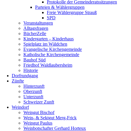
Protokolle der Gemeinderatssitzungen
Parteien & Wählergruppen
Freie Wählergruppe Strauß
SPD
Veranstaltungen
Alltagsfragen
BücherZelle
Kindergarten – Kinderhaus
Spielplatz im Wäldchen
Evangelische Kirchengemeinde
Katholische Kirchengemeinde
Bauhof Süd
Friedhof Waldlaubersheim
Historie
Dorfrundgang
Zünfte
Hinterzunft
Oberzunft
Unterzunft
Schweizer Zunft
Weindorf
Weingut Bischof
Wein- & Sektgut Merg-Frick
Weingut Paulus
Weinbotschafter Gerhard Horteux