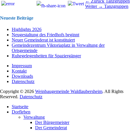
Beitragsnavigation
Vorhergehend
← Zurück
Tanzgruppen
Nächster
Beitrag:
Weiter →
Tanzgruppen
Beitrag:
Neueste Beiträge
Highlights 2026
Neugestaltung des Friedhofs beginnt
Neuer Gemeinderat ist konstituiert
Gemeindezentrum Viktoriaplatz in Verwaltung der
Ortsgemeinde
Ruhegelegenheiten für Spaziergänger
Impressum
Kontakt
Downloads
Datenschutz
Copyright © 2026
Weinbaugemeinde Waldlaubersheim
. All Rights
Reserved.
Datenschutz
Nach
Startseite
oben
Dorfleben
scrollen
Verwaltung
Der Bürgermeister
Der Gemeinderat