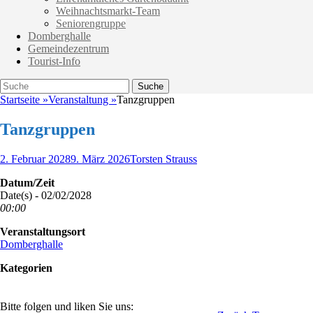
Weihnachtsmarkt-Team
Seniorengruppe
Domberghalle
Gemeindezentrum
Tourist-Info
Suche
Suche
nach:
Startseite
»
Veranstaltung
»
Tanzgruppen
Tanzgruppen
Veröffentlicht
Autor
2. Februar 2028
9. März 2026
Torsten Strauss
am
Datum/Zeit
Date(s) - 02/02/2028
00:00
Veranstaltungsort
Domberghalle
Kategorien
Bitte folgen und liken Sie uns: