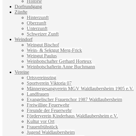
Historie
Dorfrundgang
Zünfte
Hinterzunft
Oberzunft
Unterzunft
Schweizer Zunft
Weindorf
Weingut Bischof
Wein- & Sektgut Merg-Frick
Weingut Paulus
Weinbotschafter Gerhard Horteux
Weinbotschafterin Anne Buchmann
Vereine
Ortsvereinsring
Sportverein Viktoria 07
Männergesangverein MGV Waldlaubersheim 1905 e.V.
Landfrauen
Evangelischer Frauenchor 1987 Waldlaubersheim
Freiwillige Feuerwehr
Freunde der Feuerwehr
Förderverein Kinderhaus Waldlaubersheim e.V.
Kultur vor Ort
Frauenfrühstück
Jugend Waldlaubersheim