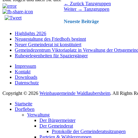
Beitragsnavigation
Vorhergehender
← Zurück
Tanzgruppen
Nächster
Beitrag:
Weiter →
Tanzgruppen
Beitrag:
Neueste Beiträge
Highlights 2026
Neugestaltung des Friedhofs beginnt
Neuer Gemeinderat ist konstituiert
Gemeindezentrum Viktoriaplatz in Verwaltung der Ortsgemein
Ruhegelegenheiten für Spaziergänger
Impressum
Kontakt
Downloads
Datenschutz
Copyright © 2026
Weinbaugemeinde Waldlaubersheim
. All Rights 
Nach
Startseite
oben
Dorfleben
scrollen
Verwaltung
Der Bürgermeister
Der Gemeinderat
Protokolle der Gemeinderatssitzungen
Parteien & Wählergruppen