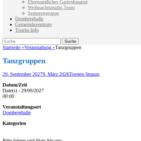
Ehrenamtliches Gartenbauamt
Weihnachtsmarkt-Team
Seniorengruppe
Domberghalle
Gemeindezentrum
Tourist-Info
Suche
Suche
nach:
Startseite
»
Veranstaltung
»
Tanzgruppen
Tanzgruppen
Veröffentlicht
Autor
29. September 2027
9. März 2026
Torsten Strauss
am
Datum/Zeit
Date(s) - 29/09/2027
00:00
Veranstaltungsort
Domberghalle
Kategorien
Bitte folgen und liken Sie uns: