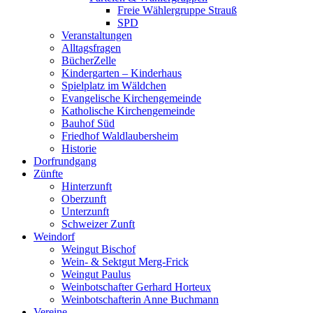
Freie Wählergruppe Strauß
SPD
Veranstaltungen
Alltagsfragen
BücherZelle
Kindergarten – Kinderhaus
Spielplatz im Wäldchen
Evangelische Kirchengemeinde
Katholische Kirchengemeinde
Bauhof Süd
Friedhof Waldlaubersheim
Historie
Dorfrundgang
Zünfte
Hinterzunft
Oberzunft
Unterzunft
Schweizer Zunft
Weindorf
Weingut Bischof
Wein- & Sektgut Merg-Frick
Weingut Paulus
Weinbotschafter Gerhard Horteux
Weinbotschafterin Anne Buchmann
Vereine