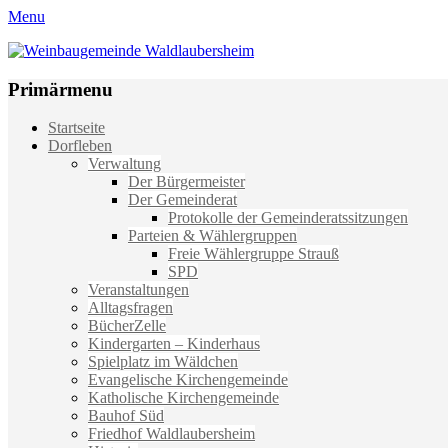
Menu
Weinbaugemeinde Waldlaubersheim
Einfach schön leben
Primärmenu
Weiter
Startseite
zum
Dorfleben
Inhalt
Verwaltung
Der Bürgermeister
Der Gemeinderat
Protokolle der Gemeinderatssitzungen
Parteien & Wählergruppen
Freie Wählergruppe Strauß
SPD
Veranstaltungen
Alltagsfragen
BücherZelle
Kindergarten – Kinderhaus
Spielplatz im Wäldchen
Evangelische Kirchengemeinde
Katholische Kirchengemeinde
Bauhof Süd
Friedhof Waldlaubersheim