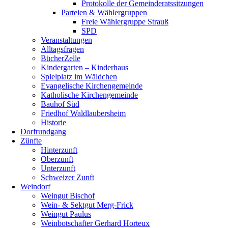
Protokolle der Gemeinderatssitzungen
Parteien & Wählergruppen
Freie Wählergruppe Strauß
SPD
Veranstaltungen
Alltagsfragen
BücherZelle
Kindergarten – Kinderhaus
Spielplatz im Wäldchen
Evangelische Kirchengemeinde
Katholische Kirchengemeinde
Bauhof Süd
Friedhof Waldlaubersheim
Historie
Dorfrundgang
Zünfte
Hinterzunft
Oberzunft
Unterzunft
Schweizer Zunft
Weindorf
Weingut Bischof
Wein- & Sektgut Merg-Frick
Weingut Paulus
Weinbotschafter Gerhard Horteux