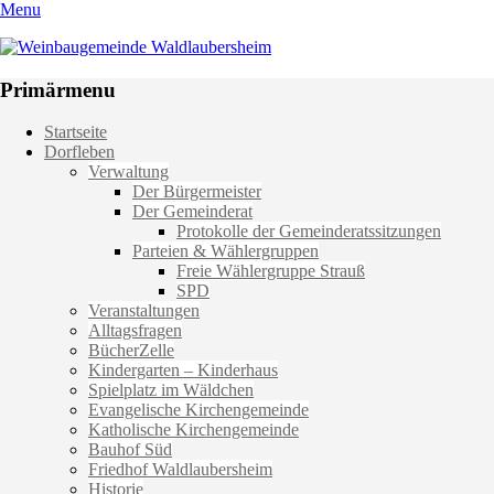
Menu
Weinbaugemeinde Waldlaubersheim
Einfach schön leben
Primärmenu
Weiter
Startseite
zum
Dorfleben
Inhalt
Verwaltung
Der Bürgermeister
Der Gemeinderat
Protokolle der Gemeinderatssitzungen
Parteien & Wählergruppen
Freie Wählergruppe Strauß
SPD
Veranstaltungen
Alltagsfragen
BücherZelle
Kindergarten – Kinderhaus
Spielplatz im Wäldchen
Evangelische Kirchengemeinde
Katholische Kirchengemeinde
Bauhof Süd
Friedhof Waldlaubersheim
Historie