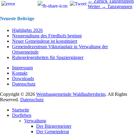
Beitragsnavigation
Vorhergehend
← Zurück
Tanzgruppen
Nächster
Beitrag:
Weiter →
Tanzgruppen
Beitrag:
Neueste Beiträge
Highlights 2026
Neugestaltung des Friedhofs beginnt
Neuer Gemeinderat ist konstituiert
Gemeindezentrum Viktoriaplatz in Verwaltung der
Ortsgemeinde
Ruhegelegenheiten für Spaziergänger
Impressum
Kontakt
Downloads
Datenschutz
Copyright © 2026
Weinbaugemeinde Waldlaubersheim
. All Rights
Reserved.
Datenschutz
Nach
Startseite
oben
Dorfleben
scrollen
Verwaltung
Der Bürgermeister
Der Gemeinderat