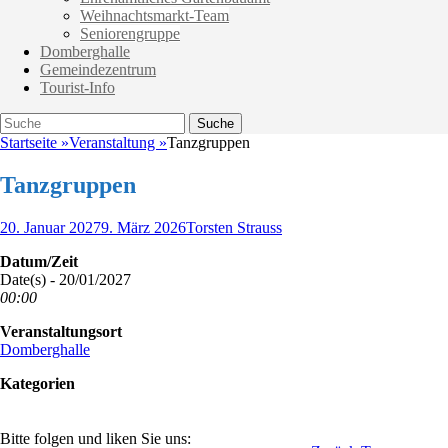
Weihnachtsmarkt-Team
Seniorengruppe
Domberghalle
Gemeindezentrum
Tourist-Info
Suche
Suche
nach:
Startseite
»
Veranstaltung
»
Tanzgruppen
Tanzgruppen
Veröffentlicht
Autor
20. Januar 2027
9. März 2026
Torsten Strauss
am
Datum/Zeit
Date(s) - 20/01/2027
00:00
Veranstaltungsort
Domberghalle
Kategorien
Bitte folgen und liken Sie uns: