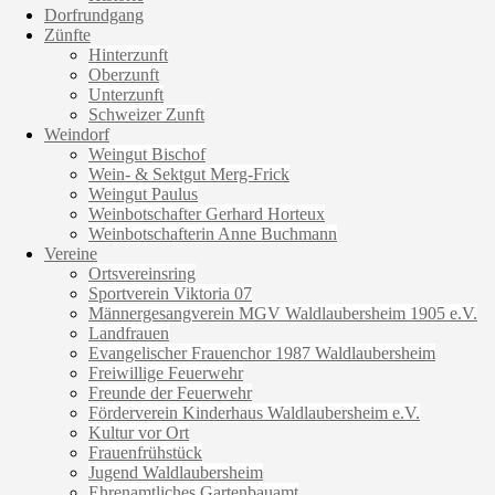
Dorfrundgang
Zünfte
Hinterzunft
Oberzunft
Unterzunft
Schweizer Zunft
Weindorf
Weingut Bischof
Wein- & Sektgut Merg-Frick
Weingut Paulus
Weinbotschafter Gerhard Horteux
Weinbotschafterin Anne Buchmann
Vereine
Ortsvereinsring
Sportverein Viktoria 07
Männergesangverein MGV Waldlaubersheim 1905 e.V.
Landfrauen
Evangelischer Frauenchor 1987 Waldlaubersheim
Freiwillige Feuerwehr
Freunde der Feuerwehr
Förderverein Kinderhaus Waldlaubersheim e.V.
Kultur vor Ort
Frauenfrühstück
Jugend Waldlaubersheim
Ehrenamtliches Gartenbauamt