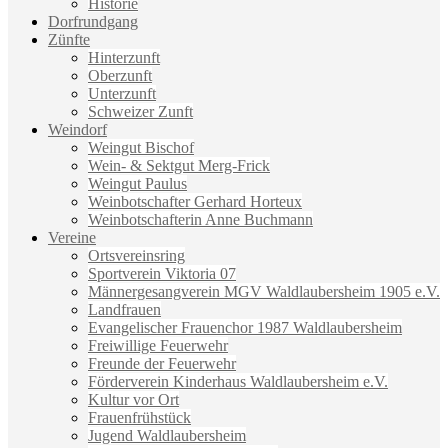
Historie
Dorfrundgang
Zünfte
Hinterzunft
Oberzunft
Unterzunft
Schweizer Zunft
Weindorf
Weingut Bischof
Wein- & Sektgut Merg-Frick
Weingut Paulus
Weinbotschafter Gerhard Horteux
Weinbotschafterin Anne Buchmann
Vereine
Ortsvereinsring
Sportverein Viktoria 07
Männergesangverein MGV Waldlaubersheim 1905 e.V.
Landfrauen
Evangelischer Frauenchor 1987 Waldlaubersheim
Freiwillige Feuerwehr
Freunde der Feuerwehr
Förderverein Kinderhaus Waldlaubersheim e.V.
Kultur vor Ort
Frauenfrühstück
Jugend Waldlaubersheim