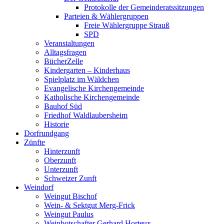
Protokolle der Gemeinderatssitzungen
Parteien & Wählergruppen
Freie Wählergruppe Strauß
SPD
Veranstaltungen
Alltagsfragen
BücherZelle
Kindergarten – Kinderhaus
Spielplatz im Wäldchen
Evangelische Kirchengemeinde
Katholische Kirchengemeinde
Bauhof Süd
Friedhof Waldlaubersheim
Historie
Dorfrundgang
Zünfte
Hinterzunft
Oberzunft
Unterzunft
Schweizer Zunft
Weindorf
Weingut Bischof
Wein- & Sektgut Merg-Frick
Weingut Paulus
Weinbotschafter Gerhard Horteux