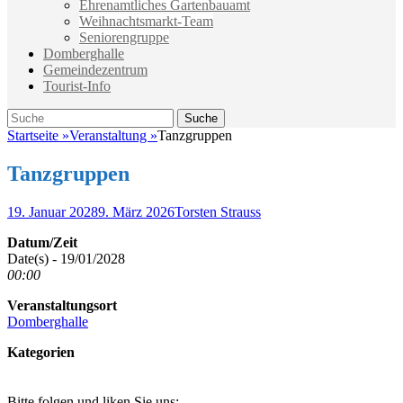
Ehrenamtliches Gartenbauamt
Weihnachtsmarkt-Team
Seniorengruppe
Domberghalle
Gemeindezentrum
Tourist-Info
Suche
Suche
nach:
Startseite
»
Veranstaltung
»
Tanzgruppen
Tanzgruppen
Veröffentlicht
Autor
19. Januar 2028
9. März 2026
Torsten Strauss
am
Datum/Zeit
Date(s) - 19/01/2028
00:00
Veranstaltungsort
Domberghalle
Kategorien
Bitte folgen und liken Sie uns: