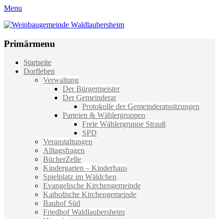
Menu
Weinbaugemeinde Waldlaubersheim
Einfach schön leben
Primärmenu
Weiter
Startseite
zum
Dorfleben
Inhalt
Verwaltung
Der Bürgermeister
Der Gemeinderat
Protokolle der Gemeinderatssitzungen
Parteien & Wählergruppen
Freie Wählergruppe Strauß
SPD
Veranstaltungen
Alltagsfragen
BücherZelle
Kindergarten – Kinderhaus
Spielplatz im Wäldchen
Evangelische Kirchengemeinde
Katholische Kirchengemeinde
Bauhof Süd
Friedhof Waldlaubersheim