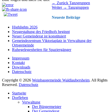
Beitragsnavigation
Vorhergehender
← Zurück
Tanzgruppen
Nächster
Beitrag:
Weiter →
Tanzgruppen
Beitrag:
Neueste Beiträge
Highlights 2026
Neugestaltung des Friedhofs beginnt
Neuer Gemeinderat ist konstituiert
Gemeindezentrum Viktoriaplatz in Verwaltung der
Ortsgemeinde
Ruhegelegenheiten für Spaziergänger
Impressum
Kontakt
Downloads
Datenschutz
Copyright © 2026
Weinbaugemeinde Waldlaubersheim
. All Rights
Reserved.
Datenschutz
Nach
Startseite
oben
Dorfleben
scrollen
Verwaltung
Der Bürgermeister
Der Gemeinderat