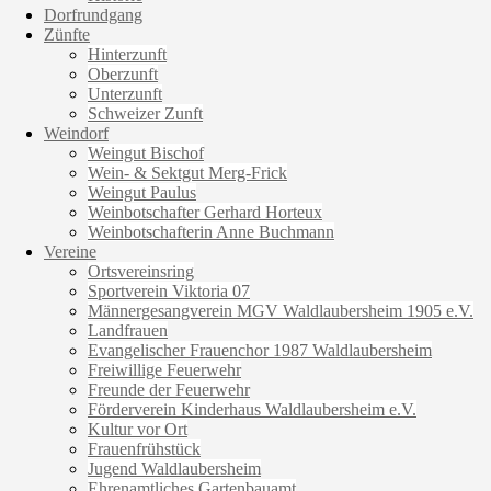
Dorfrundgang
Zünfte
Hinterzunft
Oberzunft
Unterzunft
Schweizer Zunft
Weindorf
Weingut Bischof
Wein- & Sektgut Merg-Frick
Weingut Paulus
Weinbotschafter Gerhard Horteux
Weinbotschafterin Anne Buchmann
Vereine
Ortsvereinsring
Sportverein Viktoria 07
Männergesangverein MGV Waldlaubersheim 1905 e.V.
Landfrauen
Evangelischer Frauenchor 1987 Waldlaubersheim
Freiwillige Feuerwehr
Freunde der Feuerwehr
Förderverein Kinderhaus Waldlaubersheim e.V.
Kultur vor Ort
Frauenfrühstück
Jugend Waldlaubersheim
Ehrenamtliches Gartenbauamt