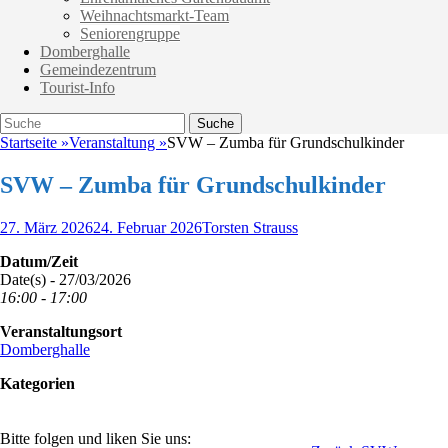
Weihnachtsmarkt-Team
Seniorengruppe
Domberghalle
Gemeindezentrum
Tourist-Info
Suche
Suche
nach:
Startseite
»
Veranstaltung
»
SVW – Zumba für Grundschulkinder
SVW – Zumba für Grundschulkinder
Veröffentlicht
Autor
27. März 2026
24. Februar 2026
Torsten Strauss
am
Datum/Zeit
Date(s) - 27/03/2026
16:00 - 17:00
Veranstaltungsort
Domberghalle
Kategorien
Bitte folgen und liken Sie uns: