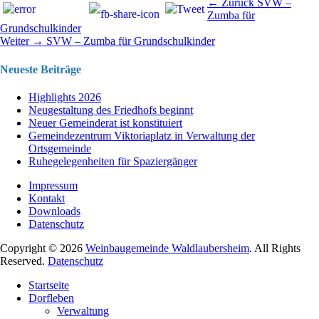
Beitragsnavigation
Vorhergehend
← Zurück
SVW –
Beitrag:
Zumba für
Grundschulkinder
Nächster
Weiter →
SVW – Zumba für Grundschulkinder
Beitrag:
Neueste Beiträge
Highlights 2026
Neugestaltung des Friedhofs beginnt
Neuer Gemeinderat ist konstituiert
Gemeindezentrum Viktoriaplatz in Verwaltung der
Ortsgemeinde
Ruhegelegenheiten für Spaziergänger
Impressum
Kontakt
Downloads
Datenschutz
Copyright © 2026
Weinbaugemeinde Waldlaubersheim
. All Rights
Reserved.
Datenschutz
Nach
Startseite
oben
Dorfleben
scrollen
Verwaltung