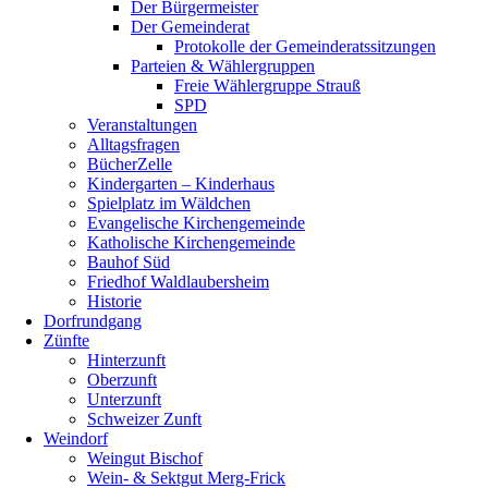
Der Bürgermeister
Der Gemeinderat
Protokolle der Gemeinderatssitzungen
Parteien & Wählergruppen
Freie Wählergruppe Strauß
SPD
Veranstaltungen
Alltagsfragen
BücherZelle
Kindergarten – Kinderhaus
Spielplatz im Wäldchen
Evangelische Kirchengemeinde
Katholische Kirchengemeinde
Bauhof Süd
Friedhof Waldlaubersheim
Historie
Dorfrundgang
Zünfte
Hinterzunft
Oberzunft
Unterzunft
Schweizer Zunft
Weindorf
Weingut Bischof
Wein- & Sektgut Merg-Frick