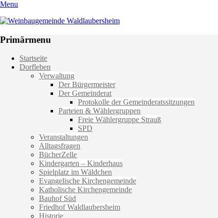
Menu
Weinbaugemeinde Waldlaubersheim
Einfach schön leben
Primärmenu
Weiter
Startseite
zum
Dorfleben
Inhalt
Verwaltung
Der Bürgermeister
Der Gemeinderat
Protokolle der Gemeinderatssitzungen
Parteien & Wählergruppen
Freie Wählergruppe Strauß
SPD
Veranstaltungen
Alltagsfragen
BücherZelle
Kindergarten – Kinderhaus
Spielplatz im Wäldchen
Evangelische Kirchengemeinde
Katholische Kirchengemeinde
Bauhof Süd
Friedhof Waldlaubersheim
Historie