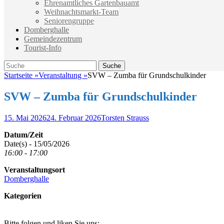
Ehrenamtliches Gartenbauamt
Weihnachtsmarkt-Team
Seniorengruppe
Domberghalle
Gemeindezentrum
Tourist-Info
Suche
Suche
nach:
Startseite
»
Veranstaltung
»
SVW – Zumba für Grundschulkinder
SVW – Zumba für Grundschulkinder
Veröffentlicht
Autor
15. Mai 2026
24. Februar 2026
Torsten Strauss
am
Datum/Zeit
Date(s) - 15/05/2026
16:00 - 17:00
Veranstaltungsort
Domberghalle
Kategorien
Bitte folgen und liken Sie uns: