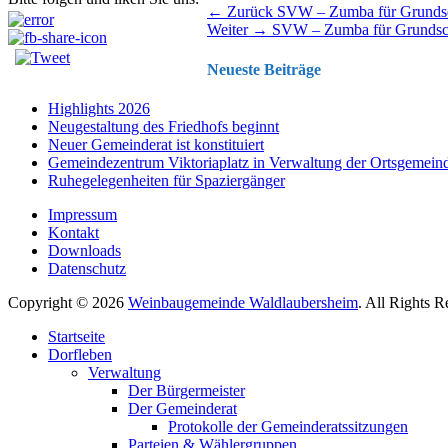
Beitragsnavigation
Vorhergehender
← Zurück
SVW – Zumba für Grundsc
Nächster
Beitrag:
Weiter →
SVW – Zumba für Grundsc
Beitrag:
Neueste Beiträge
Highlights 2026
Neugestaltung des Friedhofs beginnt
Neuer Gemeinderat ist konstituiert
Gemeindezentrum Viktoriaplatz in Verwaltung der Ortsgemein
Ruhegelegenheiten für Spaziergänger
Impressum
Kontakt
Downloads
Datenschutz
Copyright © 2026
Weinbaugemeinde Waldlaubersheim
. All Rights 
Nach
Startseite
oben
Dorfleben
scrollen
Verwaltung
Der Bürgermeister
Der Gemeinderat
Protokolle der Gemeinderatssitzungen
Parteien & Wählergruppen