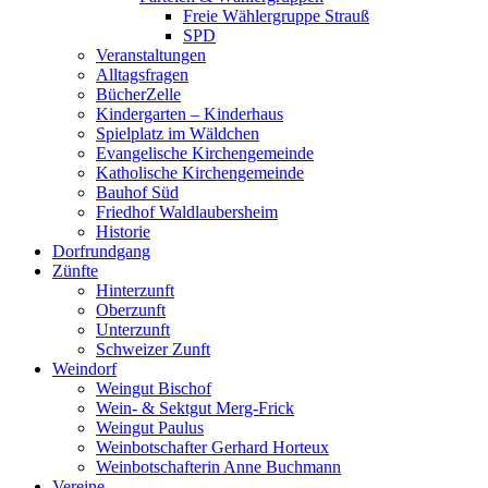
Freie Wählergruppe Strauß
SPD
Veranstaltungen
Alltagsfragen
BücherZelle
Kindergarten – Kinderhaus
Spielplatz im Wäldchen
Evangelische Kirchengemeinde
Katholische Kirchengemeinde
Bauhof Süd
Friedhof Waldlaubersheim
Historie
Dorfrundgang
Zünfte
Hinterzunft
Oberzunft
Unterzunft
Schweizer Zunft
Weindorf
Weingut Bischof
Wein- & Sektgut Merg-Frick
Weingut Paulus
Weinbotschafter Gerhard Horteux
Weinbotschafterin Anne Buchmann
Vereine