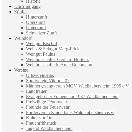
Historie
Dorfrundgang
Zünfte
Hinterzunft
Oberzunft
Unterzunft
Schweizer Zunft
Weindorf
Weingut Bischof
Wein- & Sektgut Merg-Frick
Weingut Paulus
Weinbotschafter Gerhard Horteux
Weinbotschafterin Anne Buchmann
Vereine
Ortsvereinsring
Sportverein Viktoria 07
Männergesangverein MGV Waldlaubersheim 1905 e.V.
Landfrauen
Evangelischer Frauenchor 1987 Waldlaubersheim
Freiwillige Feuerwehr
Freunde der Feuerwehr
Förderverein Kinderhaus Waldlaubersheim e.V.
Kultur vor Ort
Frauenfrühstück
Jugend Waldlaubersheim