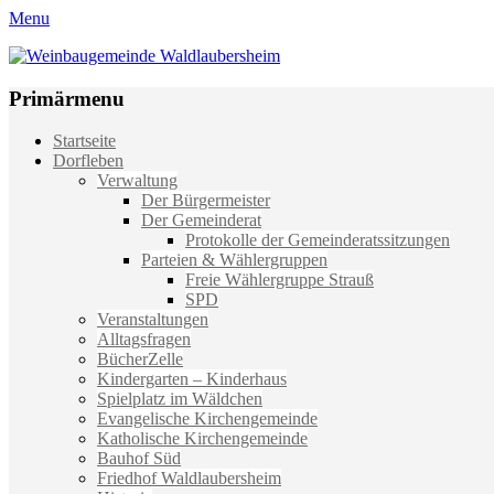
Menu
Weinbaugemeinde Waldlaubersheim
Einfach schön leben
Primärmenu
Weiter
Startseite
zum
Dorfleben
Inhalt
Verwaltung
Der Bürgermeister
Der Gemeinderat
Protokolle der Gemeinderatssitzungen
Parteien & Wählergruppen
Freie Wählergruppe Strauß
SPD
Veranstaltungen
Alltagsfragen
BücherZelle
Kindergarten – Kinderhaus
Spielplatz im Wäldchen
Evangelische Kirchengemeinde
Katholische Kirchengemeinde
Bauhof Süd
Friedhof Waldlaubersheim