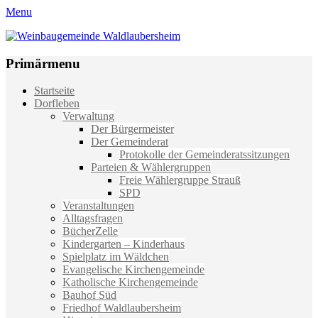
Menu
Weinbaugemeinde Waldlaubersheim
Einfach schön leben
Primärmenu
Weiter
Startseite
zum
Dorfleben
Inhalt
Verwaltung
Der Bürgermeister
Der Gemeinderat
Protokolle der Gemeinderatssitzungen
Parteien & Wählergruppen
Freie Wählergruppe Strauß
SPD
Veranstaltungen
Alltagsfragen
BücherZelle
Kindergarten – Kinderhaus
Spielplatz im Wäldchen
Evangelische Kirchengemeinde
Katholische Kirchengemeinde
Bauhof Süd
Friedhof Waldlaubersheim