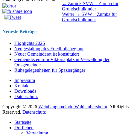
Beitragsnavigation
Vorhergehender
← Zurück
SVW – Zumba für
Beitrag:
Grundschulkinder
Nächster
Weiter →
SVW – Zumba für
Beitrag:
Grundschulkinder
Neueste Beiträge
Highlights 2026
Neugestaltung des Friedhofs beginnt
Neuer Gemeinderat ist konstituiert
Gemeindezentrum Viktoriaplatz in Verwaltung der
Ortsgemeinde
Ruhegelegenheiten für Spaziergänger
Impressum
Kontakt
Downloads
Datenschutz
Copyright © 2026
Weinbaugemeinde Waldlaubersheim
. All Rights
Reserved.
Datenschutz
Nach
Startseite
oben
Dorfleben
scrollen
Verwaltung