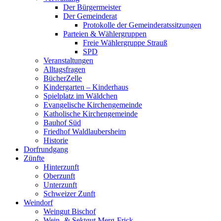
Der Bürgermeister
Der Gemeinderat
Protokolle der Gemeinderatssitzungen
Parteien & Wählergruppen
Freie Wählergruppe Strauß
SPD
Veranstaltungen
Alltagsfragen
BücherZelle
Kindergarten – Kinderhaus
Spielplatz im Wäldchen
Evangelische Kirchengemeinde
Katholische Kirchengemeinde
Bauhof Süd
Friedhof Waldlaubersheim
Historie
Dorfrundgang
Zünfte
Hinterzunft
Oberzunft
Unterzunft
Schweizer Zunft
Weindorf
Weingut Bischof
Wein- & Sektgut Merg-Frick