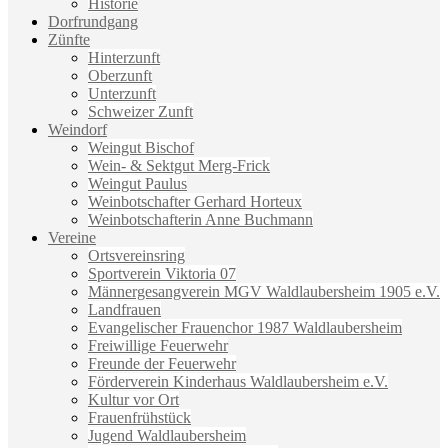
Historie
Dorfrundgang
Zünfte
Hinterzunft
Oberzunft
Unterzunft
Schweizer Zunft
Weindorf
Weingut Bischof
Wein- & Sektgut Merg-Frick
Weingut Paulus
Weinbotschafter Gerhard Horteux
Weinbotschafterin Anne Buchmann
Vereine
Ortsvereinsring
Sportverein Viktoria 07
Männergesangverein MGV Waldlaubersheim 1905 e.V.
Landfrauen
Evangelischer Frauenchor 1987 Waldlaubersheim
Freiwillige Feuerwehr
Freunde der Feuerwehr
Förderverein Kinderhaus Waldlaubersheim e.V.
Kultur vor Ort
Frauenfrühstück
Jugend Waldlaubersheim