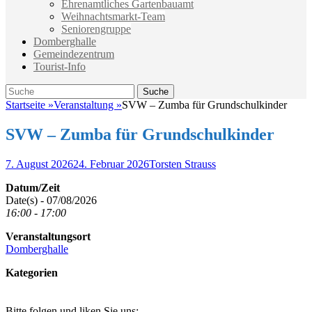
Ehrenamtliches Gartenbauamt
Weihnachtsmarkt-Team
Seniorengruppe
Domberghalle
Gemeindezentrum
Tourist-Info
Suche
Suche
nach:
Startseite
»
Veranstaltung
»
SVW – Zumba für Grundschulkinder
SVW – Zumba für Grundschulkinder
Veröffentlicht
Autor
7. August 2026
24. Februar 2026
Torsten Strauss
am
Datum/Zeit
Date(s) - 07/08/2026
16:00 - 17:00
Veranstaltungsort
Domberghalle
Kategorien
Bitte folgen und liken Sie uns: