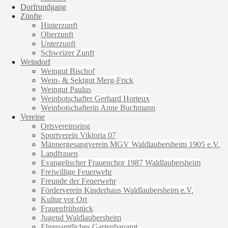
Dorfrundgang
Zünfte
Hinterzunft
Oberzunft
Unterzunft
Schweizer Zunft
Weindorf
Weingut Bischof
Wein- & Sektgut Merg-Frick
Weingut Paulus
Weinbotschafter Gerhard Horteux
Weinbotschafterin Anne Buchmann
Vereine
Ortsvereinsring
Sportverein Viktoria 07
Männergesangverein MGV Waldlaubersheim 1905 e.V.
Landfrauen
Evangelischer Frauenchor 1987 Waldlaubersheim
Freiwillige Feuerwehr
Freunde der Feuerwehr
Förderverein Kinderhaus Waldlaubersheim e.V.
Kultur vor Ort
Frauenfrühstück
Jugend Waldlaubersheim
Ehrenamtliches Gartenbauamt