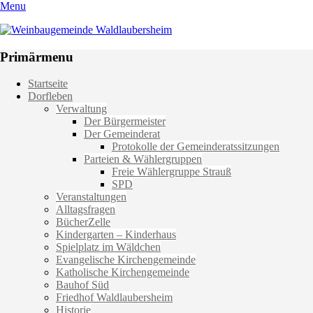
Menu
Weinbaugemeinde Waldlaubersheim
Einfach schön leben
Primärmenu
Weiter
Startseite
zum
Dorfleben
Inhalt
Verwaltung
Der Bürgermeister
Der Gemeinderat
Protokolle der Gemeinderatssitzungen
Parteien & Wählergruppen
Freie Wählergruppe Strauß
SPD
Veranstaltungen
Alltagsfragen
BücherZelle
Kindergarten – Kinderhaus
Spielplatz im Wäldchen
Evangelische Kirchengemeinde
Katholische Kirchengemeinde
Bauhof Süd
Friedhof Waldlaubersheim
Historie