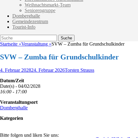
Weihnachtsmarkt-Team
Seniorengruppe
Domberghalle
Gemeindezentrum
Tourist-Info
Suche
Suche
nach:
Startseite
»
Veranstaltung
»
SVW – Zumba für Grundschulkinder
SVW – Zumba für Grundschulkinder
Veröffentlicht
Autor
4. Februar 2028
24. Februar 2026
Torsten Strauss
am
Datum/Zeit
Date(s) - 04/02/2028
16:00 - 17:00
Veranstaltungsort
Domberghalle
Kategorien
Bitte folgen und liken Sie uns: