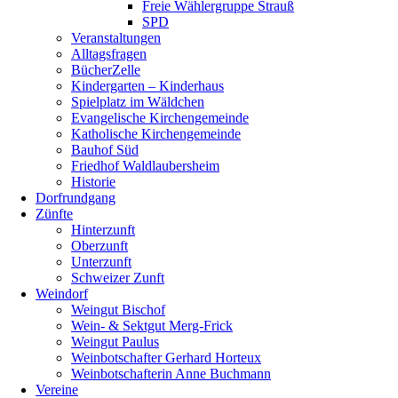
Freie Wählergruppe Strauß
SPD
Veranstaltungen
Alltagsfragen
BücherZelle
Kindergarten – Kinderhaus
Spielplatz im Wäldchen
Evangelische Kirchengemeinde
Katholische Kirchengemeinde
Bauhof Süd
Friedhof Waldlaubersheim
Historie
Dorfrundgang
Zünfte
Hinterzunft
Oberzunft
Unterzunft
Schweizer Zunft
Weindorf
Weingut Bischof
Wein- & Sektgut Merg-Frick
Weingut Paulus
Weinbotschafter Gerhard Horteux
Weinbotschafterin Anne Buchmann
Vereine