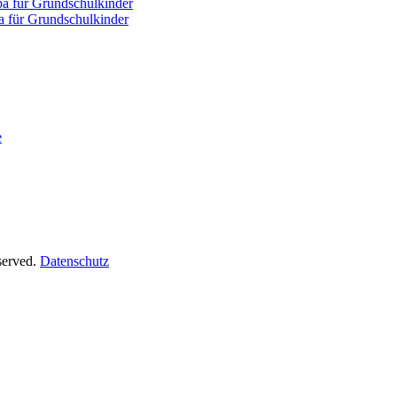
er
 für Grundschulkinder
für Grundschulkinder
e
served.
Datenschutz