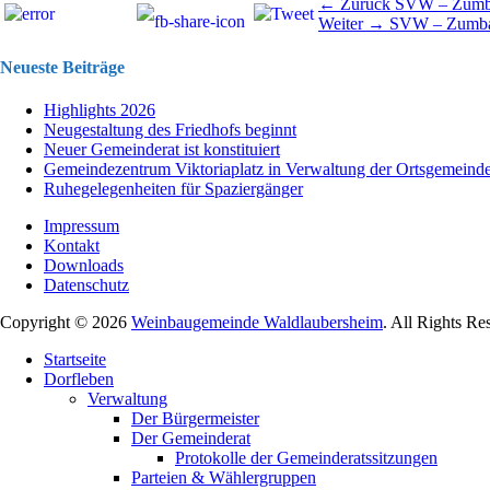
Beitragsnavigation
Vorhergehend
← Zurück
SVW – Zumba
Nächster
Beitrag:
Weiter →
SVW – Zumba 
Beitrag:
Neueste Beiträge
Highlights 2026
Neugestaltung des Friedhofs beginnt
Neuer Gemeinderat ist konstituiert
Gemeindezentrum Viktoriaplatz in Verwaltung der Ortsgemeind
Ruhegelegenheiten für Spaziergänger
Impressum
Kontakt
Downloads
Datenschutz
Copyright © 2026
Weinbaugemeinde Waldlaubersheim
. All Rights Re
Nach
Startseite
oben
Dorfleben
scrollen
Verwaltung
Der Bürgermeister
Der Gemeinderat
Protokolle der Gemeinderatssitzungen
Parteien & Wählergruppen