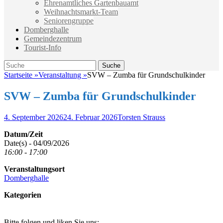
Ehrenamtliches Gartenbauamt
Weihnachtsmarkt-Team
Seniorengruppe
Domberghalle
Gemeindezentrum
Tourist-Info
Suche
Suche
nach:
Startseite
»
Veranstaltung
»
SVW – Zumba für Grundschulkinder
SVW – Zumba für Grundschulkinder
Veröffentlicht
Autor
4. September 2026
24. Februar 2026
Torsten Strauss
am
Datum/Zeit
Date(s) - 04/09/2026
16:00 - 17:00
Veranstaltungsort
Domberghalle
Kategorien
Bitte folgen und liken Sie uns: