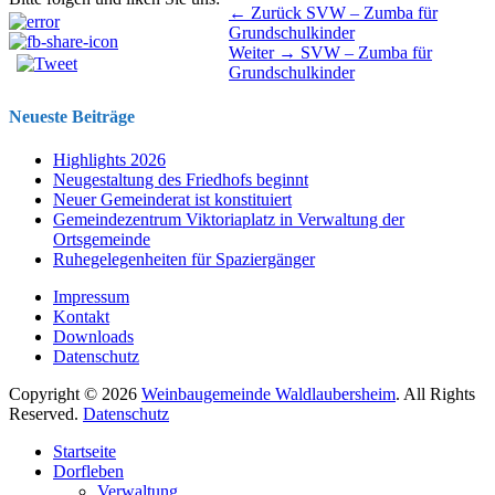
Beitragsnavigation
Vorhergehender
← Zurück
SVW – Zumba für
Beitrag:
Grundschulkinder
Nächster
Weiter →
SVW – Zumba für
Beitrag:
Grundschulkinder
Neueste Beiträge
Highlights 2026
Neugestaltung des Friedhofs beginnt
Neuer Gemeinderat ist konstituiert
Gemeindezentrum Viktoriaplatz in Verwaltung der
Ortsgemeinde
Ruhegelegenheiten für Spaziergänger
Impressum
Kontakt
Downloads
Datenschutz
Copyright © 2026
Weinbaugemeinde Waldlaubersheim
. All Rights
Reserved.
Datenschutz
Nach
Startseite
oben
Dorfleben
scrollen
Verwaltung