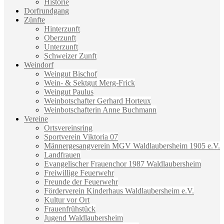
Historie
Dorfrundgang
Zünfte
Hinterzunft
Oberzunft
Unterzunft
Schweizer Zunft
Weindorf
Weingut Bischof
Wein- & Sektgut Merg-Frick
Weingut Paulus
Weinbotschafter Gerhard Horteux
Weinbotschafterin Anne Buchmann
Vereine
Ortsvereinsring
Sportverein Viktoria 07
Männergesangverein MGV Waldlaubersheim 1905 e.V.
Landfrauen
Evangelischer Frauenchor 1987 Waldlaubersheim
Freiwillige Feuerwehr
Freunde der Feuerwehr
Förderverein Kinderhaus Waldlaubersheim e.V.
Kultur vor Ort
Frauenfrühstück
Jugend Waldlaubersheim