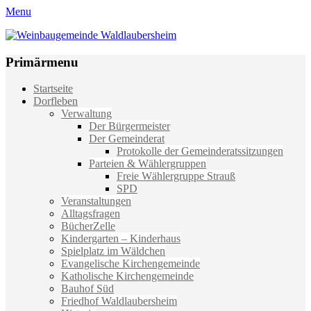
Menu
Weinbaugemeinde Waldlaubersheim
Einfach schön leben
Primärmenu
Weiter
Startseite
zum
Dorfleben
Inhalt
Verwaltung
Der Bürgermeister
Der Gemeinderat
Protokolle der Gemeinderatssitzungen
Parteien & Wählergruppen
Freie Wählergruppe Strauß
SPD
Veranstaltungen
Alltagsfragen
BücherZelle
Kindergarten – Kinderhaus
Spielplatz im Wäldchen
Evangelische Kirchengemeinde
Katholische Kirchengemeinde
Bauhof Süd
Friedhof Waldlaubersheim