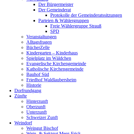
Der Bürgermeister
Der Gemeinderat
Protokolle der Gemeinderatssitzungen
Parteien & Wählergruppen
Freie Wählergruppe Strauß
SPD
Veranstaltungen
Alltagsfragen
BücherZelle
Kindergarten – Kinderhaus
Spielplatz im Wäldchen
Evangelische Kirchengemeinde
Katholische Kirchengemeinde
Bauhof Süd
Friedhof Waldlaubersheim
Historie
Dorfrundgang
Zünfte
Hinterzunft
Oberzunft
Unterzunft
Schweizer Zunft
Weindorf
Weingut Bischof
Wein- & Sektgut Merg-Frick