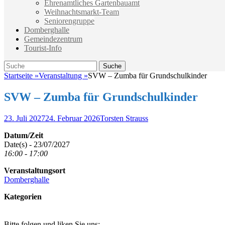
Ehrenamtliches Gartenbauamt
Weihnachtsmarkt-Team
Seniorengruppe
Domberghalle
Gemeindezentrum
Tourist-Info
Suche
Suche
nach:
Startseite
»
Veranstaltung
»
SVW – Zumba für Grundschulkinder
SVW – Zumba für Grundschulkinder
Veröffentlicht
Autor
23. Juli 2027
24. Februar 2026
Torsten Strauss
am
Datum/Zeit
Date(s) - 23/07/2027
16:00 - 17:00
Veranstaltungsort
Domberghalle
Kategorien
Bitte folgen und liken Sie uns: