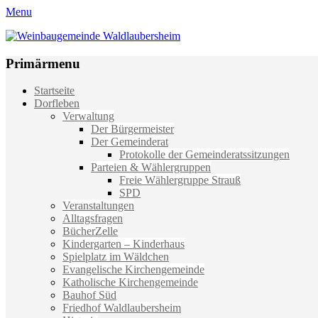
Menu
Weinbaugemeinde Waldlaubersheim
Einfach schön leben
Primärmenu
Weiter
Startseite
zum
Dorfleben
Inhalt
Verwaltung
Der Bürgermeister
Der Gemeinderat
Protokolle der Gemeinderatssitzungen
Parteien & Wählergruppen
Freie Wählergruppe Strauß
SPD
Veranstaltungen
Alltagsfragen
BücherZelle
Kindergarten – Kinderhaus
Spielplatz im Wäldchen
Evangelische Kirchengemeinde
Katholische Kirchengemeinde
Bauhof Süd
Friedhof Waldlaubersheim