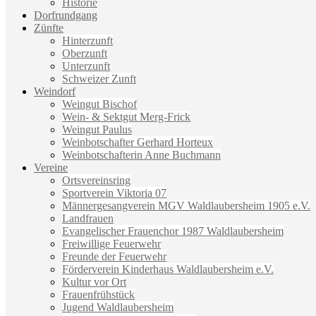
Historie
Dorfrundgang
Zünfte
Hinterzunft
Oberzunft
Unterzunft
Schweizer Zunft
Weindorf
Weingut Bischof
Wein- & Sektgut Merg-Frick
Weingut Paulus
Weinbotschafter Gerhard Horteux
Weinbotschafterin Anne Buchmann
Vereine
Ortsvereinsring
Sportverein Viktoria 07
Männergesangverein MGV Waldlaubersheim 1905 e.V.
Landfrauen
Evangelischer Frauenchor 1987 Waldlaubersheim
Freiwillige Feuerwehr
Freunde der Feuerwehr
Förderverein Kinderhaus Waldlaubersheim e.V.
Kultur vor Ort
Frauenfrühstück
Jugend Waldlaubersheim