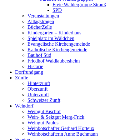
Freie Wählergruppe Strauß
SPD
Veranstaltungen
Alltagsfragen
BücherZelle
Kindergarten – Kinderhaus
Spielplatz im Wäldchen
Evangelische Kirchengemeinde
Katholische Kirchengemeinde
Bauhof Süd
Friedhof Waldlaubersheim
Historie
Dorfrundgang
Zünfte
Hinterzunft
Oberzunft
Unterzunft
Schweizer Zunft
Weindorf
Weingut Bischof
Wein- & Sektgut Merg-Frick
Weingut Paulus
Weinbotschafter Gerhard Horteux
Weinbotschafterin Anne Buchmann
Vereine