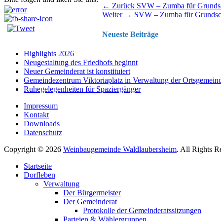
Beitragsnavigation
Vorhergehender
← Zurück
SVW – Zumba für Grundsc
Nächster
Beitrag:
Weiter →
SVW – Zumba für Grundsc
Beitrag:
Neueste Beiträge
Highlights 2026
Neugestaltung des Friedhofs beginnt
Neuer Gemeinderat ist konstituiert
Gemeindezentrum Viktoriaplatz in Verwaltung der Ortsgemein
Ruhegelegenheiten für Spaziergänger
Impressum
Kontakt
Downloads
Datenschutz
Copyright © 2026
Weinbaugemeinde Waldlaubersheim
. All Rights 
Nach
Startseite
oben
Dorfleben
scrollen
Verwaltung
Der Bürgermeister
Der Gemeinderat
Protokolle der Gemeinderatssitzungen
Parteien & Wählergruppen