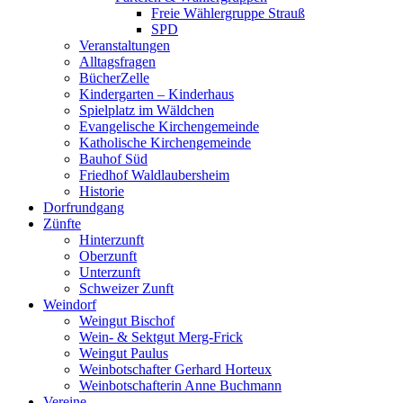
Freie Wählergruppe Strauß
SPD
Veranstaltungen
Alltagsfragen
BücherZelle
Kindergarten – Kinderhaus
Spielplatz im Wäldchen
Evangelische Kirchengemeinde
Katholische Kirchengemeinde
Bauhof Süd
Friedhof Waldlaubersheim
Historie
Dorfrundgang
Zünfte
Hinterzunft
Oberzunft
Unterzunft
Schweizer Zunft
Weindorf
Weingut Bischof
Wein- & Sektgut Merg-Frick
Weingut Paulus
Weinbotschafter Gerhard Horteux
Weinbotschafterin Anne Buchmann
Vereine