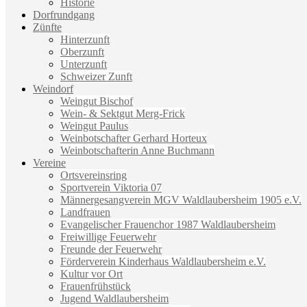
Historie
Dorfrundgang
Zünfte
Hinterzunft
Oberzunft
Unterzunft
Schweizer Zunft
Weindorf
Weingut Bischof
Wein- & Sektgut Merg-Frick
Weingut Paulus
Weinbotschafter Gerhard Horteux
Weinbotschafterin Anne Buchmann
Vereine
Ortsvereinsring
Sportverein Viktoria 07
Männergesangverein MGV Waldlaubersheim 1905 e.V.
Landfrauen
Evangelischer Frauenchor 1987 Waldlaubersheim
Freiwillige Feuerwehr
Freunde der Feuerwehr
Förderverein Kinderhaus Waldlaubersheim e.V.
Kultur vor Ort
Frauenfrühstück
Jugend Waldlaubersheim