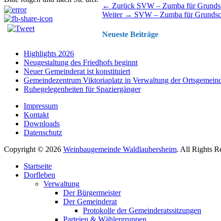
Beitragsnavigation
Vorhergehender
← Zurück
SVW – Zumba für Grundsc
Nächster
Beitrag:
Weiter →
SVW – Zumba für Grundsc
Beitrag:
Neueste Beiträge
Highlights 2026
Neugestaltung des Friedhofs beginnt
Neuer Gemeinderat ist konstituiert
Gemeindezentrum Viktoriaplatz in Verwaltung der Ortsgemein
Ruhegelegenheiten für Spaziergänger
Impressum
Kontakt
Downloads
Datenschutz
Copyright © 2026
Weinbaugemeinde Waldlaubersheim
. All Rights 
Nach
Startseite
oben
Dorfleben
scrollen
Verwaltung
Der Bürgermeister
Der Gemeinderat
Protokolle der Gemeinderatssitzungen
Parteien & Wählergruppen