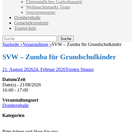
Ehrenamtliches Gartenbauamt
Weihnachtsmarkt-Team
Seniorengruppe
Domberghalle
Gemeindezentrum
Tourist-Info
Suche
Suche
nach:
Startseite
»
Veranstaltung
»
SVW – Zumba für Grundschulkinder
SVW – Zumba für Grundschulkinder
Veröffentlicht
Autor
21. August 2026
24. Februar 2026
Torsten Strauss
am
Datum/Zeit
Date(s) - 21/08/2026
16:00 - 17:00
Veranstaltungsort
Domberghalle
Kategorien
Bitte folgen und liken Sie uns: