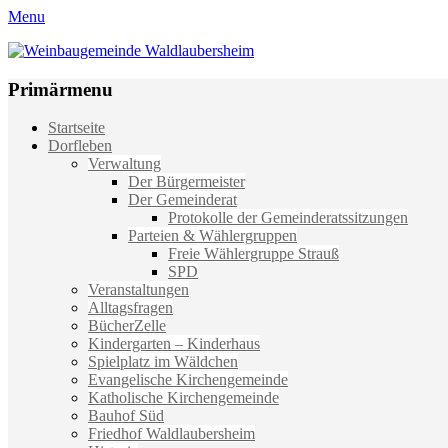
Menu
Weinbaugemeinde Waldlaubersheim
Einfach schön leben
Primärmenu
Weiter
Startseite
zum
Dorfleben
Inhalt
Verwaltung
Der Bürgermeister
Der Gemeinderat
Protokolle der Gemeinderatssitzungen
Parteien & Wählergruppen
Freie Wählergruppe Strauß
SPD
Veranstaltungen
Alltagsfragen
BücherZelle
Kindergarten – Kinderhaus
Spielplatz im Wäldchen
Evangelische Kirchengemeinde
Katholische Kirchengemeinde
Bauhof Süd
Friedhof Waldlaubersheim