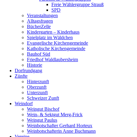
Freie Wählergruppe Strauß
SPD
Veranstaltungen
Alltagsfragen
BücherZelle
Kindergarten – Kinderhaus
Spielplatz im Wäldchen
Evangelische Kirchengemeinde
Katholische Kirchengemeinde
Bauhof Süd
Friedhof Waldlaubersheim
Historie
Dorfrundgang
Zünfte
Hinterzunft
Oberzunft
Unterzunft
Schweizer Zunft
Weindorf
Weingut Bischof
Wein- & Sektgut Merg-Frick
Weingut Paulus
Weinbotschafter Gerhard Horteux
Weinbotschafterin Anne Buchmann
Vereine