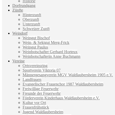
Historie
Dorfrundgang
Zünfte
Hinterzunft
Oberzunft
Unterzunft
Schweizer Zunft
Weindorf
Weingut Bischof
Wein- & Sektgut Merg-Frick
Weingut Paulus
Weinbotschafter Gerhard Horteux
Weinbotschafterin Anne Buchmann
Vereine
Ortsvereinsring
Sportverein Viktoria 07
Männergesangverein MGV Waldlaubersheim 1905 e.V.
Landfrauen
Evangelischer Frauenchor 1987 Waldlaubersheim
Freiwillige Feuerwehr
Freunde der Feuerwehr
Förderverein Kinderhaus Waldlaubersheim e.V.
Kultur vor Ort
Frauenfrühstück
Jugend Waldlaubersheim