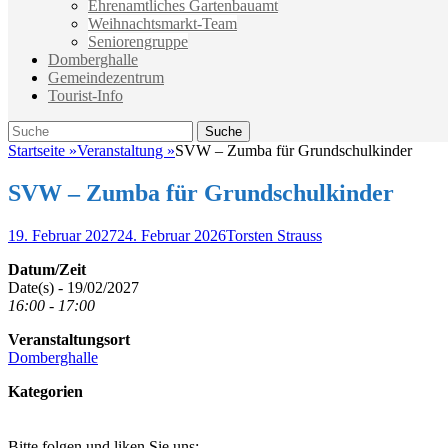
Ehrenamtliches Gartenbauamt
Weihnachtsmarkt-Team
Seniorengruppe
Domberghalle
Gemeindezentrum
Tourist-Info
Suche
Suche
nach:
Startseite
»
Veranstaltung
»
SVW – Zumba für Grundschulkinder
SVW – Zumba für Grundschulkinder
Veröffentlicht
Autor
19. Februar 2027
24. Februar 2026
Torsten Strauss
am
Datum/Zeit
Date(s) - 19/02/2027
16:00 - 17:00
Veranstaltungsort
Domberghalle
Kategorien
Bitte folgen und liken Sie uns: