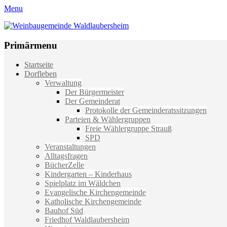
Menu
Weinbaugemeinde Waldlaubersheim
Einfach schön leben
Primärmenu
Weiter
Startseite
zum
Dorfleben
Inhalt
Verwaltung
Der Bürgermeister
Der Gemeinderat
Protokolle der Gemeinderatssitzungen
Parteien & Wählergruppen
Freie Wählergruppe Strauß
SPD
Veranstaltungen
Alltagsfragen
BücherZelle
Kindergarten – Kinderhaus
Spielplatz im Wäldchen
Evangelische Kirchengemeinde
Katholische Kirchengemeinde
Bauhof Süd
Friedhof Waldlaubersheim