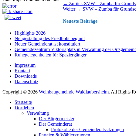
Beitragsnavigation
Vorhergehender
← Zurück
SVW – Zumba für Grundsc
Nächster
Beitrag:
Weiter →
SVW – Zumba für Grundsc
Beitrag:
Neueste Beiträge
Highlights 2026
Neugestaltung des Friedhofs beginnt
Neuer Gemeinderat ist konstituiert
Gemeindezentrum Viktoriaplatz in Verwaltung der Ortsgemein
Ruhegelegenheiten für Spaziergänger
Impressum
Kontakt
Downloads
Datenschutz
Copyright © 2026
Weinbaugemeinde Waldlaubersheim
. All Rights 
Nach
Startseite
oben
Dorfleben
scrollen
Verwaltung
Der Bürgermeister
Der Gemeinderat
Protokolle der Gemeinderatssitzungen
Parteien & Wählergruppen