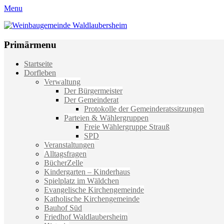
Menu
Weinbaugemeinde Waldlaubersheim
Einfach schön leben
Primärmenu
Weiter
Startseite
zum
Dorfleben
Inhalt
Verwaltung
Der Bürgermeister
Der Gemeinderat
Protokolle der Gemeinderatssitzungen
Parteien & Wählergruppen
Freie Wählergruppe Strauß
SPD
Veranstaltungen
Alltagsfragen
BücherZelle
Kindergarten – Kinderhaus
Spielplatz im Wäldchen
Evangelische Kirchengemeinde
Katholische Kirchengemeinde
Bauhof Süd
Friedhof Waldlaubersheim