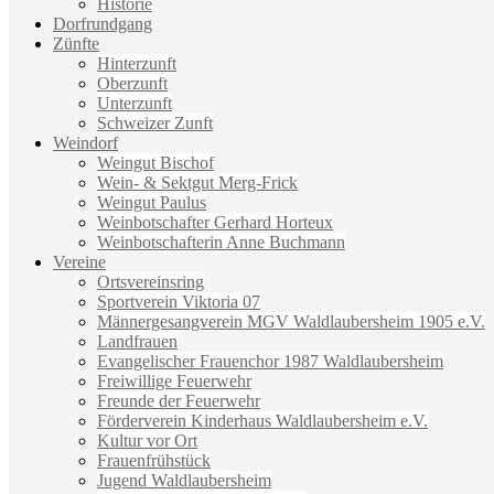
Historie
Dorfrundgang
Zünfte
Hinterzunft
Oberzunft
Unterzunft
Schweizer Zunft
Weindorf
Weingut Bischof
Wein- & Sektgut Merg-Frick
Weingut Paulus
Weinbotschafter Gerhard Horteux
Weinbotschafterin Anne Buchmann
Vereine
Ortsvereinsring
Sportverein Viktoria 07
Männergesangverein MGV Waldlaubersheim 1905 e.V.
Landfrauen
Evangelischer Frauenchor 1987 Waldlaubersheim
Freiwillige Feuerwehr
Freunde der Feuerwehr
Förderverein Kinderhaus Waldlaubersheim e.V.
Kultur vor Ort
Frauenfrühstück
Jugend Waldlaubersheim