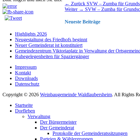
Beitragsnavigation
Vorhergehender
← Zurück
SVW – Zumba für Grundsc
Nächster
Beitrag:
Weiter →
SVW – Zumba für Grundsc
Beitrag:
Neueste Beiträge
Highlights 2026
Neugestaltung des Friedhofs beginnt
Neuer Gemeinderat ist konstituiert
Gemeindezentrum Viktoriaplatz in Verwaltung der Ortsgemein
Ruhegelegenheiten für Spaziergänger
Impressum
Kontakt
Downloads
Datenschutz
Copyright © 2026
Weinbaugemeinde Waldlaubersheim
. All Rights 
Nach
Startseite
oben
Dorfleben
scrollen
Verwaltung
Der Bürgermeister
Der Gemeinderat
Protokolle der Gemeinderatssitzungen
Parteien & Wählergruppen