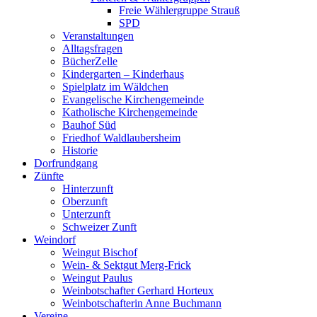
Freie Wählergruppe Strauß
SPD
Veranstaltungen
Alltagsfragen
BücherZelle
Kindergarten – Kinderhaus
Spielplatz im Wäldchen
Evangelische Kirchengemeinde
Katholische Kirchengemeinde
Bauhof Süd
Friedhof Waldlaubersheim
Historie
Dorfrundgang
Zünfte
Hinterzunft
Oberzunft
Unterzunft
Schweizer Zunft
Weindorf
Weingut Bischof
Wein- & Sektgut Merg-Frick
Weingut Paulus
Weinbotschafter Gerhard Horteux
Weinbotschafterin Anne Buchmann
Vereine