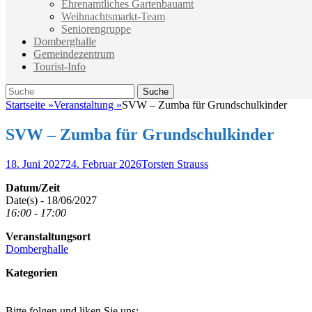
Ehrenamtliches Gartenbauamt
Weihnachtsmarkt-Team
Seniorengruppe
Domberghalle
Gemeindezentrum
Tourist-Info
Suche
Suche
nach:
Startseite
»
Veranstaltung
»
SVW – Zumba für Grundschulkinder
SVW – Zumba für Grundschulkinder
Veröffentlicht
Autor
18. Juni 2027
24. Februar 2026
Torsten Strauss
am
Datum/Zeit
Date(s) - 18/06/2027
16:00 - 17:00
Veranstaltungsort
Domberghalle
Kategorien
Bitte folgen und liken Sie uns: