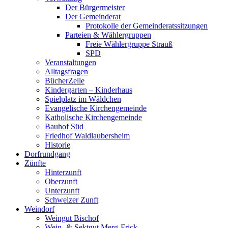
Der Bürgermeister
Der Gemeinderat
Protokolle der Gemeinderatssitzungen
Parteien & Wählergruppen
Freie Wählergruppe Strauß
SPD
Veranstaltungen
Alltagsfragen
BücherZelle
Kindergarten – Kinderhaus
Spielplatz im Wäldchen
Evangelische Kirchengemeinde
Katholische Kirchengemeinde
Bauhof Süd
Friedhof Waldlaubersheim
Historie
Dorfrundgang
Zünfte
Hinterzunft
Oberzunft
Unterzunft
Schweizer Zunft
Weindorf
Weingut Bischof
Wein- & Sektgut Merg-Frick