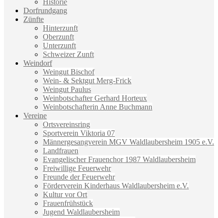
Historie
Dorfrundgang
Zünfte
Hinterzunft
Oberzunft
Unterzunft
Schweizer Zunft
Weindorf
Weingut Bischof
Wein- & Sektgut Merg-Frick
Weingut Paulus
Weinbotschafter Gerhard Horteux
Weinbotschafterin Anne Buchmann
Vereine
Ortsvereinsring
Sportverein Viktoria 07
Männergesangverein MGV Waldlaubersheim 1905 e.V.
Landfrauen
Evangelischer Frauenchor 1987 Waldlaubersheim
Freiwillige Feuerwehr
Freunde der Feuerwehr
Förderverein Kinderhaus Waldlaubersheim e.V.
Kultur vor Ort
Frauenfrühstück
Jugend Waldlaubersheim