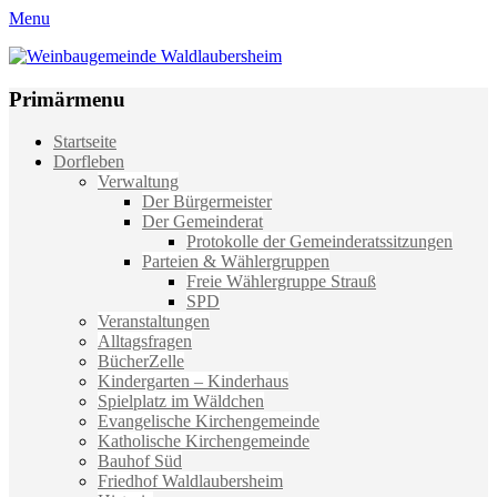
Menu
Weinbaugemeinde Waldlaubersheim
Einfach schön leben
Primärmenu
Weiter
Startseite
zum
Dorfleben
Inhalt
Verwaltung
Der Bürgermeister
Der Gemeinderat
Protokolle der Gemeinderatssitzungen
Parteien & Wählergruppen
Freie Wählergruppe Strauß
SPD
Veranstaltungen
Alltagsfragen
BücherZelle
Kindergarten – Kinderhaus
Spielplatz im Wäldchen
Evangelische Kirchengemeinde
Katholische Kirchengemeinde
Bauhof Süd
Friedhof Waldlaubersheim