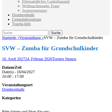
Ehrenamtliches Gartenbauamt
Weihnachtsmarkt-Team
Seniorengruppe
Domberghalle
Gemeindezentrum
Tourist-Info
Suche
Suche
nach:
Startseite
»
Veranstaltung
»
SVW – Zumba für Grundschulkinder
SVW – Zumba für Grundschulkinder
Veröffentlicht
Autor
16. April 2027
24. Februar 2026
Torsten Strauss
am
Datum/Zeit
Date(s) - 16/04/2027
16:00 - 17:00
Veranstaltungsort
Domberghalle
Kategorien
Bitte folgen und liken Sie uns: