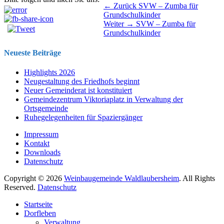
Beitragsnavigation
Vorhergehender
← Zurück
SVW – Zumba für
Beitrag:
Grundschulkinder
Nächster
Weiter →
SVW – Zumba für
Beitrag:
Grundschulkinder
Neueste Beiträge
Highlights 2026
Neugestaltung des Friedhofs beginnt
Neuer Gemeinderat ist konstituiert
Gemeindezentrum Viktoriaplatz in Verwaltung der
Ortsgemeinde
Ruhegelegenheiten für Spaziergänger
Impressum
Kontakt
Downloads
Datenschutz
Copyright © 2026
Weinbaugemeinde Waldlaubersheim
. All Rights
Reserved.
Datenschutz
Nach
Startseite
oben
Dorfleben
scrollen
Verwaltung