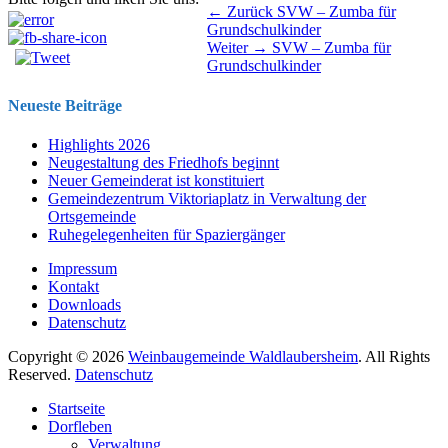
Beitragsnavigation
Vorhergehender
← Zurück
SVW – Zumba für
Beitrag:
Grundschulkinder
Nächster
Weiter →
SVW – Zumba für
Beitrag:
Grundschulkinder
Neueste Beiträge
Highlights 2026
Neugestaltung des Friedhofs beginnt
Neuer Gemeinderat ist konstituiert
Gemeindezentrum Viktoriaplatz in Verwaltung der
Ortsgemeinde
Ruhegelegenheiten für Spaziergänger
Impressum
Kontakt
Downloads
Datenschutz
Copyright © 2026
Weinbaugemeinde Waldlaubersheim
. All Rights
Reserved.
Datenschutz
Nach
Startseite
oben
Dorfleben
scrollen
Verwaltung