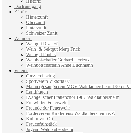
Historie
Dorfrundgang
Zünfte
Hinterzunft
Oberzunft
Unterzunft
Schweizer Zunft
Weindorf
Weingut Bischof
Wein- & Sektgut Merg-Frick
Weingut Paulus
Weinbotschafter Gerhard Horteux
Weinbotschafterin Anne Buchmann
Vereine
Ortsvereinsring
Sportverein Viktoria 07
Männergesangverein MGV Waldlaubersheim 1905 e.V.
Landfrauen
Evangelischer Frauenchor 1987 Waldlaubersheim
Freiwillige Feuerwehr
Freunde der Feuerwehr
Förderverein Kinderhaus Waldlaubersheim e.V.
Kultur vor Ort
Frauenfrühstück
Jugend Waldlaubersheim