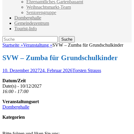
Ehrenamtliches Gartenbauamt
Weihnachtsmarkt-Team
Seniorengruppe
Domberghalle
Gemeindezentrum
Tourist-Info
Suche
Suche
nach:
Startseite
»
Veranstaltung
»
SVW – Zumba für Grundschulkinder
SVW – Zumba für Grundschulkinder
Veröffentlicht
Autor
10. Dezember 2027
24. Februar 2026
Torsten Strauss
am
Datum/Zeit
Date(s) - 10/12/2027
16:00 - 17:00
Veranstaltungsort
Domberghalle
Kategorien
Bitte folgen und liken Sie uns: