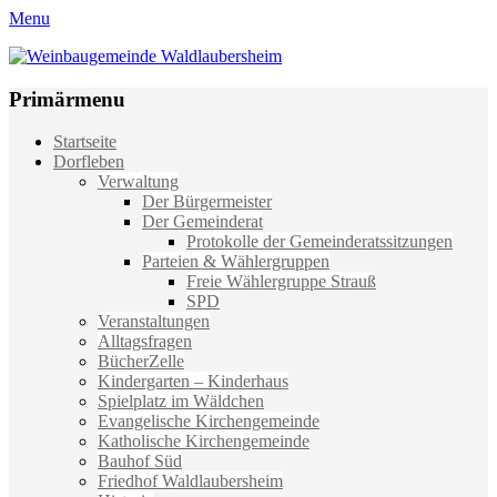
Menu
Weinbaugemeinde Waldlaubersheim
Einfach schön leben
Primärmenu
Weiter
Startseite
zum
Dorfleben
Inhalt
Verwaltung
Der Bürgermeister
Der Gemeinderat
Protokolle der Gemeinderatssitzungen
Parteien & Wählergruppen
Freie Wählergruppe Strauß
SPD
Veranstaltungen
Alltagsfragen
BücherZelle
Kindergarten – Kinderhaus
Spielplatz im Wäldchen
Evangelische Kirchengemeinde
Katholische Kirchengemeinde
Bauhof Süd
Friedhof Waldlaubersheim