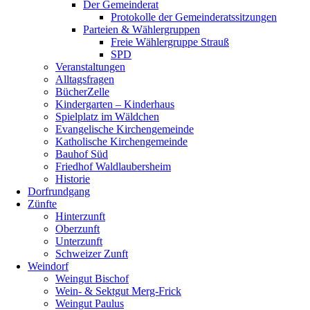
Der Gemeinderat
Protokolle der Gemeinderatssitzungen
Parteien & Wählergruppen
Freie Wählergruppe Strauß
SPD
Veranstaltungen
Alltagsfragen
BücherZelle
Kindergarten – Kinderhaus
Spielplatz im Wäldchen
Evangelische Kirchengemeinde
Katholische Kirchengemeinde
Bauhof Süd
Friedhof Waldlaubersheim
Historie
Dorfrundgang
Zünfte
Hinterzunft
Oberzunft
Unterzunft
Schweizer Zunft
Weindorf
Weingut Bischof
Wein- & Sektgut Merg-Frick
Weingut Paulus