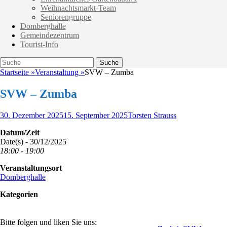
Weihnachtsmarkt-Team
Seniorengruppe
Domberghalle
Gemeindezentrum
Tourist-Info
Suche
Suche
nach:
Startseite
»
Veranstaltung
»
SVW – Zumba
SVW – Zumba
Veröffentlicht
Autor
30. Dezember 2025
15. September 2025
Torsten Strauss
am
Datum/Zeit
Date(s) - 30/12/2025
18:00 - 19:00
Veranstaltungsort
Domberghalle
Kategorien
Bitte folgen und liken Sie uns: