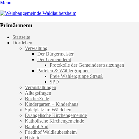
Menu
Weinbaugemeinde Waldlaubersheim
Einfach schön leben
Primärmenu
Weiter
Startseite
zum
Dorfleben
Inhalt
Verwaltung
Der Bürgermeister
Der Gemeinderat
Protokolle der Gemeinderatssitzungen
Parteien & Wählergruppen
Freie Wählergruppe Strauß
SPD
Veranstaltungen
Alltagsfragen
BücherZelle
Kindergarten – Kinderhaus
Spielplatz im Wäldchen
Evangelische Kirchengemeinde
Katholische Kirchengemeinde
Bauhof Süd
Friedhof Waldlaubersheim
Historie