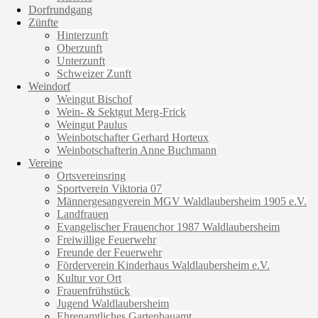
Dorfrundgang
Zünfte
Hinterzunft
Oberzunft
Unterzunft
Schweizer Zunft
Weindorf
Weingut Bischof
Wein- & Sektgut Merg-Frick
Weingut Paulus
Weinbotschafter Gerhard Horteux
Weinbotschafterin Anne Buchmann
Vereine
Ortsvereinsring
Sportverein Viktoria 07
Männergesangverein MGV Waldlaubersheim 1905 e.V.
Landfrauen
Evangelischer Frauenchor 1987 Waldlaubersheim
Freiwillige Feuerwehr
Freunde der Feuerwehr
Förderverein Kinderhaus Waldlaubersheim e.V.
Kultur vor Ort
Frauenfrühstück
Jugend Waldlaubersheim
Ehrenamtliches Gartenbauamt