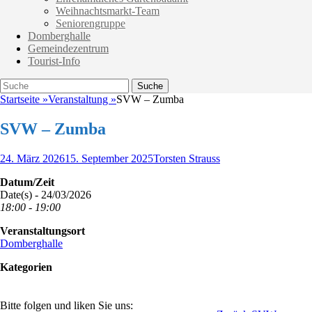
Weihnachtsmarkt-Team
Seniorengruppe
Domberghalle
Gemeindezentrum
Tourist-Info
Suche
Suche
nach:
Startseite
»
Veranstaltung
»
SVW – Zumba
SVW – Zumba
Veröffentlicht
Autor
24. März 2026
15. September 2025
Torsten Strauss
am
Datum/Zeit
Date(s) - 24/03/2026
18:00 - 19:00
Veranstaltungsort
Domberghalle
Kategorien
Bitte folgen und liken Sie uns: