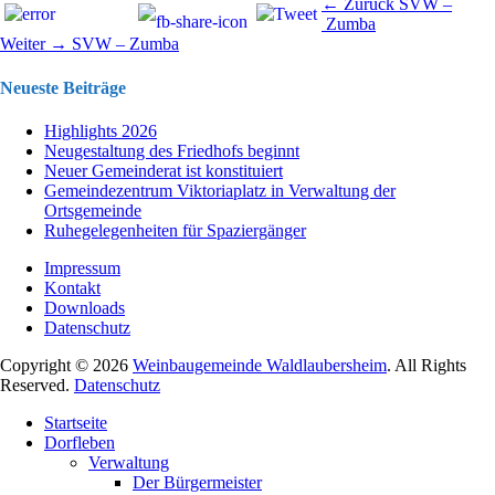
Beitragsnavigation
Vorhergehend
← Zurück
SVW –
Beitrag:
Zumba
Nächster
Weiter →
SVW – Zumba
Beitrag:
Neueste Beiträge
Highlights 2026
Neugestaltung des Friedhofs beginnt
Neuer Gemeinderat ist konstituiert
Gemeindezentrum Viktoriaplatz in Verwaltung der
Ortsgemeinde
Ruhegelegenheiten für Spaziergänger
Impressum
Kontakt
Downloads
Datenschutz
Copyright © 2026
Weinbaugemeinde Waldlaubersheim
. All Rights
Reserved.
Datenschutz
Nach
Startseite
oben
Dorfleben
scrollen
Verwaltung
Der Bürgermeister