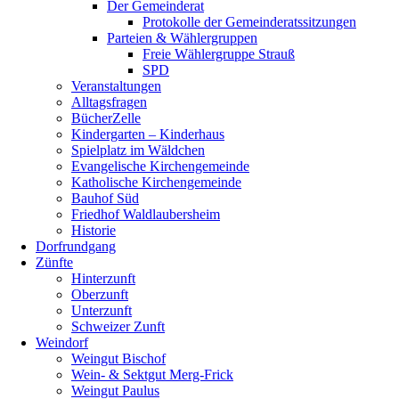
Der Gemeinderat
Protokolle der Gemeinderatssitzungen
Parteien & Wählergruppen
Freie Wählergruppe Strauß
SPD
Veranstaltungen
Alltagsfragen
BücherZelle
Kindergarten – Kinderhaus
Spielplatz im Wäldchen
Evangelische Kirchengemeinde
Katholische Kirchengemeinde
Bauhof Süd
Friedhof Waldlaubersheim
Historie
Dorfrundgang
Zünfte
Hinterzunft
Oberzunft
Unterzunft
Schweizer Zunft
Weindorf
Weingut Bischof
Wein- & Sektgut Merg-Frick
Weingut Paulus