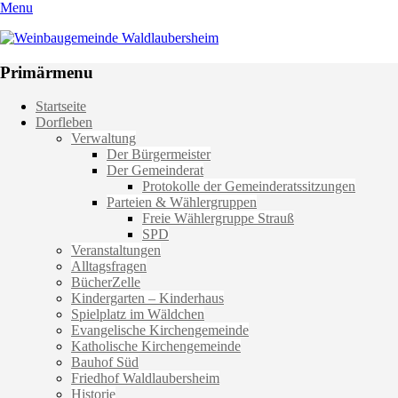
Menu
Weinbaugemeinde Waldlaubersheim
Einfach schön leben
Primärmenu
Weiter
Startseite
zum
Dorfleben
Inhalt
Verwaltung
Der Bürgermeister
Der Gemeinderat
Protokolle der Gemeinderatssitzungen
Parteien & Wählergruppen
Freie Wählergruppe Strauß
SPD
Veranstaltungen
Alltagsfragen
BücherZelle
Kindergarten – Kinderhaus
Spielplatz im Wäldchen
Evangelische Kirchengemeinde
Katholische Kirchengemeinde
Bauhof Süd
Friedhof Waldlaubersheim
Historie