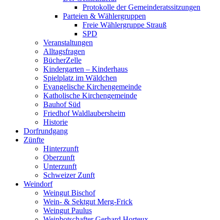
Protokolle der Gemeinderatssitzungen
Parteien & Wählergruppen
Freie Wählergruppe Strauß
SPD
Veranstaltungen
Alltagsfragen
BücherZelle
Kindergarten – Kinderhaus
Spielplatz im Wäldchen
Evangelische Kirchengemeinde
Katholische Kirchengemeinde
Bauhof Süd
Friedhof Waldlaubersheim
Historie
Dorfrundgang
Zünfte
Hinterzunft
Oberzunft
Unterzunft
Schweizer Zunft
Weindorf
Weingut Bischof
Wein- & Sektgut Merg-Frick
Weingut Paulus
Weinbotschafter Gerhard Horteux