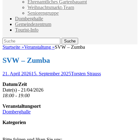
Ehrenamtliches Gartenbauamt
Weihnachtsmarkt-Team
Seniorengruppe
Domberghalle
Gemeindezentrum
Tourist-Info
Suche
Suche
nach:
Startseite
»
Veranstaltung
»
SVW – Zumba
SVW – Zumba
Veröffentlicht
Autor
21. April 2026
15. September 2025
Torsten Strauss
am
Datum/Zeit
Date(s) - 21/04/2026
18:00 - 19:00
Veranstaltungsort
Domberghalle
Kategorien
Bitte folgen und liken Sie uns: