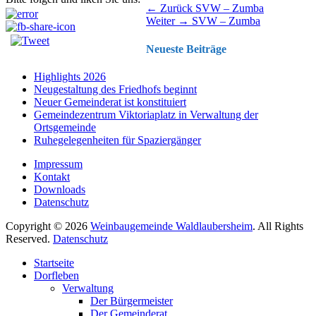
Beitragsnavigation
Vorhergehender
← Zurück
SVW – Zumba
Nächster
Beitrag:
Weiter →
SVW – Zumba
Beitrag:
Neueste Beiträge
Highlights 2026
Neugestaltung des Friedhofs beginnt
Neuer Gemeinderat ist konstituiert
Gemeindezentrum Viktoriaplatz in Verwaltung der
Ortsgemeinde
Ruhegelegenheiten für Spaziergänger
Impressum
Kontakt
Downloads
Datenschutz
Copyright © 2026
Weinbaugemeinde Waldlaubersheim
. All Rights
Reserved.
Datenschutz
Nach
Startseite
oben
Dorfleben
scrollen
Verwaltung
Der Bürgermeister
Der Gemeinderat