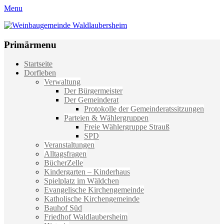
Menu
Weinbaugemeinde Waldlaubersheim
Einfach schön leben
Primärmenu
Weiter
Startseite
zum
Dorfleben
Inhalt
Verwaltung
Der Bürgermeister
Der Gemeinderat
Protokolle der Gemeinderatssitzungen
Parteien & Wählergruppen
Freie Wählergruppe Strauß
SPD
Veranstaltungen
Alltagsfragen
BücherZelle
Kindergarten – Kinderhaus
Spielplatz im Wäldchen
Evangelische Kirchengemeinde
Katholische Kirchengemeinde
Bauhof Süd
Friedhof Waldlaubersheim