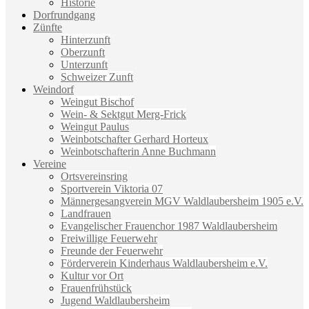
Historie
Dorfrundgang
Zünfte
Hinterzunft
Oberzunft
Unterzunft
Schweizer Zunft
Weindorf
Weingut Bischof
Wein- & Sektgut Merg-Frick
Weingut Paulus
Weinbotschafter Gerhard Horteux
Weinbotschafterin Anne Buchmann
Vereine
Ortsvereinsring
Sportverein Viktoria 07
Männergesangverein MGV Waldlaubersheim 1905 e.V.
Landfrauen
Evangelischer Frauenchor 1987 Waldlaubersheim
Freiwillige Feuerwehr
Freunde der Feuerwehr
Förderverein Kinderhaus Waldlaubersheim e.V.
Kultur vor Ort
Frauenfrühstück
Jugend Waldlaubersheim