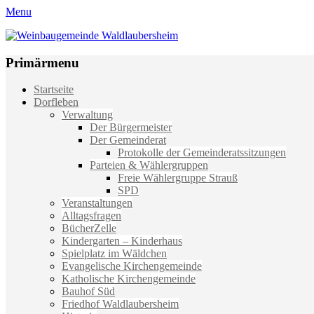
Menu
Weinbaugemeinde Waldlaubersheim
Einfach schön leben
Primärmenu
Weiter
Startseite
zum
Dorfleben
Inhalt
Verwaltung
Der Bürgermeister
Der Gemeinderat
Protokolle der Gemeinderatssitzungen
Parteien & Wählergruppen
Freie Wählergruppe Strauß
SPD
Veranstaltungen
Alltagsfragen
BücherZelle
Kindergarten – Kinderhaus
Spielplatz im Wäldchen
Evangelische Kirchengemeinde
Katholische Kirchengemeinde
Bauhof Süd
Friedhof Waldlaubersheim