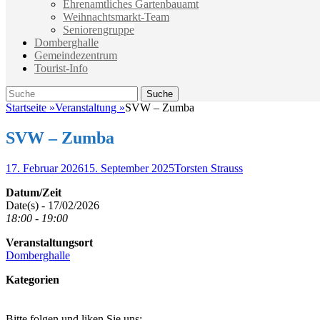
Ehrenamtliches Gartenbauamt
Weihnachtsmarkt-Team
Seniorengruppe
Domberghalle
Gemeindezentrum
Tourist-Info
Suche
Suche
nach:
Startseite
»
Veranstaltung
»
SVW – Zumba
SVW – Zumba
Veröffentlicht
Autor
17. Februar 2026
15. September 2025
Torsten Strauss
am
Datum/Zeit
Date(s) - 17/02/2026
18:00 - 19:00
Veranstaltungsort
Domberghalle
Kategorien
Bitte folgen und liken Sie uns: