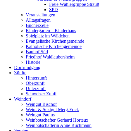
Freie Wählergruppe Strauß
SPD
Veranstaltungen
Alltagsfragen
BücherZelle
Kindergarten – Kinderhaus
Spielplatz im Wäldchen
Evangelische Kirchengemeinde
Katholische Kirchengemeinde
Bauhof Süd
Friedhof Waldlaubersheim
Historie
Dorfrundgang
Zünfte
Hinterzunft
Oberzunft
Unterzunft
Schweizer Zunft
Weindorf
Weingut Bischof
Wein- & Sektgut Merg-Frick
Weingut Paulus
Weinbotschafter Gerhard Horteux
Weinbotschafterin Anne Buchmann
Vereine