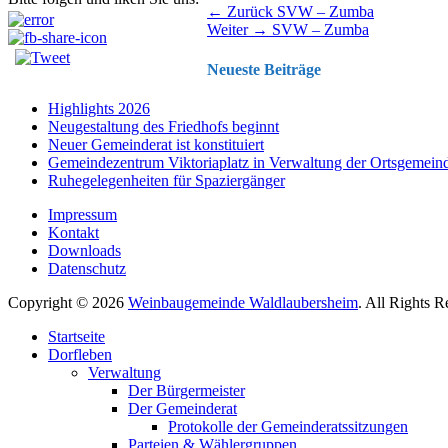
Beitragsnavigation
Vorhergehender
← Zurück
SVW – Zumba
Nächster
Beitrag:
Weiter →
SVW – Zumba
Beitrag:
Neueste Beiträge
Highlights 2026
Neugestaltung des Friedhofs beginnt
Neuer Gemeinderat ist konstituiert
Gemeindezentrum Viktoriaplatz in Verwaltung der Ortsgemein
Ruhegelegenheiten für Spaziergänger
Impressum
Kontakt
Downloads
Datenschutz
Copyright © 2026
Weinbaugemeinde Waldlaubersheim
. All Rights 
Nach
Startseite
oben
Dorfleben
scrollen
Verwaltung
Der Bürgermeister
Der Gemeinderat
Protokolle der Gemeinderatssitzungen
Parteien & Wählergruppen