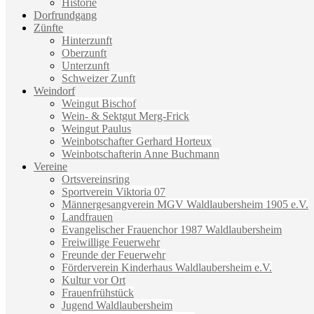
Historie
Dorfrundgang
Zünfte
Hinterzunft
Oberzunft
Unterzunft
Schweizer Zunft
Weindorf
Weingut Bischof
Wein- & Sektgut Merg-Frick
Weingut Paulus
Weinbotschafter Gerhard Horteux
Weinbotschafterin Anne Buchmann
Vereine
Ortsvereinsring
Sportverein Viktoria 07
Männergesangverein MGV Waldlaubersheim 1905 e.V.
Landfrauen
Evangelischer Frauenchor 1987 Waldlaubersheim
Freiwillige Feuerwehr
Freunde der Feuerwehr
Förderverein Kinderhaus Waldlaubersheim e.V.
Kultur vor Ort
Frauenfrühstück
Jugend Waldlaubersheim