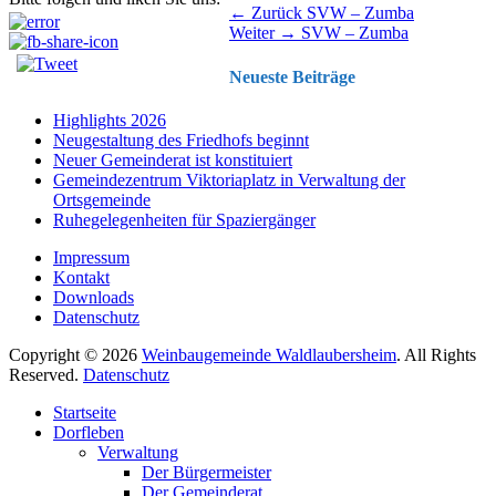
Beitragsnavigation
Vorhergehender
← Zurück
SVW – Zumba
Nächster
Beitrag:
Weiter →
SVW – Zumba
Beitrag:
Neueste Beiträge
Highlights 2026
Neugestaltung des Friedhofs beginnt
Neuer Gemeinderat ist konstituiert
Gemeindezentrum Viktoriaplatz in Verwaltung der
Ortsgemeinde
Ruhegelegenheiten für Spaziergänger
Impressum
Kontakt
Downloads
Datenschutz
Copyright © 2026
Weinbaugemeinde Waldlaubersheim
. All Rights
Reserved.
Datenschutz
Nach
Startseite
oben
Dorfleben
scrollen
Verwaltung
Der Bürgermeister
Der Gemeinderat