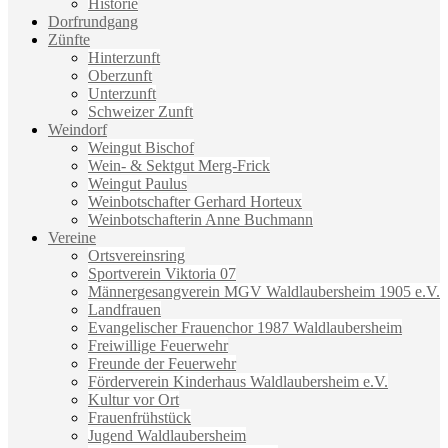
Historie
Dorfrundgang
Zünfte
Hinterzunft
Oberzunft
Unterzunft
Schweizer Zunft
Weindorf
Weingut Bischof
Wein- & Sektgut Merg-Frick
Weingut Paulus
Weinbotschafter Gerhard Horteux
Weinbotschafterin Anne Buchmann
Vereine
Ortsvereinsring
Sportverein Viktoria 07
Männergesangverein MGV Waldlaubersheim 1905 e.V.
Landfrauen
Evangelischer Frauenchor 1987 Waldlaubersheim
Freiwillige Feuerwehr
Freunde der Feuerwehr
Förderverein Kinderhaus Waldlaubersheim e.V.
Kultur vor Ort
Frauenfrühstück
Jugend Waldlaubersheim