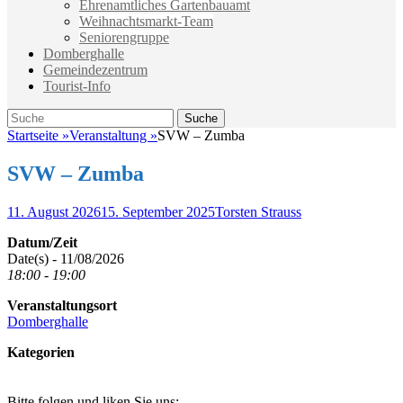
Ehrenamtliches Gartenbauamt
Weihnachtsmarkt-Team
Seniorengruppe
Domberghalle
Gemeindezentrum
Tourist-Info
Suche
Suche
nach:
Startseite
»
Veranstaltung
»
SVW – Zumba
SVW – Zumba
Veröffentlicht
Autor
11. August 2026
15. September 2025
Torsten Strauss
am
Datum/Zeit
Date(s) - 11/08/2026
18:00 - 19:00
Veranstaltungsort
Domberghalle
Kategorien
Bitte folgen und liken Sie uns: