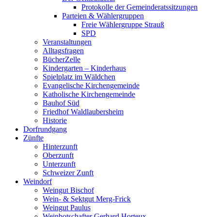
Protokolle der Gemeinderatssitzungen
Parteien & Wählergruppen
Freie Wählergruppe Strauß
SPD
Veranstaltungen
Alltagsfragen
BücherZelle
Kindergarten – Kinderhaus
Spielplatz im Wäldchen
Evangelische Kirchengemeinde
Katholische Kirchengemeinde
Bauhof Süd
Friedhof Waldlaubersheim
Historie
Dorfrundgang
Zünfte
Hinterzunft
Oberzunft
Unterzunft
Schweizer Zunft
Weindorf
Weingut Bischof
Wein- & Sektgut Merg-Frick
Weingut Paulus
Weinbotschafter Gerhard Horteux