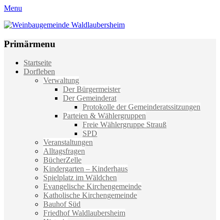
Menu
Weinbaugemeinde Waldlaubersheim
Einfach schön leben
Primärmenu
Weiter
Startseite
zum
Dorfleben
Inhalt
Verwaltung
Der Bürgermeister
Der Gemeinderat
Protokolle der Gemeinderatssitzungen
Parteien & Wählergruppen
Freie Wählergruppe Strauß
SPD
Veranstaltungen
Alltagsfragen
BücherZelle
Kindergarten – Kinderhaus
Spielplatz im Wäldchen
Evangelische Kirchengemeinde
Katholische Kirchengemeinde
Bauhof Süd
Friedhof Waldlaubersheim