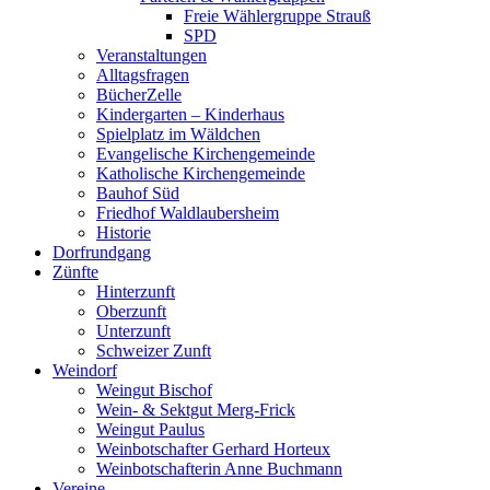
Freie Wählergruppe Strauß
SPD
Veranstaltungen
Alltagsfragen
BücherZelle
Kindergarten – Kinderhaus
Spielplatz im Wäldchen
Evangelische Kirchengemeinde
Katholische Kirchengemeinde
Bauhof Süd
Friedhof Waldlaubersheim
Historie
Dorfrundgang
Zünfte
Hinterzunft
Oberzunft
Unterzunft
Schweizer Zunft
Weindorf
Weingut Bischof
Wein- & Sektgut Merg-Frick
Weingut Paulus
Weinbotschafter Gerhard Horteux
Weinbotschafterin Anne Buchmann
Vereine