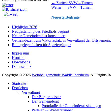
Beitragsnavigation
Vorhergehender
← Zurück
SVW – Turnen
Nächster
Beitrag:
Weiter →
SVW – Turnen
Beitrag:
Neueste Beiträge
Highlights 2026
Neugestaltung des Friedhofs beginnt
Neuer Gemeinderat ist konstituiert
Gemeindezentrum Viktoriaplatz in Verwaltung der Ortsgemein
Ruhegelegenheiten für Spaziergänger
Impressum
Kontakt
Downloads
Datenschutz
Copyright © 2026
Weinbaugemeinde Waldlaubersheim
. All Rights 
Nach
Startseite
oben
Dorfleben
scrollen
Verwaltung
Der Bürgermeister
Der Gemeinderat
Protokolle der Gemeinderatssitzungen
Parteien & Wählergruppen