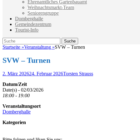
Ehrenamtliches Gartenbauamt
Weihnachtsmarkt-Team
Seniorengruppe
Domberghalle
Gemeindezentrum
Tourist-Info
Suche
Suche
nach:
Startseite
»
Veranstaltung
»
SVW – Turnen
SVW – Turnen
Veröffentlicht
Autor
2. März 2026
24. Februar 2026
Torsten Strauss
am
Datum/Zeit
Date(s) - 02/03/2026
18:00 - 19:00
Veranstaltungsort
Domberghalle
Kategorien
Bitte folgen und liken Sie uns: