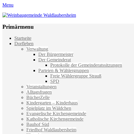
Menu
Weinbaugemeinde Waldlaubersheim
Einfach schön leben
Primärmenu
Weiter
Startseite
zum
Dorfleben
Inhalt
Verwaltung
Der Bürgermeister
Der Gemeinderat
Protokolle der Gemeinderatssitzungen
Parteien & Wählergruppen
Freie Wählergruppe Strauß
SPD
Veranstaltungen
Alltagsfragen
BücherZelle
Kindergarten – Kinderhaus
Spielplatz im Wäldchen
Evangelische Kirchengemeinde
Katholische Kirchengemeinde
Bauhof Süd
Friedhof Waldlaubersheim