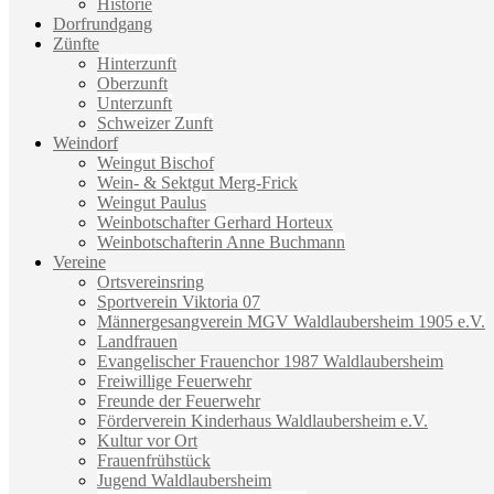
Historie
Dorfrundgang
Zünfte
Hinterzunft
Oberzunft
Unterzunft
Schweizer Zunft
Weindorf
Weingut Bischof
Wein- & Sektgut Merg-Frick
Weingut Paulus
Weinbotschafter Gerhard Horteux
Weinbotschafterin Anne Buchmann
Vereine
Ortsvereinsring
Sportverein Viktoria 07
Männergesangverein MGV Waldlaubersheim 1905 e.V.
Landfrauen
Evangelischer Frauenchor 1987 Waldlaubersheim
Freiwillige Feuerwehr
Freunde der Feuerwehr
Förderverein Kinderhaus Waldlaubersheim e.V.
Kultur vor Ort
Frauenfrühstück
Jugend Waldlaubersheim