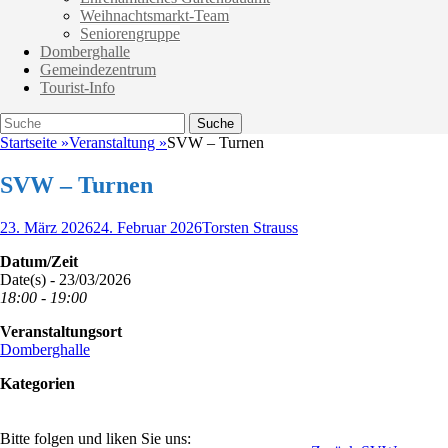
Weihnachtsmarkt-Team
Seniorengruppe
Domberghalle
Gemeindezentrum
Tourist-Info
Suche
Suche
nach:
Startseite
»
Veranstaltung
»
SVW – Turnen
SVW – Turnen
Veröffentlicht
Autor
23. März 2026
24. Februar 2026
Torsten Strauss
am
Datum/Zeit
Date(s) - 23/03/2026
18:00 - 19:00
Veranstaltungsort
Domberghalle
Kategorien
Bitte folgen und liken Sie uns: