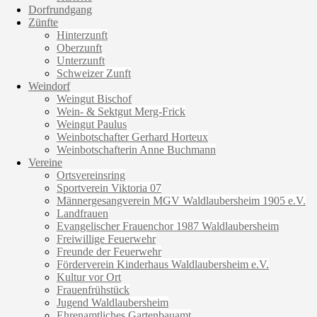
Dorfrundgang
Zünfte
Hinterzunft
Oberzunft
Unterzunft
Schweizer Zunft
Weindorf
Weingut Bischof
Wein- & Sektgut Merg-Frick
Weingut Paulus
Weinbotschafter Gerhard Horteux
Weinbotschafterin Anne Buchmann
Vereine
Ortsvereinsring
Sportverein Viktoria 07
Männergesangverein MGV Waldlaubersheim 1905 e.V.
Landfrauen
Evangelischer Frauenchor 1987 Waldlaubersheim
Freiwillige Feuerwehr
Freunde der Feuerwehr
Förderverein Kinderhaus Waldlaubersheim e.V.
Kultur vor Ort
Frauenfrühstück
Jugend Waldlaubersheim
Ehrenamtliches Gartenbauamt