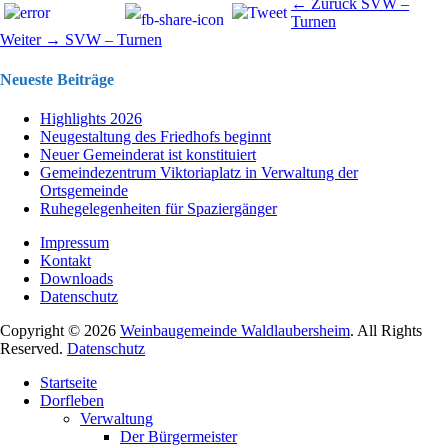
Beitragsnavigation
Vorhergehend
← Zurück
SVW –
Beitrag:
Turnen
Nächster
Weiter →
SVW – Turnen
Beitrag:
Neueste Beiträge
Highlights 2026
Neugestaltung des Friedhofs beginnt
Neuer Gemeinderat ist konstituiert
Gemeindezentrum Viktoriaplatz in Verwaltung der
Ortsgemeinde
Ruhegelegenheiten für Spaziergänger
Impressum
Kontakt
Downloads
Datenschutz
Copyright © 2026
Weinbaugemeinde Waldlaubersheim
. All Rights
Reserved.
Datenschutz
Nach
Startseite
oben
Dorfleben
scrollen
Verwaltung
Der Bürgermeister