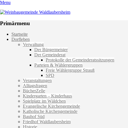
Menu
Weinbaugemeinde Waldlaubersheim
Einfach schön leben
Primärmenu
Weiter
Startseite
zum
Dorfleben
Inhalt
Verwaltung
Der Bürgermeister
Der Gemeinderat
Protokolle der Gemeinderatssitzungen
Parteien & Wählergruppen
Freie Wählergruppe Strauß
SPD
Veranstaltungen
Alltagsfragen
BücherZelle
Kindergarten – Kinderhaus
Spielplatz im Wäldchen
Evangelische Kirchengemeinde
Katholische Kirchengemeinde
Bauhof Süd
Friedhof Waldlaubersheim
Historie