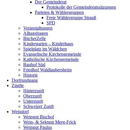
Der Gemeinderat
Protokolle der Gemeinderatssitzungen
Parteien & Wählergruppen
Freie Wählergruppe Strauß
SPD
Veranstaltungen
Alltagsfragen
BücherZelle
Kindergarten – Kinderhaus
Spielplatz im Wäldchen
Evangelische Kirchengemeinde
Katholische Kirchengemeinde
Bauhof Süd
Friedhof Waldlaubersheim
Historie
Dorfrundgang
Zünfte
Hinterzunft
Oberzunft
Unterzunft
Schweizer Zunft
Weindorf
Weingut Bischof
Wein- & Sektgut Merg-Frick
Weingut Paulus