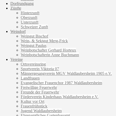
Dorfrundgang
Zünfte
Hinterzunft
Oberzunft
Unterzunft
Schweizer Zunft
Weindorf
Weingut Bischof
Wein- & Sektgut Merg-Frick
Weingut Paulus
Weinbotschafter Gerhard Horteux
Weinbotschafterin Anne Buchmann
Vereine
Ortsvereinsring
Sportverein Viktoria 07
Männergesangverein MGV Waldlaubersheim 1905 e.V.
Landfrauen
Evangelischer Frauenchor 1987 Waldlaubersheim
Freiwillige Feuerwehr
Freunde der Feuerwehr
Förderverein Kinderhaus Waldlaubersheim e.V.
Kultur vor Ort
Frauenfrühstück
Jugend Waldlaubersheim
Ehrenamtliches Gartenbauamt