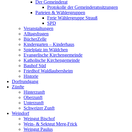
Der Gemeinderat
Protokolle der Gemeinderatssitzungen
Parteien & Wählergruppen
Freie Wählergruppe Strauß
SPD
Veranstaltungen
Alltagsfragen
BücherZelle
Kindergarten – Kinderhaus
Spielplatz im Wäldchen
Evangelische Kirchengemeinde
Katholische Kirchengemeinde
Bauhof Süd
Friedhof Waldlaubersheim
Historie
Dorfrundgang
Zünfte
Hinterzunft
Oberzunft
Unterzunft
Schweizer Zunft
Weindorf
Weingut Bischof
Wein- & Sektgut Merg-Frick
Weingut Paulus