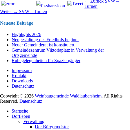
Beitragsnavigation
Vorhergehend
← Zurück
SVW –
Beitrag:
Turnen
Nächster
Weiter →
SVW – Turnen
Beitrag:
Neueste Beiträge
Highlights 2026
Neugestaltung des Friedhofs beginnt
Neuer Gemeinderat ist konstituiert
Gemeindezentrum Viktoriaplatz in Verwaltung der
Ortsgemeinde
Ruhegelegenheiten für Spaziergänger
Impressum
Kontakt
Downloads
Datenschutz
Copyright © 2026
Weinbaugemeinde Waldlaubersheim
. All Rights
Reserved.
Datenschutz
Nach
Startseite
oben
Dorfleben
scrollen
Verwaltung
Der Bürgermeister