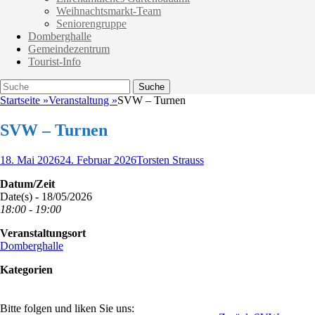
Weihnachtsmarkt-Team
Seniorengruppe
Domberghalle
Gemeindezentrum
Tourist-Info
Suche
Suche
nach:
Startseite
»
Veranstaltung
»
SVW – Turnen
SVW – Turnen
Veröffentlicht
Autor
18. Mai 2026
24. Februar 2026
Torsten Strauss
am
Datum/Zeit
Date(s) - 18/05/2026
18:00 - 19:00
Veranstaltungsort
Domberghalle
Kategorien
Bitte folgen und liken Sie uns: