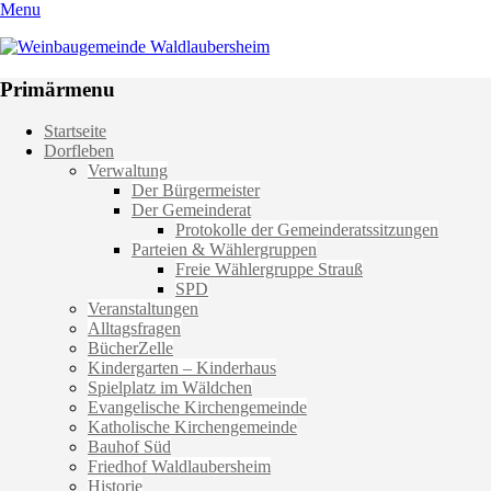
Menu
Weinbaugemeinde Waldlaubersheim
Einfach schön leben
Primärmenu
Weiter
Startseite
zum
Dorfleben
Inhalt
Verwaltung
Der Bürgermeister
Der Gemeinderat
Protokolle der Gemeinderatssitzungen
Parteien & Wählergruppen
Freie Wählergruppe Strauß
SPD
Veranstaltungen
Alltagsfragen
BücherZelle
Kindergarten – Kinderhaus
Spielplatz im Wäldchen
Evangelische Kirchengemeinde
Katholische Kirchengemeinde
Bauhof Süd
Friedhof Waldlaubersheim
Historie