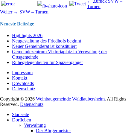
Beitragsnavigation
Vorhergehend
← Zurück
SVW –
Beitrag:
Turnen
Nächster
Weiter →
SVW – Turnen
Beitrag:
Neueste Beiträge
Highlights 2026
Neugestaltung des Friedhofs beginnt
Neuer Gemeinderat ist konstituiert
Gemeindezentrum Viktoriaplatz in Verwaltung der
Ortsgemeinde
Ruhegelegenheiten für Spaziergänger
Impressum
Kontakt
Downloads
Datenschutz
Copyright © 2026
Weinbaugemeinde Waldlaubersheim
. All Rights
Reserved.
Datenschutz
Nach
Startseite
oben
Dorfleben
scrollen
Verwaltung
Der Bürgermeister