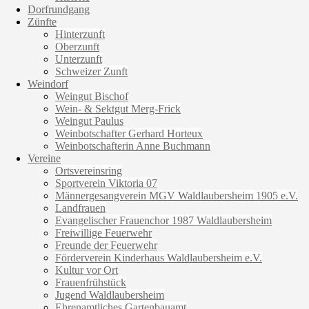
Dorfrundgang
Zünfte
Hinterzunft
Oberzunft
Unterzunft
Schweizer Zunft
Weindorf
Weingut Bischof
Wein- & Sektgut Merg-Frick
Weingut Paulus
Weinbotschafter Gerhard Horteux
Weinbotschafterin Anne Buchmann
Vereine
Ortsvereinsring
Sportverein Viktoria 07
Männergesangverein MGV Waldlaubersheim 1905 e.V.
Landfrauen
Evangelischer Frauenchor 1987 Waldlaubersheim
Freiwillige Feuerwehr
Freunde der Feuerwehr
Förderverein Kinderhaus Waldlaubersheim e.V.
Kultur vor Ort
Frauenfrühstück
Jugend Waldlaubersheim
Ehrenamtliches Gartenbauamt