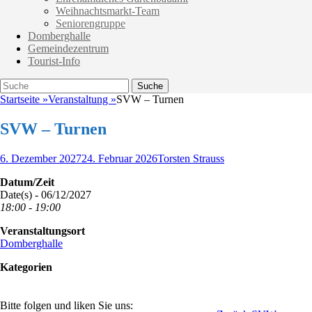
Weihnachtsmarkt-Team
Seniorengruppe
Domberghalle
Gemeindezentrum
Tourist-Info
Suche
Suche
nach:
Startseite
»
Veranstaltung
»
SVW – Turnen
SVW – Turnen
Veröffentlicht
Autor
6. Dezember 2027
24. Februar 2026
Torsten Strauss
am
Datum/Zeit
Date(s) - 06/12/2027
18:00 - 19:00
Veranstaltungsort
Domberghalle
Kategorien
Bitte folgen und liken Sie uns: