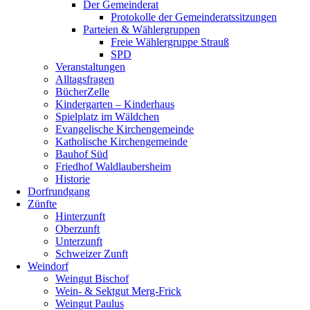
Der Gemeinderat
Protokolle der Gemeinderatssitzungen
Parteien & Wählergruppen
Freie Wählergruppe Strauß
SPD
Veranstaltungen
Alltagsfragen
BücherZelle
Kindergarten – Kinderhaus
Spielplatz im Wäldchen
Evangelische Kirchengemeinde
Katholische Kirchengemeinde
Bauhof Süd
Friedhof Waldlaubersheim
Historie
Dorfrundgang
Zünfte
Hinterzunft
Oberzunft
Unterzunft
Schweizer Zunft
Weindorf
Weingut Bischof
Wein- & Sektgut Merg-Frick
Weingut Paulus