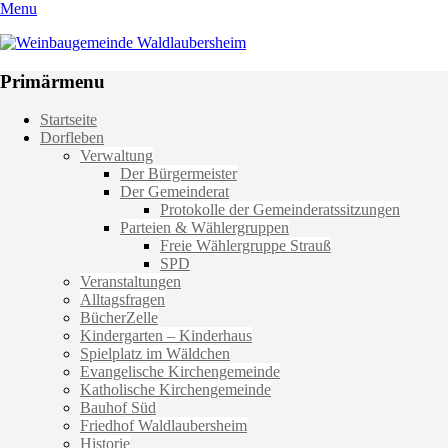
Menu
Weinbaugemeinde Waldlaubersheim
Einfach schön leben
Primärmenu
Weiter
Startseite
zum
Dorfleben
Inhalt
Verwaltung
Der Bürgermeister
Der Gemeinderat
Protokolle der Gemeinderatssitzungen
Parteien & Wählergruppen
Freie Wählergruppe Strauß
SPD
Veranstaltungen
Alltagsfragen
BücherZelle
Kindergarten – Kinderhaus
Spielplatz im Wäldchen
Evangelische Kirchengemeinde
Katholische Kirchengemeinde
Bauhof Süd
Friedhof Waldlaubersheim
Historie