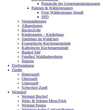
Protokolle der Gemeinderatssitzungen
Parteien & Wählergruppen
Freie Wählergruppe Strauß
SPD
Veranstaltungen
Alltagsfragen
BücherZelle
Kindergarten – Kinderhaus
Spielplatz im Wäldchen
Evangelische Kirchengemeinde
Katholische Kirchengemeinde
Bauhof Süd
Friedhof Waldlaubersheim
Historie
Dorfrundgang
Zünfte
Hinterzunft
Oberzunft
Unterzunft
Schweizer Zunft
Weindorf
Weingut Bischof
Wein- & Sektgut Merg-Frick
Weingut Paulus
Weinbotschafter Gerhard Horteux