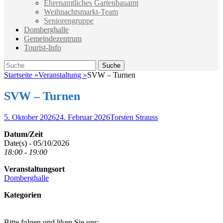
Ehrenamtliches Gartenbauamt
Weihnachtsmarkt-Team
Seniorengruppe
Domberghalle
Gemeindezentrum
Tourist-Info
Suche
Suche
nach:
Startseite
»
Veranstaltung
»
SVW – Turnen
SVW – Turnen
Veröffentlicht
Autor
5. Oktober 2026
24. Februar 2026
Torsten Strauss
am
Datum/Zeit
Date(s) - 05/10/2026
18:00 - 19:00
Veranstaltungsort
Domberghalle
Kategorien
Bitte folgen und liken Sie uns: