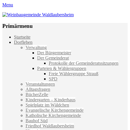
Menu
Weinbaugemeinde Waldlaubersheim
Einfach schön leben
Primärmenu
Weiter
Startseite
zum
Dorfleben
Inhalt
Verwaltung
Der Bürgermeister
Der Gemeinderat
Protokolle der Gemeinderatssitzungen
Parteien & Wählergruppen
Freie Wählergruppe Strauß
SPD
Veranstaltungen
Alltagsfragen
BücherZelle
Kindergarten – Kinderhaus
Spielplatz im Wäldchen
Evangelische Kirchengemeinde
Katholische Kirchengemeinde
Bauhof Süd
Friedhof Waldlaubersheim