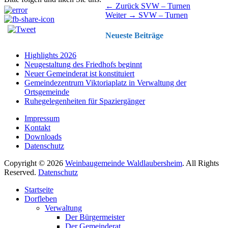
Beitragsnavigation
Vorhergehender
← Zurück
SVW – Turnen
Nächster
Beitrag:
Weiter →
SVW – Turnen
Beitrag:
Neueste Beiträge
Highlights 2026
Neugestaltung des Friedhofs beginnt
Neuer Gemeinderat ist konstituiert
Gemeindezentrum Viktoriaplatz in Verwaltung der
Ortsgemeinde
Ruhegelegenheiten für Spaziergänger
Impressum
Kontakt
Downloads
Datenschutz
Copyright © 2026
Weinbaugemeinde Waldlaubersheim
. All Rights
Reserved.
Datenschutz
Nach
Startseite
oben
Dorfleben
scrollen
Verwaltung
Der Bürgermeister
Der Gemeinderat