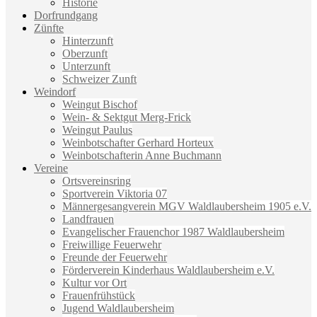
Historie
Dorfrundgang
Zünfte
Hinterzunft
Oberzunft
Unterzunft
Schweizer Zunft
Weindorf
Weingut Bischof
Wein- & Sektgut Merg-Frick
Weingut Paulus
Weinbotschafter Gerhard Horteux
Weinbotschafterin Anne Buchmann
Vereine
Ortsvereinsring
Sportverein Viktoria 07
Männergesangverein MGV Waldlaubersheim 1905 e.V.
Landfrauen
Evangelischer Frauenchor 1987 Waldlaubersheim
Freiwillige Feuerwehr
Freunde der Feuerwehr
Förderverein Kinderhaus Waldlaubersheim e.V.
Kultur vor Ort
Frauenfrühstück
Jugend Waldlaubersheim