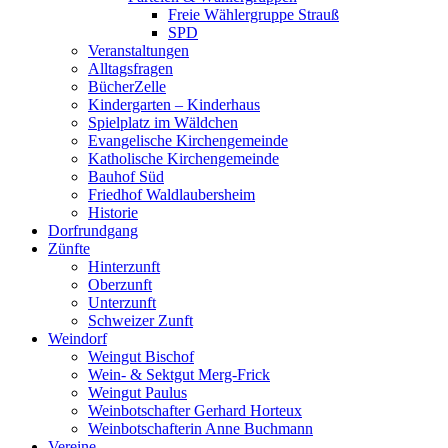
Freie Wählergruppe Strauß
SPD
Veranstaltungen
Alltagsfragen
BücherZelle
Kindergarten – Kinderhaus
Spielplatz im Wäldchen
Evangelische Kirchengemeinde
Katholische Kirchengemeinde
Bauhof Süd
Friedhof Waldlaubersheim
Historie
Dorfrundgang
Zünfte
Hinterzunft
Oberzunft
Unterzunft
Schweizer Zunft
Weindorf
Weingut Bischof
Wein- & Sektgut Merg-Frick
Weingut Paulus
Weinbotschafter Gerhard Horteux
Weinbotschafterin Anne Buchmann
Vereine