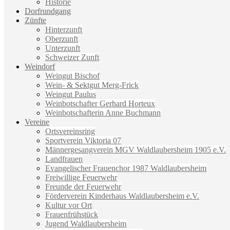
Historie
Dorfrundgang
Zünfte
Hinterzunft
Oberzunft
Unterzunft
Schweizer Zunft
Weindorf
Weingut Bischof
Wein- & Sektgut Merg-Frick
Weingut Paulus
Weinbotschafter Gerhard Horteux
Weinbotschafterin Anne Buchmann
Vereine
Ortsvereinsring
Sportverein Viktoria 07
Männergesangverein MGV Waldlaubersheim 1905 e.V.
Landfrauen
Evangelischer Frauenchor 1987 Waldlaubersheim
Freiwillige Feuerwehr
Freunde der Feuerwehr
Förderverein Kinderhaus Waldlaubersheim e.V.
Kultur vor Ort
Frauenfrühstück
Jugend Waldlaubersheim