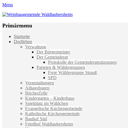
Menu
Weinbaugemeinde Waldlaubersheim
Einfach schön leben
Primärmenu
Weiter
Startseite
zum
Dorfleben
Inhalt
Verwaltung
Der Bürgermeister
Der Gemeinderat
Protokolle der Gemeinderatssitzungen
Parteien & Wählergruppen
Freie Wählergruppe Strauß
SPD
Veranstaltungen
Alltagsfragen
BücherZelle
Kindergarten – Kinderhaus
Spielplatz im Wäldchen
Evangelische Kirchengemeinde
Katholische Kirchengemeinde
Bauhof Süd
Friedhof Waldlaubersheim