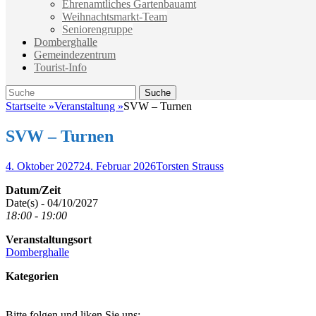
Ehrenamtliches Gartenbauamt
Weihnachtsmarkt-Team
Seniorengruppe
Domberghalle
Gemeindezentrum
Tourist-Info
Suche
Suche
nach:
Startseite
»
Veranstaltung
»
SVW – Turnen
SVW – Turnen
Veröffentlicht
Autor
4. Oktober 2027
24. Februar 2026
Torsten Strauss
am
Datum/Zeit
Date(s) - 04/10/2027
18:00 - 19:00
Veranstaltungsort
Domberghalle
Kategorien
Bitte folgen und liken Sie uns: