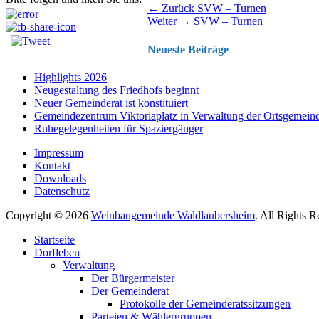
Beitragsnavigation
Vorhergehender
← Zurück
SVW – Turnen
Nächster
Beitrag:
Weiter →
SVW – Turnen
Beitrag:
Neueste Beiträge
Highlights 2026
Neugestaltung des Friedhofs beginnt
Neuer Gemeinderat ist konstituiert
Gemeindezentrum Viktoriaplatz in Verwaltung der Ortsgemein
Ruhegelegenheiten für Spaziergänger
Impressum
Kontakt
Downloads
Datenschutz
Copyright © 2026
Weinbaugemeinde Waldlaubersheim
. All Rights 
Nach
Startseite
oben
Dorfleben
scrollen
Verwaltung
Der Bürgermeister
Der Gemeinderat
Protokolle der Gemeinderatssitzungen
Parteien & Wählergruppen