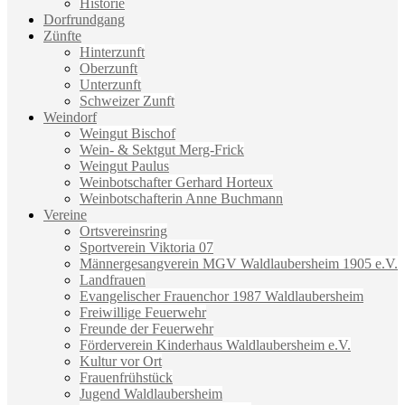
Historie
Dorfrundgang
Zünfte
Hinterzunft
Oberzunft
Unterzunft
Schweizer Zunft
Weindorf
Weingut Bischof
Wein- & Sektgut Merg-Frick
Weingut Paulus
Weinbotschafter Gerhard Horteux
Weinbotschafterin Anne Buchmann
Vereine
Ortsvereinsring
Sportverein Viktoria 07
Männergesangverein MGV Waldlaubersheim 1905 e.V.
Landfrauen
Evangelischer Frauenchor 1987 Waldlaubersheim
Freiwillige Feuerwehr
Freunde der Feuerwehr
Förderverein Kinderhaus Waldlaubersheim e.V.
Kultur vor Ort
Frauenfrühstück
Jugend Waldlaubersheim