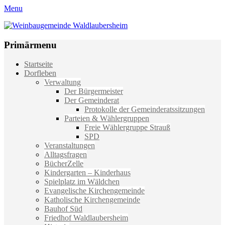
Menu
Weinbaugemeinde Waldlaubersheim
Einfach schön leben
Primärmenu
Weiter
Startseite
zum
Dorfleben
Inhalt
Verwaltung
Der Bürgermeister
Der Gemeinderat
Protokolle der Gemeinderatssitzungen
Parteien & Wählergruppen
Freie Wählergruppe Strauß
SPD
Veranstaltungen
Alltagsfragen
BücherZelle
Kindergarten – Kinderhaus
Spielplatz im Wäldchen
Evangelische Kirchengemeinde
Katholische Kirchengemeinde
Bauhof Süd
Friedhof Waldlaubersheim