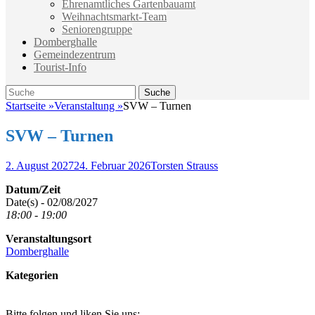
Ehrenamtliches Gartenbauamt
Weihnachtsmarkt-Team
Seniorengruppe
Domberghalle
Gemeindezentrum
Tourist-Info
Suche
Suche
nach:
Startseite
»
Veranstaltung
»
SVW – Turnen
SVW – Turnen
Veröffentlicht
Autor
2. August 2027
24. Februar 2026
Torsten Strauss
am
Datum/Zeit
Date(s) - 02/08/2027
18:00 - 19:00
Veranstaltungsort
Domberghalle
Kategorien
Bitte folgen und liken Sie uns: