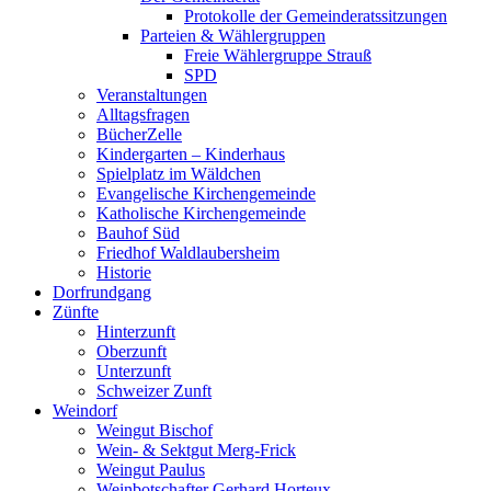
Protokolle der Gemeinderatssitzungen
Parteien & Wählergruppen
Freie Wählergruppe Strauß
SPD
Veranstaltungen
Alltagsfragen
BücherZelle
Kindergarten – Kinderhaus
Spielplatz im Wäldchen
Evangelische Kirchengemeinde
Katholische Kirchengemeinde
Bauhof Süd
Friedhof Waldlaubersheim
Historie
Dorfrundgang
Zünfte
Hinterzunft
Oberzunft
Unterzunft
Schweizer Zunft
Weindorf
Weingut Bischof
Wein- & Sektgut Merg-Frick
Weingut Paulus
Weinbotschafter Gerhard Horteux