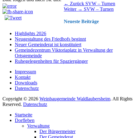
Beitragsnavigation
Vorhergehender
← Zurück
SVW – Turnen
Nächster
Beitrag:
Weiter →
SVW – Turnen
Beitrag:
Neueste Beiträge
Highlights 2026
Neugestaltung des Friedhofs beginnt
Neuer Gemeinderat ist konstituiert
Gemeindezentrum Viktoriaplatz in Verwaltung der
Ortsgemeinde
Ruhegelegenheiten für Spaziergänger
Impressum
Kontakt
Downloads
Datenschutz
Copyright © 2026
Weinbaugemeinde Waldlaubersheim
. All Rights
Reserved.
Datenschutz
Nach
Startseite
oben
Dorfleben
scrollen
Verwaltung
Der Bürgermeister
Der Gemeinderat