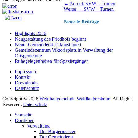
Beitragsnavigation
Vorhergehender
← Zurück
SVW – Turnen
Nächster
Beitrag:
Weiter →
SVW – Turnen
Beitrag:
Neueste Beiträge
Highlights 2026
Neugestaltung des Friedhofs beginnt
Neuer Gemeinderat ist konstituiert
Gemeindezentrum Viktoriaplatz in Verwaltung der
Ortsgemeinde
Ruhegelegenheiten für Spaziergänger
Impressum
Kontakt
Downloads
Datenschutz
Copyright © 2026
Weinbaugemeinde Waldlaubersheim
. All Rights
Reserved.
Datenschutz
Nach
Startseite
oben
Dorfleben
scrollen
Verwaltung
Der Bürgermeister
Der Gemeinderat