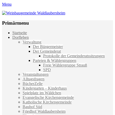
Menu
Weinbaugemeinde Waldlaubersheim
Einfach schön leben
Primärmenu
Weiter
Startseite
zum
Dorfleben
Inhalt
Verwaltung
Der Bürgermeister
Der Gemeinderat
Protokolle der Gemeinderatssitzungen
Parteien & Wählergruppen
Freie Wählergruppe Strauß
SPD
Veranstaltungen
Alltagsfragen
BücherZelle
Kindergarten – Kinderhaus
Spielplatz im Wäldchen
Evangelische Kirchengemeinde
Katholische Kirchengemeinde
Bauhof Süd
Friedhof Waldlaubersheim