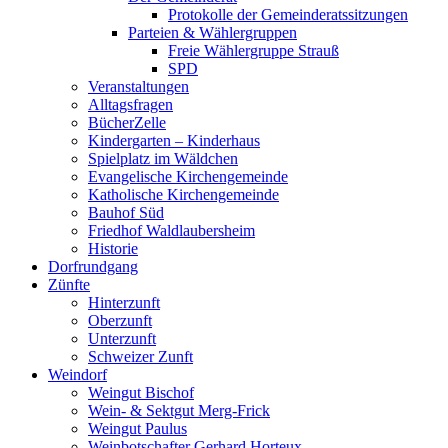
Protokolle der Gemeinderatssitzungen
Parteien & Wählergruppen
Freie Wählergruppe Strauß
SPD
Veranstaltungen
Alltagsfragen
BücherZelle
Kindergarten – Kinderhaus
Spielplatz im Wäldchen
Evangelische Kirchengemeinde
Katholische Kirchengemeinde
Bauhof Süd
Friedhof Waldlaubersheim
Historie
Dorfrundgang
Zünfte
Hinterzunft
Oberzunft
Unterzunft
Schweizer Zunft
Weindorf
Weingut Bischof
Wein- & Sektgut Merg-Frick
Weingut Paulus
Weinbotschafter Gerhard Horteux