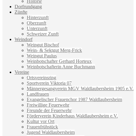
Historie
Dorfrundgang
Zünfte
Hinterzunft
Oberzunft
Unterzunft
Schweizer Zunft
Weindorf
Weingut Bischof
Wein- & Sektgut Merg-Frick
Weingut Paulus
Weinbotschafter Gerhard Horteux
Weinbotschafterin Anne Buchmann
Vereine
Ortsvereinsring
Sportverein Viktoria 07
Männergesangverein MGV Waldlaubersheim 1905 e.V.
Landfrauen
Evangelischer Frauenchor 1987 Waldlaubersheim
Freiwillige Feuerwehr
Freunde der Feuerwehr
Förderverein Kinderhaus Waldlaubersheim e.V.
Kultur vor Ort
Frauenfrühstück
Jugend Waldlaubersheim