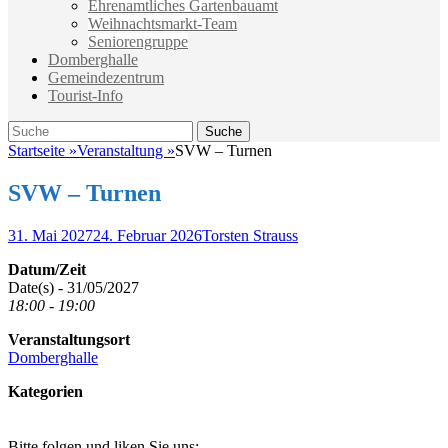
Ehrenamtliches Gartenbauamt
Weihnachtsmarkt-Team
Seniorengruppe
Domberghalle
Gemeindezentrum
Tourist-Info
Suche
Suche
nach:
Startseite
»
Veranstaltung
»
SVW – Turnen
SVW – Turnen
Veröffentlicht
Autor
31. Mai 2027
24. Februar 2026
Torsten Strauss
am
Datum/Zeit
Date(s) - 31/05/2027
18:00 - 19:00
Veranstaltungsort
Domberghalle
Kategorien
Bitte folgen und liken Sie uns: