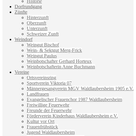
Historie
Dorfrundgang
Zünfte
Hinterzunft
Oberzunft
Unterzunft
Schweizer Zunft
Weindorf
Weingut Bischof
Wein- & Sektgut Merg-Frick
Weingut Paulus
Weinbotschafter Gerhard Horteux
Weinbotschafterin Anne Buchmann
Vereine
Ortsvereinsring
Sportverein Viktoria 07
Männergesangverein MGV Waldlaubersheim 1905 e.V.
Landfrauen
Evangelischer Frauenchor 1987 Waldlaubersheim
Freiwillige Feuerwehr
Freunde der Feuerwehr
Förderverein Kinderhaus Waldlaubersheim e.V.
Kultur vor Ort
Frauenfrühstück
Jugend Waldlaubersheim