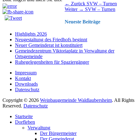
Beitragsnavigation
Vorhergehender
← Zurück
SVW – Turnen
Nächster
Beitrag:
Weiter →
SVW – Turnen
Beitrag:
Neueste Beiträge
Highlights 2026
Neugestaltung des Friedhofs beginnt
Neuer Gemeinderat ist konstituiert
Gemeindezentrum Viktoriaplatz in Verwaltung der
Ortsgemeinde
Ruhegelegenheiten für Spaziergänger
Impressum
Kontakt
Downloads
Datenschutz
Copyright © 2026
Weinbaugemeinde Waldlaubersheim
. All Rights
Reserved.
Datenschutz
Nach
Startseite
oben
Dorfleben
scrollen
Verwaltung
Der Bürgermeister
Der Gemeinderat