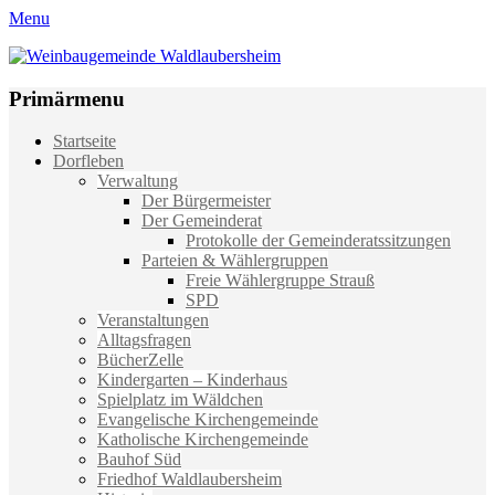
Menu
Weinbaugemeinde Waldlaubersheim
Einfach schön leben
Primärmenu
Weiter
Startseite
zum
Dorfleben
Inhalt
Verwaltung
Der Bürgermeister
Der Gemeinderat
Protokolle der Gemeinderatssitzungen
Parteien & Wählergruppen
Freie Wählergruppe Strauß
SPD
Veranstaltungen
Alltagsfragen
BücherZelle
Kindergarten – Kinderhaus
Spielplatz im Wäldchen
Evangelische Kirchengemeinde
Katholische Kirchengemeinde
Bauhof Süd
Friedhof Waldlaubersheim