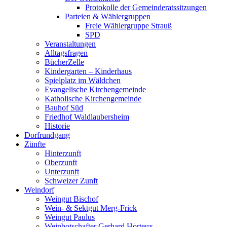
Protokolle der Gemeinderatssitzungen
Parteien & Wählergruppen
Freie Wählergruppe Strauß
SPD
Veranstaltungen
Alltagsfragen
BücherZelle
Kindergarten – Kinderhaus
Spielplatz im Wäldchen
Evangelische Kirchengemeinde
Katholische Kirchengemeinde
Bauhof Süd
Friedhof Waldlaubersheim
Historie
Dorfrundgang
Zünfte
Hinterzunft
Oberzunft
Unterzunft
Schweizer Zunft
Weindorf
Weingut Bischof
Wein- & Sektgut Merg-Frick
Weingut Paulus
Weinbotschafter Gerhard Horteux