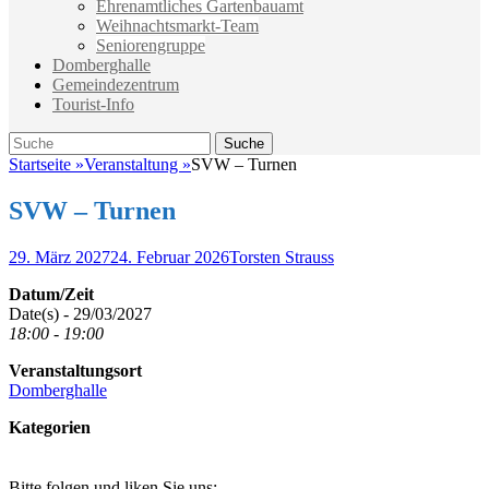
Ehrenamtliches Gartenbauamt
Weihnachtsmarkt-Team
Seniorengruppe
Domberghalle
Gemeindezentrum
Tourist-Info
Suche
Suche
nach:
Startseite
»
Veranstaltung
»
SVW – Turnen
SVW – Turnen
Veröffentlicht
Autor
29. März 2027
24. Februar 2026
Torsten Strauss
am
Datum/Zeit
Date(s) - 29/03/2027
18:00 - 19:00
Veranstaltungsort
Domberghalle
Kategorien
Bitte folgen und liken Sie uns: