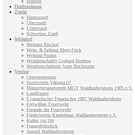
Historie
Dorfrundgang
Zünfte
Hinterzunft
Oberzunft
Unterzunft
Schweizer Zunft
Weindorf
Weingut Bischof
Wein- & Sektgut Merg-Frick
Weingut Paulus
Weinbotschafter Gerhard Horteux
Weinbotschafterin Anne Buchmann
Vereine
Ortsvereinsring
Sportverein Viktoria 07
Männergesangverein MGV Waldlaubersheim 1905 e.V.
Landfrauen
Evangelischer Frauenchor 1987 Waldlaubersheim
Freiwillige Feuerwehr
Freunde der Feuerwehr
Förderverein Kinderhaus Waldlaubersheim e.V.
Kultur vor Ort
Frauenfrühstück
Jugend Waldlaubersheim