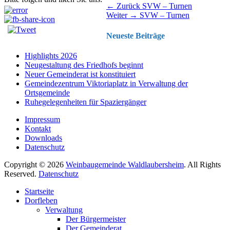
Beitragsnavigation
Vorhergehender
← Zurück
SVW – Turnen
Nächster
Beitrag:
Weiter →
SVW – Turnen
Beitrag:
Neueste Beiträge
Highlights 2026
Neugestaltung des Friedhofs beginnt
Neuer Gemeinderat ist konstituiert
Gemeindezentrum Viktoriaplatz in Verwaltung der
Ortsgemeinde
Ruhegelegenheiten für Spaziergänger
Impressum
Kontakt
Downloads
Datenschutz
Copyright © 2026
Weinbaugemeinde Waldlaubersheim
. All Rights
Reserved.
Datenschutz
Nach
Startseite
oben
Dorfleben
scrollen
Verwaltung
Der Bürgermeister
Der Gemeinderat