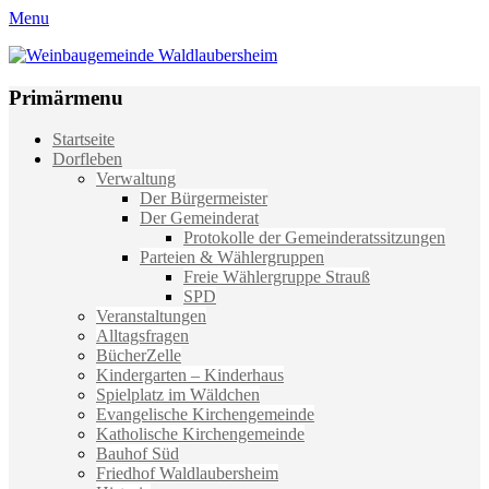
Menu
Weinbaugemeinde Waldlaubersheim
Einfach schön leben
Primärmenu
Weiter
Startseite
zum
Dorfleben
Inhalt
Verwaltung
Der Bürgermeister
Der Gemeinderat
Protokolle der Gemeinderatssitzungen
Parteien & Wählergruppen
Freie Wählergruppe Strauß
SPD
Veranstaltungen
Alltagsfragen
BücherZelle
Kindergarten – Kinderhaus
Spielplatz im Wäldchen
Evangelische Kirchengemeinde
Katholische Kirchengemeinde
Bauhof Süd
Friedhof Waldlaubersheim