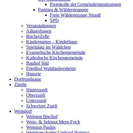
Protokolle der Gemeinderatssitzungen
Parteien & Wählergruppen
Freie Wählergruppe Strauß
SPD
Veranstaltungen
Alltagsfragen
BücherZelle
Kindergarten – Kinderhaus
Spielplatz im Wäldchen
Evangelische Kirchengemeinde
Katholische Kirchengemeinde
Bauhof Süd
Friedhof Waldlaubersheim
Historie
Dorfrundgang
Zünfte
Hinterzunft
Oberzunft
Unterzunft
Schweizer Zunft
Weindorf
Weingut Bischof
Wein- & Sektgut Merg-Frick
Weingut Paulus
Weinbotschafter Gerhard Horteux