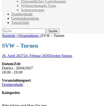
Ehrenamtliches Gartenbauamt
Weihnachtsmarkt-Team
Seniorengruppe
Domberghalle
Gemeindezentrum
Tourist-Info
Suche
Suche
nach:
Startseite
»
Veranstaltung
»
SVW – Turnen
SVW – Turnen
Veröffentlicht
Autor
26. April 2027
24. Februar 2026
Torsten Strauss
am
Datum/Zeit
Date(s) - 26/04/2027
18:00 - 19:00
Veranstaltungsort
Domberghalle
Kategorien
Bitte folgen und liken Sie uns: