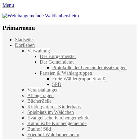
Menu
Weinbaugemeinde Waldlaubersheim
Einfach schön leben
Primärmenu
Weiter
Startseite
zum
Dorfleben
Inhalt
Verwaltung
Der Bürgermeister
Der Gemeinderat
Protokolle der Gemeinderatssitzungen
Parteien & Wählergruppen
Freie Wählergruppe Strauß
SPD
Veranstaltungen
Alltagsfragen
BücherZelle
Kindergarten – Kinderhaus
Spielplatz im Wäldchen
Evangelische Kirchengemeinde
Katholische Kirchengemeinde
Bauhof Süd
Friedhof Waldlaubersheim