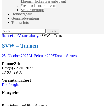
Ehrenamtliches Gartenbauamt
Weihnachtsmarkt-Team
Seniorengruppe
Domberghalle
Gemeindezentrum
Tourist-Info
Suche
Suche
nach:
Startseite
»
Veranstaltung
»
SVW – Turnen
SVW – Turnen
Veröffentlicht
Autor
25. Oktober 2027
24. Februar 2026
Torsten Strauss
am
Datum/Zeit
Date(s) - 25/10/2027
18:00 - 19:00
Veranstaltungsort
Domberghalle
Kategorien
Bitte folgen und liken Sie uns: