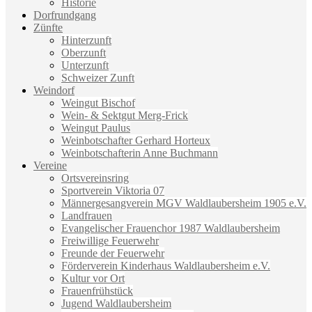
Historie
Dorfrundgang
Zünfte
Hinterzunft
Oberzunft
Unterzunft
Schweizer Zunft
Weindorf
Weingut Bischof
Wein- & Sektgut Merg-Frick
Weingut Paulus
Weinbotschafter Gerhard Horteux
Weinbotschafterin Anne Buchmann
Vereine
Ortsvereinsring
Sportverein Viktoria 07
Männergesangverein MGV Waldlaubersheim 1905 e.V.
Landfrauen
Evangelischer Frauenchor 1987 Waldlaubersheim
Freiwillige Feuerwehr
Freunde der Feuerwehr
Förderverein Kinderhaus Waldlaubersheim e.V.
Kultur vor Ort
Frauenfrühstück
Jugend Waldlaubersheim