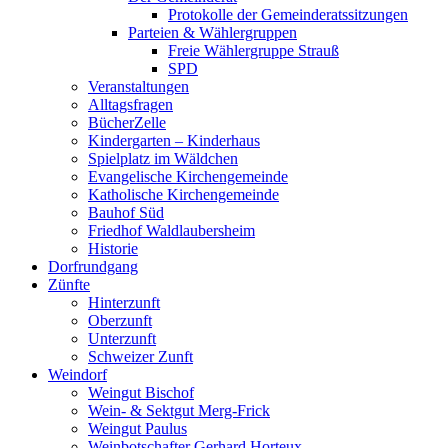
Protokolle der Gemeinderatssitzungen
Parteien & Wählergruppen
Freie Wählergruppe Strauß
SPD
Veranstaltungen
Alltagsfragen
BücherZelle
Kindergarten – Kinderhaus
Spielplatz im Wäldchen
Evangelische Kirchengemeinde
Katholische Kirchengemeinde
Bauhof Süd
Friedhof Waldlaubersheim
Historie
Dorfrundgang
Zünfte
Hinterzunft
Oberzunft
Unterzunft
Schweizer Zunft
Weindorf
Weingut Bischof
Wein- & Sektgut Merg-Frick
Weingut Paulus
Weinbotschafter Gerhard Horteux