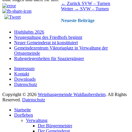
Beitragsnavigation
Vorhergehender
← Zurück
SVW – Turnen
Nächster
Beitrag:
Weiter →
SVW – Turnen
Beitrag:
Neueste Beiträge
Highlights 2026
Neugestaltung des Friedhofs beginnt
Neuer Gemeinderat ist konstituiert
Gemeindezentrum Viktoriaplatz in Verwaltung der
Ortsgemeinde
Ruhegelegenheiten für Spaziergänger
Impressum
Kontakt
Downloads
Datenschutz
Copyright © 2026
Weinbaugemeinde Waldlaubersheim
. All Rights
Reserved.
Datenschutz
Nach
Startseite
oben
Dorfleben
scrollen
Verwaltung
Der Bürgermeister
Der Gemeinderat