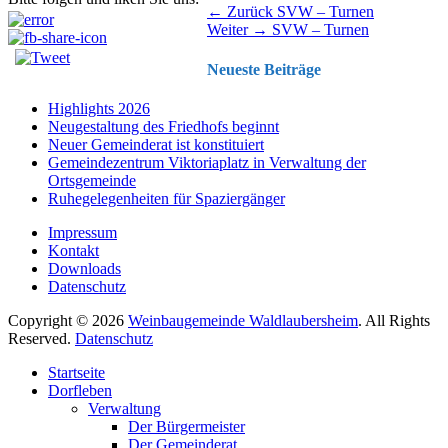
Beitragsnavigation
Vorhergehender
← Zurück
SVW – Turnen
Nächster
Beitrag:
Weiter →
SVW – Turnen
Beitrag:
Neueste Beiträge
Highlights 2026
Neugestaltung des Friedhofs beginnt
Neuer Gemeinderat ist konstituiert
Gemeindezentrum Viktoriaplatz in Verwaltung der
Ortsgemeinde
Ruhegelegenheiten für Spaziergänger
Impressum
Kontakt
Downloads
Datenschutz
Copyright © 2026
Weinbaugemeinde Waldlaubersheim
. All Rights
Reserved.
Datenschutz
Nach
Startseite
oben
Dorfleben
scrollen
Verwaltung
Der Bürgermeister
Der Gemeinderat