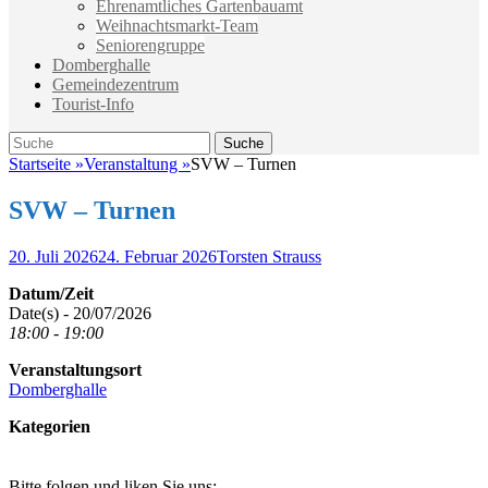
Ehrenamtliches Gartenbauamt
Weihnachtsmarkt-Team
Seniorengruppe
Domberghalle
Gemeindezentrum
Tourist-Info
Suche
Suche
nach:
Startseite
»
Veranstaltung
»
SVW – Turnen
SVW – Turnen
Veröffentlicht
Autor
20. Juli 2026
24. Februar 2026
Torsten Strauss
am
Datum/Zeit
Date(s) - 20/07/2026
18:00 - 19:00
Veranstaltungsort
Domberghalle
Kategorien
Bitte folgen und liken Sie uns: