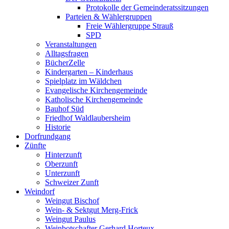
Protokolle der Gemeinderatssitzungen
Parteien & Wählergruppen
Freie Wählergruppe Strauß
SPD
Veranstaltungen
Alltagsfragen
BücherZelle
Kindergarten – Kinderhaus
Spielplatz im Wäldchen
Evangelische Kirchengemeinde
Katholische Kirchengemeinde
Bauhof Süd
Friedhof Waldlaubersheim
Historie
Dorfrundgang
Zünfte
Hinterzunft
Oberzunft
Unterzunft
Schweizer Zunft
Weindorf
Weingut Bischof
Wein- & Sektgut Merg-Frick
Weingut Paulus
Weinbotschafter Gerhard Horteux