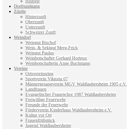
Historie
Dorfrundgang
Zünfte
Hinterzunft
Oberzunft
Unterzunft
Schweizer Zunft
Weindorf
Weingut Bischof
Wein- & Sektgut Merg-Frick
Weingut Paulus
Weinbotschafter Gerhard Horteux
Weinbotschafterin Anne Buchmann
Vereine
Ortsvereinsring
Sportverein Viktoria 07
Männergesangverein MGV Waldlaubersheim 1905 e.V.
Landfrauen
Evangelischer Frauenchor 1987 Waldlaubersheim
Freiwillige Feuerwehr
Freunde der Feuerwehr
Förderverein Kinderhaus Waldlaubersheim e.V.
Kultur vor Ort
Frauenfrühstück
Jugend Waldlaubersheim