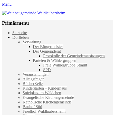
Menu
Weinbaugemeinde Waldlaubersheim
Einfach schön leben
Primärmenu
Weiter
Startseite
zum
Dorfleben
Inhalt
Verwaltung
Der Bürgermeister
Der Gemeinderat
Protokolle der Gemeinderatssitzungen
Parteien & Wählergruppen
Freie Wählergruppe Strauß
SPD
Veranstaltungen
Alltagsfragen
BücherZelle
Kindergarten – Kinderhaus
Spielplatz im Wäldchen
Evangelische Kirchengemeinde
Katholische Kirchengemeinde
Bauhof Süd
Friedhof Waldlaubersheim