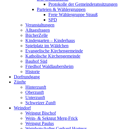
Protokolle der Gemeinderatssitzungen
Parteien & Wählergruppen
Freie Wählergruppe Strauß
SPD
Veranstaltungen
Alltagsfragen
BücherZelle
Kindergarten – Kinderhaus
Spielplatz im Wäldchen
Evangelische Kirchengemeinde
Katholische Kirchengemeinde
Bauhof Süd
Friedhof Waldlaubersheim
Historie
Dorfrundgang
Zünfte
Hinterzunft
Oberzunft
Unterzunft
Schweizer Zunft
Weindorf
Weingut Bischof
Wein- & Sektgut Merg-Frick
Weingut Paulus
Weinbotschafter Gerhard Horteux