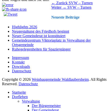
Beitragsnavigation
Vorhergehender
← Zurück
SVW – Turnen
Nächster
Beitrag:
Weiter →
SVW – Turnen
Beitrag:
Neueste Beiträge
Highlights 2026
Neugestaltung des Friedhofs beginnt
Neuer Gemeinderat ist konstituiert
Gemeindezentrum Viktoriaplatz in Verwaltung der
Ortsgemeinde
Ruhegelegenheiten für Spaziergänger
Impressum
Kontakt
Downloads
Datenschutz
Copyright © 2026
Weinbaugemeinde Waldlaubersheim
. All Rights
Reserved.
Datenschutz
Nach
Startseite
oben
Dorfleben
scrollen
Verwaltung
Der Bürgermeister
Der Gemeinderat