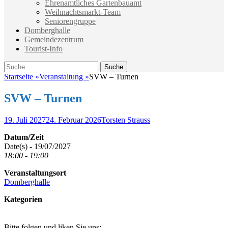
Ehrenamtliches Gartenbauamt
Weihnachtsmarkt-Team
Seniorengruppe
Domberghalle
Gemeindezentrum
Tourist-Info
Suche
Suche
nach:
Startseite
»
Veranstaltung
»
SVW – Turnen
SVW – Turnen
Veröffentlicht
Autor
19. Juli 2027
24. Februar 2026
Torsten Strauss
am
Datum/Zeit
Date(s) - 19/07/2027
18:00 - 19:00
Veranstaltungsort
Domberghalle
Kategorien
Bitte folgen und liken Sie uns: