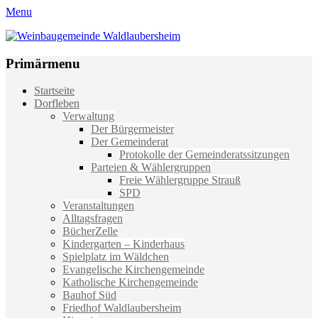
Menu
Weinbaugemeinde Waldlaubersheim
Einfach schön leben
Primärmenu
Weiter
Startseite
zum
Dorfleben
Inhalt
Verwaltung
Der Bürgermeister
Der Gemeinderat
Protokolle der Gemeinderatssitzungen
Parteien & Wählergruppen
Freie Wählergruppe Strauß
SPD
Veranstaltungen
Alltagsfragen
BücherZelle
Kindergarten – Kinderhaus
Spielplatz im Wäldchen
Evangelische Kirchengemeinde
Katholische Kirchengemeinde
Bauhof Süd
Friedhof Waldlaubersheim