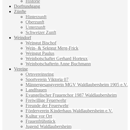
Historie
Dorfrundgang
Zünfte
Hinterzunft
Oberzunft
Unterzunft
Schweizer Zunft
Weindorf
Weingut Bischof
Wein- & Sektgut Merg-Frick
Weingut Paulus
Weinbotschafter Gerhard Horteux
Weinbotschafterin Anne Buchmann
Vereine
Ortsvereinsring
Sportverein Viktoria 07
Männergesangverein MGV Waldlaubersheim 1905 e.V.
Landfrauen
Evangelischer Frauenchor 1987 Waldlaubersheim
Freiwillige Feuerwehr
Freunde der Feuerwehr
Förderverein Kinderhaus Waldlaubersheim e.V.
Kultur vor Ort
Frauenfrühstück
Jugend Waldlaubersheim