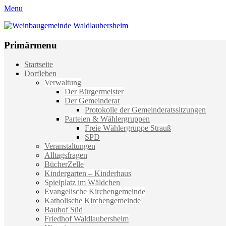
Menu
Weinbaugemeinde Waldlaubersheim
Einfach schön leben
Primärmenu
Weiter
Startseite
zum
Dorfleben
Inhalt
Verwaltung
Der Bürgermeister
Der Gemeinderat
Protokolle der Gemeinderatssitzungen
Parteien & Wählergruppen
Freie Wählergruppe Strauß
SPD
Veranstaltungen
Alltagsfragen
BücherZelle
Kindergarten – Kinderhaus
Spielplatz im Wäldchen
Evangelische Kirchengemeinde
Katholische Kirchengemeinde
Bauhof Süd
Friedhof Waldlaubersheim