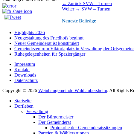
Beitragsnavigation
Vorhergehender
← Zurück
SVW – Turnen
Nächster
Beitrag:
Weiter →
SVW – Turnen
Beitrag:
Neueste Beiträge
Highlights 2026
Neugestaltung des Friedhofs beginnt
Neuer Gemeinderat ist konstituiert
Gemeindezentrum Viktoriaplatz in Verwaltung der Ortsgemein
Ruhegelegenheiten für Spaziergänger
Impressum
Kontakt
Downloads
Datenschutz
Copyright © 2026
Weinbaugemeinde Waldlaubersheim
. All Rights 
Nach
Startseite
oben
Dorfleben
scrollen
Verwaltung
Der Bürgermeister
Der Gemeinderat
Protokolle der Gemeinderatssitzungen
Parteien & Wählergruppen