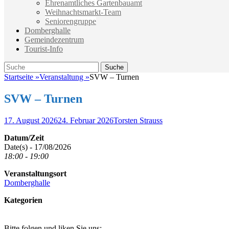
Ehrenamtliches Gartenbauamt
Weihnachtsmarkt-Team
Seniorengruppe
Domberghalle
Gemeindezentrum
Tourist-Info
Suche
Suche
nach:
Startseite
»
Veranstaltung
»
SVW – Turnen
SVW – Turnen
Veröffentlicht
Autor
17. August 2026
24. Februar 2026
Torsten Strauss
am
Datum/Zeit
Date(s) - 17/08/2026
18:00 - 19:00
Veranstaltungsort
Domberghalle
Kategorien
Bitte folgen und liken Sie uns: