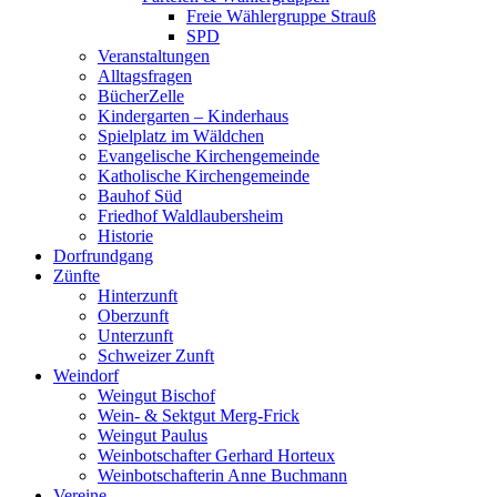
Freie Wählergruppe Strauß
SPD
Veranstaltungen
Alltagsfragen
BücherZelle
Kindergarten – Kinderhaus
Spielplatz im Wäldchen
Evangelische Kirchengemeinde
Katholische Kirchengemeinde
Bauhof Süd
Friedhof Waldlaubersheim
Historie
Dorfrundgang
Zünfte
Hinterzunft
Oberzunft
Unterzunft
Schweizer Zunft
Weindorf
Weingut Bischof
Wein- & Sektgut Merg-Frick
Weingut Paulus
Weinbotschafter Gerhard Horteux
Weinbotschafterin Anne Buchmann
Vereine