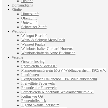
Historie
Dorfrundgang
Zünfte
Hinterzunft
Oberzunft
Unterzunft
Schweizer Zunft
Weindorf
Weingut Bischof
Wein- & Sektgut Merg-Frick
Weingut Paulus
Weinbotschafter Gerhard Horteux
Weinbotschafterin Anne Buchmann
Vereine
Ortsvereinsring
Sportverein Viktoria 07
Männergesangverein MGV Waldlaubersheim 1905 e.V.
Landfrauen
Evangelischer Frauenchor 1987 Waldlaubersheim
Freiwillige Feuerwehr
Freunde der Feuerwehr
Förderverein Kinderhaus Waldlaubersheim e.V.
Kultur vor Ort
Frauenfrühstück
Jugend Waldlaubersheim