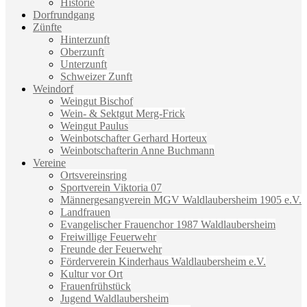
Historie
Dorfrundgang
Zünfte
Hinterzunft
Oberzunft
Unterzunft
Schweizer Zunft
Weindorf
Weingut Bischof
Wein- & Sektgut Merg-Frick
Weingut Paulus
Weinbotschafter Gerhard Horteux
Weinbotschafterin Anne Buchmann
Vereine
Ortsvereinsring
Sportverein Viktoria 07
Männergesangverein MGV Waldlaubersheim 1905 e.V.
Landfrauen
Evangelischer Frauenchor 1987 Waldlaubersheim
Freiwillige Feuerwehr
Freunde der Feuerwehr
Förderverein Kinderhaus Waldlaubersheim e.V.
Kultur vor Ort
Frauenfrühstück
Jugend Waldlaubersheim