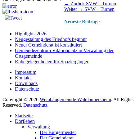
Beitragsnavigation
Vorhergehender
← Zurück
SVW – Turnen
Nächster
Beitrag:
Weiter →
SVW – Turnen
Beitrag:
Neueste Beiträge
Highlights 2026
Neugestaltung des Friedhofs beginnt
Neuer Gemeinderat ist konstituiert
Gemeindezentrum Viktoriaplatz in Verwaltung der
Ortsgemeinde
Ruhegelegenheiten für Spaziergänger
Impressum
Kontakt
Downloads
Datenschutz
Copyright © 2026
Weinbaugemeinde Waldlaubersheim
. All Rights
Reserved.
Datenschutz
Nach
Startseite
oben
Dorfleben
scrollen
Verwaltung
Der Bürgermeister
Der Gemeinderat