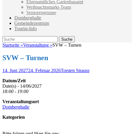
Ehrenamtliches Gartenbauamt
Weihnachtsmarkt-Team
Seniorengruppe
Domberghalle
Gemeindezentrum
Tourist-Info
Suche
Suche
nach:
Startseite
»
Veranstaltung
»
SVW – Turnen
SVW – Turnen
Veröffentlicht
Autor
14. Juni 2027
24. Februar 2026
Torsten Strauss
am
Datum/Zeit
Date(s) - 14/06/2027
18:00 - 19:00
Veranstaltungsort
Domberghalle
Kategorien
Bitte folgen und liken Sie uns: