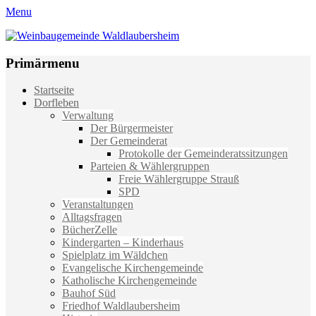
Menu
Weinbaugemeinde Waldlaubersheim
Einfach schön leben
Primärmenu
Weiter
Startseite
zum
Dorfleben
Inhalt
Verwaltung
Der Bürgermeister
Der Gemeinderat
Protokolle der Gemeinderatssitzungen
Parteien & Wählergruppen
Freie Wählergruppe Strauß
SPD
Veranstaltungen
Alltagsfragen
BücherZelle
Kindergarten – Kinderhaus
Spielplatz im Wäldchen
Evangelische Kirchengemeinde
Katholische Kirchengemeinde
Bauhof Süd
Friedhof Waldlaubersheim