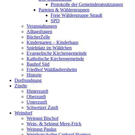
Protokolle der Gemeinderatssitzungen
Parteien & Wählergruppen
Freie Wählergruppe Strauß
SPD
Veranstaltungen
Alltagsfragen
BücherZelle
Kindergarten – Kinderhaus
Spielplatz im Wäldchen
Evangelische Kirchengemeinde
Katholische Kirchengemeinde
Bauhof Süd
Friedhof Waldlaubersheim
Historie
Dorfrundgang
Zünfte
Hinterzunft
Oberzunft
Unterzunft
Schweizer Zunft
Weindorf
Weingut Bischof
Wein- & Sektgut Merg-Frick
Weingut Paulus
Weinbotschafter Gerhard Horteux