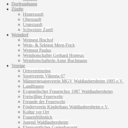
Dorfrundgang
Zünfte
Hinterzunft
Oberzunft
Unterzunft
Schweizer Zunft
Weindorf
Weingut Bischof
Wein- & Sektgut Merg-Frick
Weingut Paulus
Weinbotschafter Gerhard Horteux
Weinbotschafterin Anne Buchmann
Vereine
Ortsvereinsring
Sportverein Viktoria 07
Männergesangverein MGV Waldlaubersheim 1905 e.V.
Landfrauen
Evangelischer Frauenchor 1987 Waldlaubersheim
Freiwillige Feuerwehr
Freunde der Feuerwehr
Förderverein Kinderhaus Waldlaubersheim e.V.
Kultur vor Ort
Frauenfrühstück
Jugend Waldlaubersheim
Ehrenamtliches Gartenbauamt