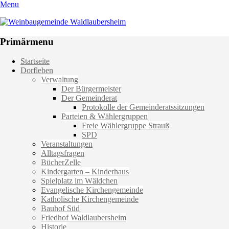
Menu
Weinbaugemeinde Waldlaubersheim
Einfach schön leben
Primärmenu
Weiter
Startseite
zum
Dorfleben
Inhalt
Verwaltung
Der Bürgermeister
Der Gemeinderat
Protokolle der Gemeinderatssitzungen
Parteien & Wählergruppen
Freie Wählergruppe Strauß
SPD
Veranstaltungen
Alltagsfragen
BücherZelle
Kindergarten – Kinderhaus
Spielplatz im Wäldchen
Evangelische Kirchengemeinde
Katholische Kirchengemeinde
Bauhof Süd
Friedhof Waldlaubersheim
Historie