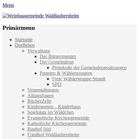
Menu
Weinbaugemeinde Waldlaubersheim
Einfach schön leben
Primärmenu
Weiter
Startseite
zum
Dorfleben
Inhalt
Verwaltung
Der Bürgermeister
Der Gemeinderat
Protokolle der Gemeinderatssitzungen
Parteien & Wählergruppen
Freie Wählergruppe Strauß
SPD
Veranstaltungen
Alltagsfragen
BücherZelle
Kindergarten – Kinderhaus
Spielplatz im Wäldchen
Evangelische Kirchengemeinde
Katholische Kirchengemeinde
Bauhof Süd
Friedhof Waldlaubersheim