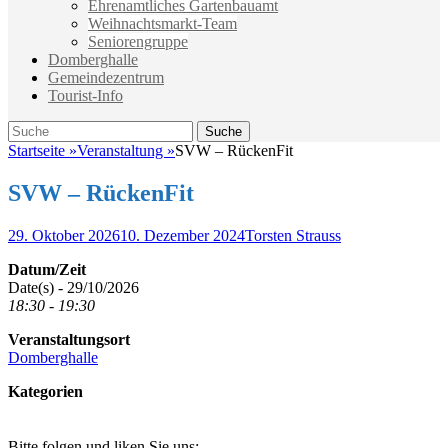
Ehrenamtliches Gartenbauamt
Weihnachtsmarkt-Team
Seniorengruppe
Domberghalle
Gemeindezentrum
Tourist-Info
Suche
Suche
nach:
Startseite
»
Veranstaltung
»
SVW – RückenFit
SVW – RückenFit
Veröffentlicht
Autor
29. Oktober 2026
10. Dezember 2024
Torsten Strauss
am
Datum/Zeit
Date(s) - 29/10/2026
18:30 - 19:30
Veranstaltungsort
Domberghalle
Kategorien
Bitte folgen und liken Sie uns: