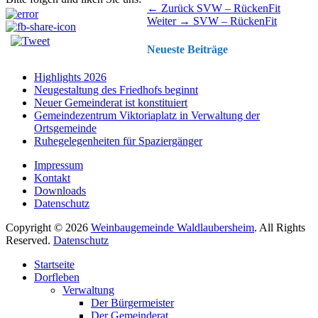
Beitragsnavigation
Vorhergehender
← Zurück
SVW – RückenFit
Nächster
Beitrag:
Weiter →
SVW – RückenFit
Beitrag:
Neueste Beiträge
Highlights 2026
Neugestaltung des Friedhofs beginnt
Neuer Gemeinderat ist konstituiert
Gemeindezentrum Viktoriaplatz in Verwaltung der
Ortsgemeinde
Ruhegelegenheiten für Spaziergänger
Impressum
Kontakt
Downloads
Datenschutz
Copyright © 2026
Weinbaugemeinde Waldlaubersheim
. All Rights
Reserved.
Datenschutz
Nach
Startseite
oben
Dorfleben
scrollen
Verwaltung
Der Bürgermeister
Der Gemeinderat