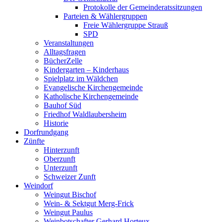
Protokolle der Gemeinderatssitzungen
Parteien & Wählergruppen
Freie Wählergruppe Strauß
SPD
Veranstaltungen
Alltagsfragen
BücherZelle
Kindergarten – Kinderhaus
Spielplatz im Wäldchen
Evangelische Kirchengemeinde
Katholische Kirchengemeinde
Bauhof Süd
Friedhof Waldlaubersheim
Historie
Dorfrundgang
Zünfte
Hinterzunft
Oberzunft
Unterzunft
Schweizer Zunft
Weindorf
Weingut Bischof
Wein- & Sektgut Merg-Frick
Weingut Paulus
Weinbotschafter Gerhard Horteux